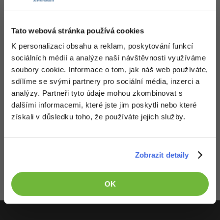
Video
zikako
vtipné
-41%
Copywriter
Algoritmy
Time management
Ostatní
23.2.2014 16:59
Tato webová stránka používá cookies
-10%
WordPress specialista
Umělá inteligence (AI)
Windows
K personalizaci obsahu a reklam, poskytování funkcí
Fórum
Vojtěch Pospíchal
Zkus vysvětlit člověku co nikdy neviděl C# namespace tutoriál
sociálních médií a analýze naší návštěvnosti využíváme
SEO specialista
Pro děti
Linux
soubory cookie. Informace o tom, jak náš web používáte,
+1
2.1.2014 0:21
sdílíme se svými partnery pro sociální média, inzerci a
Více
Sítě
Jan Vargovský
analýzy. Partneři tyto údaje mohou zkombinovat s
Pomáhám vždycky kámošovi, který v tom vyvíjí a dá se to
dalšími informacemi, které jste jim poskytli nebo které
Fórum
Kybernetická bezpečnost
1.1.2014 23:54
získali v důsledku toho, že používáte jejich služby.
Elektronický podpis
Zobrazit detaily
Fórum
OK