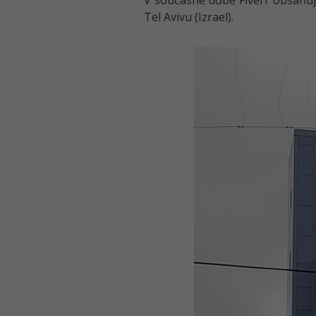
V současné době Fiverr obsahuje 
Tel Avivu (Izrael).