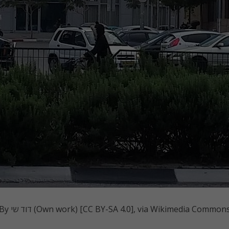
By דוד שי (Own work) [CC BY-SA 4.0], via Wikimedia Common