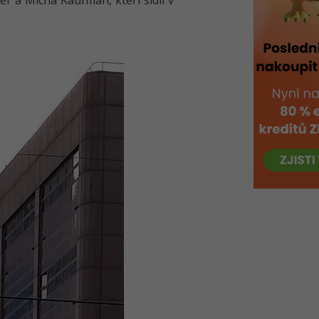
er a Micha Kaufman, kteří sídlí v