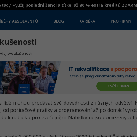
 tady. Využij
poslední šanci
a získej až
80 % extra kreditů ZDAR
ÍBĚHY ABSOLVENTŮ
BLOG
KARIÉRA
PRO FIRMY
zkušenosti
rodej své zkušenosti
de lidé mohou prodávat své dovednosti z různých odvětví. 
", od počítačové grafiky a programování až po domácí výrob
eboli nabídku pro zveřejnění. Nabídky nejsou omezeny a tak