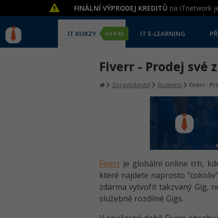
FINÁLNÍ VÝPRODEJ KREDITŮ
na ITnetwork je
IT KURZY
IT E-LEARNING
PŘ
od
0 Kč
Fiverr - Prodej své 
Zpravodajství
Business
Fiverr - P
Fiverr
je globální online trh, k
které najdete naprosto "cokoliv
zdarma vytvořit takzvaný Gig, n
služebně rozdílné Gigs.