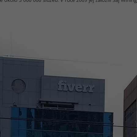
okolo 3 000 000 služeb. V roce 2009 jej založili Šaj Wining