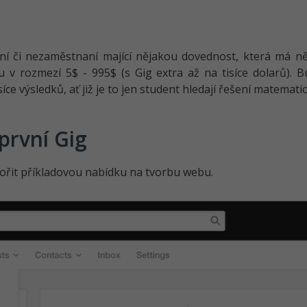
aní či nezaměstnaní mající nějakou dovednost, která má n
 v rozmezí 5$ - 995$ (s Gig extra až na tisíce dolarů). Bu
ce výsledků, ať již je to jen student hledají řešení matemati
 první Gig
ořit příkladovou nabídku na tvorbu webu.