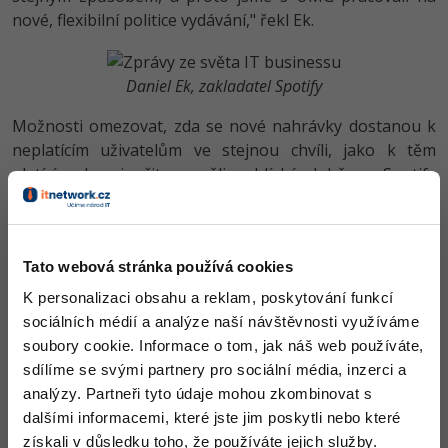
Video
nové, flexibilní politice vydávání," řekl Ek.
-41%
Copywriter
Algoritmy
Time management
Ostatní
-10%
WordPress specialista
Daniel Ek, zakladatel Spotify
Umělá inteligence (AI)
Windows
Fórum
Možnosti omezovat, zda se nové nahrávky dostanou k
SEO specialista
Pro děti
Linux
neplatícím uživatelům ve stejnou chvíli, jako k těm
platícím, by si přitom měli v blízké době se Spotify
Více
Sítě
dohodnout i dva další velké labely, Warner Music Group
a Sony Music Group. Universal Music Group jim tak
Fórum
Kybernetická bezpečnost
vlastně vyšlapala cestu. U ostatních služeb labely takové
Tato webová stránka používá cookies
problémy řešit nemusí, protože Spotify jako jediné z
Elektronický podpis
velkých hráčů poskytuje členství zdarma.
K personalizaci obsahu a reklam, poskytování funkcí
sociálních médií a analýze naší návštěvnosti využíváme
Fórum
Zdroj:
The Verge
soubory cookie. Informace o tom, jak náš web používáte,
sdílíme se svými partnery pro sociální média, inzerci a
analýzy. Partneři tyto údaje mohou zkombinovat s
dalšími informacemi, které jste jim poskytli nebo které
získali v důsledku toho, že používáte jejich služby.