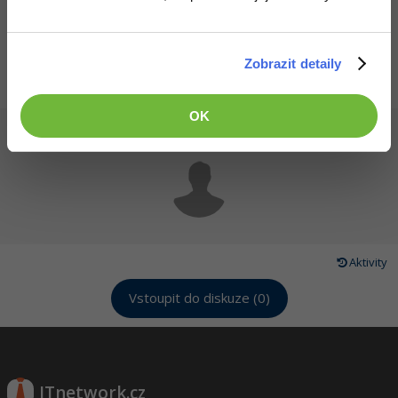
Všechny články v sekci
Zprávy ze světa IT businessu
Zobrazit detaily
OK
Článek pro vás napsal
Neaktivní Účet
4.4.2017 21:32
Aktivity
Vstoupit do diskuze (0)
ITnetwork.cz