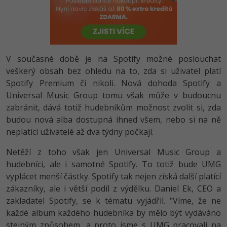
-80%
Vývojář mobilních aplikací
-80%
Python
Digitální gramotnost
Photoshop
HTML5, CSS3, Bootstrap, SEO
PHP
-80%
-30%
Specialista na AI a bigdata
-80%
JavaScript
Marketing
Adobe Illustrator
SQL a databáze
JavaScript
-80%
C# Game developer
-30%
PHP
V současné době je na Spotify možné poslouchat
WordPress
Adobe Lightroom
Testování a verzování
Python
veškerý obsah bez ohledu na to, zda si uživatel platí
-80%
-30%
Webdesigner
-15%
C++
Spotify Premium či nikoli. Nová dohoda Spotify a
SEO
Adobe XD
UML a návrhové vzory
HTML / CSS
Universal Music Group tomu však může v budoucnu
-80%
Tester
-25%
Swift
UX
zabránit, dává totiž hudebníkům možnost zvolit si, zda
Adobe InDesign
React
UML a návrhové vzory
budou nová alba dostupná ihned všem, nebo si na ně
-80%
Systémový administrátor
Kotlin
Business
neplatící uživatelé až dva týdny počkají.
Adobe After Effects
Spring
MySQL/MariaDB
-80%
-25%
Grafik / UX/UI návrhář
Netěží z toho však jen Universal Music Group a
-80%
C
Kryptoměny
Blender
ASP.NET MVC
hudebníci, ale i samotné Spotify. To totiž bude UMG
MS-SQL
-30%
3D grafik
vyplácet menší částky. Spotify tak nejen získá další platící
VB.NET
Copywriting
Inkscape
Django
SQLite
zákazníky, ale i větší podíl z výdělku. Daniel Ek, CEO a
-80%
Projektový manažer
-80%
SQL
zakladatel Spotify, se k tématu vyjádřil. "Víme, že ne
MS Office
Fotografování
Best practices
každé album každého hudebníka by mělo být vydáváno
-80%
Databázový analytik
Návrh SW
stejným způsobem, a proto jsme s UMG pracovali na
Google Dokumenty