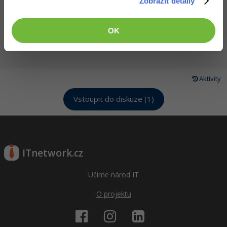
Zobrazit detaily
OK
...
Aktivity
Vstoupit do diskuze (1)
ITnetwork.cz
Učíme národ IT
O projektu