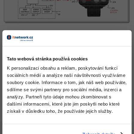
Video
-41%
Copywriter
Algoritmy
Time management
Ostatní
-10%
WordPress specialista
Umělá inteligence (AI)
Windows
Fórum
Už od roku 2013 má Apple další patenty k těmto typům
SEO specialista
Pro děti
Linux
zařízení od společnosti
Kodak
, a tak by Apple v
budoucnu mohl zasadit GoPro těžkou ránu.
Více
Sítě
Tato webová stránka používá cookies
Fórum
K personalizaci obsahu a reklam, poskytování funkcí
Kybernetická bezpečnost
sociálních médií a analýze naší návštěvnosti využíváme
soubory cookie. Informace o tom, jak náš web používáte,
Elektronický podpis
Všechny články v sekci
sdílíme se svými partnery pro sociální média, inzerci a
Zprávy ze světa hardwaru
analýzy. Partneři tyto údaje mohou zkombinovat s
Fórum
dalšími informacemi, které jste jim poskytli nebo které
získali v důsledku toho, že používáte jejich služby.
Článek pro vás napsal
Michael Olšavský
18.1.2015 12:36