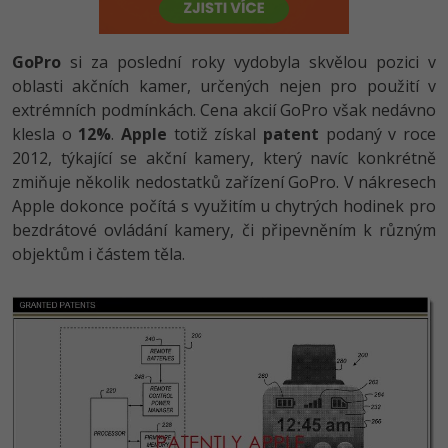
-80%
Vývojář mobilních aplikací
-80%
Python
Digitální gramotnost
Photoshop
HTML5, CSS3, Bootstrap, SEO
PHP
-80%
-30%
GoPro
si za poslední roky vydobyla skvělou pozici v
Specialista na AI a bigdata
-80%
JavaScript
Marketing
Adobe Illustrator
SQL a databáze
oblasti akčních kamer, určených nejen pro použití v
JavaScript
-80%
C# Game developer
extrémních podmínkách. Cena akcií GoPro však nedávno
-30%
PHP
WordPress
Adobe Lightroom
Testování a verzování
klesla o
12%
.
Apple
totiž získal
patent
podaný v roce
Python
-80%
-30%
Webdesigner
2012, týkající se akční kamery, který navíc konkrétně
-15%
C++
SEO
Adobe XD
UML a návrhové vzory
zmiňuje několik nedostatků zařízení GoPro. V nákresech
HTML / CSS
-80%
Tester
Apple dokonce počítá s využitím u chytrých hodinek pro
-25%
Swift
UX
Adobe InDesign
React
bezdrátové ovládání kamery, či připevněním k různým
UML a návrhové vzory
-80%
Systémový administrátor
objektům i částem těla.
Kotlin
Business
Adobe After Effects
Spring
MySQL/MariaDB
-80%
-25%
Grafik / UX/UI návrhář
-80%
C
Kryptoměny
Blender
ASP.NET MVC
MS-SQL
-30%
3D grafik
VB.NET
Copywriting
Inkscape
Django
SQLite
-80%
Projektový manažer
-80%
SQL
MS Office
Fotografování
Best practices
-80%
Databázový analytik
Návrh SW
Google Dokumenty