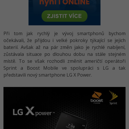
-80%
Vývojář mobilních aplikací
-80%
Python
Digitální gramotnost
Photoshop
HTML5, CSS3, Bootstrap, SEO
PHP
-80%
-30%
Specialista na AI a bigdata
-80%
JavaScript
Marketing
Adobe Illustrator
SQL a databáze
JavaScript
-80%
C# Game developer
-30%
PHP
Při tom jak rychlý je vývoj smartphonů bychom
WordPress
Adobe Lightroom
Testování a verzování
Python
očekávali, že přijdou i velké pokroky týkající se jejich
-80%
-30%
Webdesigner
-15%
C++
baterií. Avšak až na pár změn jako je rychlé nabíjení,
SEO
Adobe XD
UML a návrhové vzory
HTML / CSS
zůstávala situace po dlouhou dobu na stále stejném
-80%
Tester
-25%
Swift
UX
místě. To se však rozhodli změnit američtí operátoři
Adobe InDesign
React
UML a návrhové vzory
Sprint a Boost Mobile ve spolupráci s LG a tak
-80%
Systémový administrátor
Kotlin
Business
představili nový smartphone LG X Power.
Adobe After Effects
Spring
MySQL/MariaDB
-80%
-25%
Grafik / UX/UI návrhář
-80%
C
Kryptoměny
Blender
ASP.NET MVC
MS-SQL
-30%
3D grafik
VB.NET
Copywriting
Inkscape
Django
SQLite
-80%
Projektový manažer
-80%
SQL
MS Office
Fotografování
Best practices
-80%
Databázový analytik
Návrh SW
Google Dokumenty