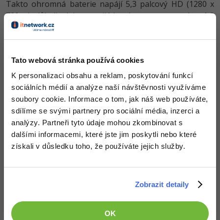
Takto ohromná baterie napájí 5,3 palcový HD (1280 x
720 pixelů) displej a osmijádrový procesor o taktu 1,8
GHz od společnosti MediaTek, který doprovází 2GB
operační paměť RAM. Vnitřní uložiště by pak mělo mít
kapacitu 16 GB a lze rozšířit o paměťovou kartu.
Tato webová stránka používá cookies
Co se týče fotoaparátu, nachází se zde hlavní snímač s
K personalizaci obsahu a reklam, poskytování funkcí
rozlišením 8 megapixelů a 5Mpx přední fotoaparát.
sociálních médií a analýze naší návštěvnosti využíváme
Operačním systémem pak bude Android ve verzi 6.0
soubory cookie. Informace o tom, jak náš web používáte,
Marshmallow.
sdílíme se svými partnery pro sociální média, inzerci a
analýzy. Partneři tyto údaje mohou zkombinovat s
Zajímavostí je také to, že je smartphone opatřen
dalšími informacemi, které jste jim poskytli nebo které
technologii USB OTG, která vám umožní dobít z jeho
získali v důsledku toho, že používáte jejich služby.
baterie jiná zařízení.
LG X Power je nyní dostupný u výše zmiňovaných
operátorů Sprint a Boost Mobile s cenovkou 129 dolarů
Zobrazit detaily
(cirka 3 200 korun).
Zdroj: Android and Me
OK