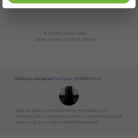
Všechny články v sekci
Zprávy ze světa mobilních zařízení
Článek pro vás napsal
Pavel Junek
18.9.2016 15:52
Autor se zajímá o Android a věnuje se webtvorbě. Pro
ITnetwork píše o zajímavých projektech z crowdfundingových
serverů a zprávy ze světa mobilních technologií.