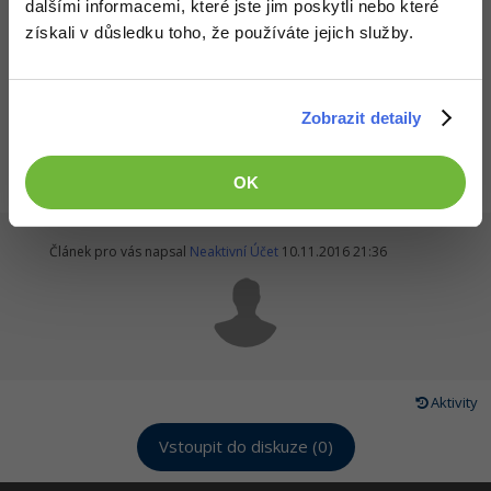
dalšími informacemi, které jste jim poskytli nebo které
získali v důsledku toho, že používáte jejich služby.
Všechny články v sekci
Zprávy ze světa mobilních zařízení
Zobrazit detaily
OK
Článek pro vás napsal
Neaktivní Účet
10.11.2016 21:36
Aktivity
Vstoupit do diskuze (0)