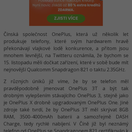
-80%
Vývojář mobilních aplikací
-80%
Python
Digitální gramotnost
Photoshop
HTML5, CSS3, Bootstrap, SEO
PHP
-80%
-30%
Specialista na AI a bigdata
-80%
JavaScript
Marketing
Adobe Illustrator
SQL a databáze
JavaScript
-80%
C# Game developer
-30%
PHP
Čínská společnost OnePlus, která už několik let
WordPress
Adobe Lightroom
Testování a verzování
Python
produkuje telefony, které svým hardwarem hravě
-80%
-30%
Webdesigner
-15%
C++
překonávají vlajkové lodě konkurence, a přitom jsou
SEO
Adobe XD
UML a návrhové vzory
HTML / CSS
mnohem levnější, na Twitteru oznámila, že bychom se
-80%
Tester
-25%
Swift
UX
15. listopadu měli dočkat zařízení, které v sobě bude mít
Adobe InDesign
React
UML a návrhové vzory
nejnovější Qualcomm Snapdragon 821 o taktu 2.35GHz.
-80%
Systémový administrátor
Kotlin
Business
Adobe After Effects
Spring
Z různých úniků již víme, že by se telefon měl
MySQL/MariaDB
-80%
-25%
Grafik / UX/UI návrhář
pravděpodobně jmenovat OnePlus 3T a být tak
-80%
C
Kryptoměny
Blender
ASP.NET MVC
drobným vylepšením stávajícího OnePlus 3, stejně jako
MS-SQL
-30%
3D grafik
je OnePlus X drobně upgradovaným OnePlus One. Jiné
VB.NET
Copywriting
Inkscape
Django
SQLite
zdroje také tvrdí, že by OnePlus 3T měl skrývat 8GB
-80%
Projektový manažer
-80%
SQL
RAM, 3500-4000mAh baterii a samozřejmě DASH
MS Office
Fotografování
Best practices
Charge, tedy rychlé nabíjení. V Číně již byl neznámý
-80%
Databázový analytik
Návrh SW
telefon od OnePlus se Snapdragonem 821 certifikován k
Google Dokumenty