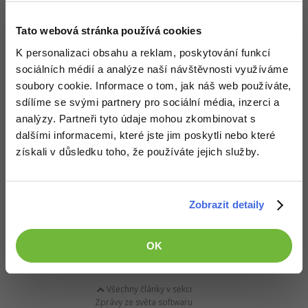
Google informuje, že uložené zprávy budou přístupné
Tato webová stránka používá cookies
pouze policejním složkám a to pouze po předložení
K personalizaci obsahu a reklam, poskytování funkcí
oprávnění.
sociálních médií a analýze naší návštěvnosti využíváme
Mluvčí společnosti Google dodává:
soubory cookie. Informace o tom, jak náš web používáte,
sdílíme se svými partnery pro sociální média, inzerci a
"Dáváme uživatelům transparentnost a moc nad svými
analýzy. Partneři tyto údaje mohou zkombinovat s
daty v aplikaci Google Allo. Náš přístup je prostý - vaše
dalšími informacemi, které jste jim poskytli nebo které
historie je uložena, dokud se nerozhodnete ji smazat.
získali v důsledku toho, že používáte jejich služby.
Zprávy lze mazat po jednom nebo také i celé
konverzace."
Zdroj:
Naked Security
Zobrazit detaily
OK
Všechny články v sekci
Zprávy ze světa softwaru