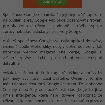
-80%
Vývojář mobilních aplikací
-80%
Python
Digitální gramotnost
Photoshop
HTML5, CSS3, Bootstrap, SEO
PHP
-80%
-30%
Společnost Google oznámila, že její nejnovější aplikace
Specialista na AI a bigdata
-80%
JavaScript
Marketing
Adobe Illustrator
SQL a databáze
na posílání zpráv Google Allo bude obsahovat šifrování
JavaScript
-80%
C# Game developer
pro oba koncové uživatele, podobně jako WhatsApp. A
-30%
PHP
WordPress
Adobe Lightroom
Testování a verzování
zprávy nebudou ukládány na servery Google.
Python
-80%
-30%
Webdesigner
-15%
C++
SEO
Adobe XD
V úterý společnost Google vypustila aplikaci do světa,
UML a návrhové vzory
HTML / CSS
nicméně podle všeho sliby nebyly úplně dodrženy. Jak
-80%
Tester
-25%
Swift
UX
Adobe InDesign
informuje webový magazín The Verge, Google si
React
UML a návrhové vzory
-80%
veškeré zprávy ukládá i po jejich přenosu. Alespoň
Systémový administrátor
Kotlin
Business
Adobe After Effects
defaultně.
Spring
MySQL/MariaDB
-80%
-25%
Grafik / UX/UI návrhář
-80%
C
Kryptoměny
Blender
Avšak lze přepnout do "inkognito" režimu a zprávy by
ASP.NET MVC
MS-SQL
pak měly být hůře rozšifrovatelné. Ovšem v tomhle
-30%
3D grafik
VB.NET
Copywriting
Inkscape
módu nebude dostupný Google Assistant. To je obdoba
Django
SQLite
Cortany nebo Siry od společnosti Google. Je to jistá
-80%
Projektový manažer
-80%
SQL
MS Office
Fotografování
umělá inteligence, která např. dovede rozpoznat, že
Best practices
uživatel s kamarádem mluví o tom, že má chuť na pizzu a
-80%
Databázový analytik
Návrh SW
Google Dokumenty