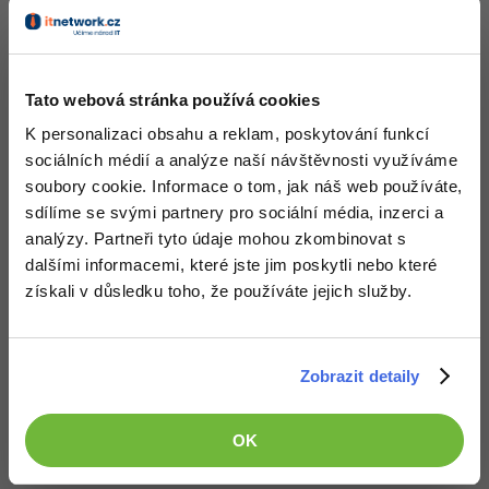
Apple
Další společnosti po Applu
se začínají stavět proti
zákonům, které mají omezit
šifrování a zavádět
Tato webová stránka používá cookies
backdoory.
K personalizaci obsahu a reklam, poskytování funkcí
sociálních médií a analýze naší návštěvnosti využíváme
soubory cookie. Informace o tom, jak náš web používáte,
Zobrazit vše (82)
sdílíme se svými partnery pro sociální média, inzerci a
analýzy. Partneři tyto údaje mohou zkombinovat s
Ocenění
dalšími informacemi, které jste jim poskytli nebo které
získali v důsledku toho, že používáte jejich služby.
Neaktivní uživatel zatím nezískal žádná ocenění.
Doplňující informace
Zobrazit detaily
Česká republika.
Vyhledat kolegy
OK
Oblíbené IDE, Editor