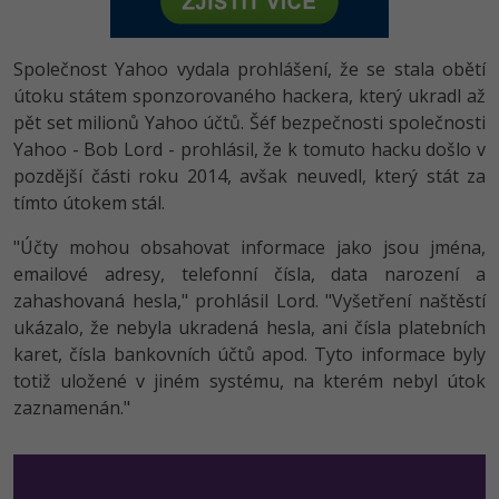
-80%
Vývojář mobilních aplikací
-80%
Python
Digitální gramotnost
Photoshop
HTML5, CSS3, Bootstrap, SEO
PHP
-80%
-30%
Společnost Yahoo vydala prohlášení, že se stala obětí
Specialista na AI a bigdata
-80%
JavaScript
Marketing
Adobe Illustrator
SQL a databáze
útoku státem sponzorovaného hackera, který ukradl až
JavaScript
-80%
C# Game developer
pět set milionů Yahoo účtů. Šéf bezpečnosti společnosti
-30%
PHP
WordPress
Adobe Lightroom
Testování a verzování
Yahoo - Bob Lord - prohlásil, že k tomuto hacku došlo v
Python
-80%
-30%
Webdesigner
pozdější části roku 2014, avšak neuvedl, který stát za
-15%
C++
SEO
Adobe XD
UML a návrhové vzory
tímto útokem stál.
HTML / CSS
-80%
Tester
-25%
Swift
UX
Adobe InDesign
"Účty mohou obsahovat informace jako jsou jména,
React
UML a návrhové vzory
-80%
emailové adresy, telefonní čísla, data narození a
Systémový administrátor
Kotlin
Business
Adobe After Effects
zahashovaná hesla," prohlásil Lord. "Vyšetření naštěstí
Spring
MySQL/MariaDB
-80%
ukázalo, že nebyla ukradená hesla, ani čísla platebních
-25%
Grafik / UX/UI návrhář
-80%
C
Kryptoměny
Blender
karet, čísla bankovních účtů apod. Tyto informace byly
ASP.NET MVC
MS-SQL
totiž uložené v jiném systému, na kterém nebyl útok
-30%
3D grafik
VB.NET
Copywriting
Inkscape
zaznamenán."
Django
SQLite
-80%
Projektový manažer
-80%
SQL
MS Office
Fotografování
Best practices
-80%
Databázový analytik
Návrh SW
Google Dokumenty