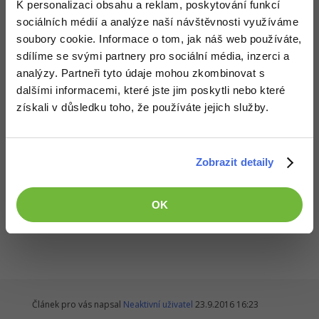
LinkedIN, MySpace a Tumblr.
K personalizaci obsahu a reklam, poskytování funkcí
sociálních médií a analýze naší návštěvnosti využíváme
Celou záležitost také prověřuje FBI a důvod, proč se
soubory cookie. Informace o tom, jak náš web používáte,
domnívají, že útok byl financovaný vládou vysvětluje
sdílíme se svými partnery pro sociální média, inzerci a
webový magazín The Reuters. Všechny stopy
analýzy. Partneři tyto údaje mohou zkombinovat s
vyšetřování totiž vedou až k ruské rozvědce.
dalšími informacemi, které jste jim poskytli nebo které
získali v důsledku toho, že používáte jejich služby.
Zdroj:
Threatpost
Zobrazit detaily
Všechny články v sekci
OK
Zprávy ze světa internetu
Článek pro vás napsal
Neaktivní uživatel
23.9.2016 16:23