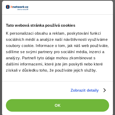
nejvyššího a nejnižšího bodu (nadmořská výška). Hlavní
výhodou naplánované trasy je, že se jedná opravdu o
okruh - trasa začíná i končí na stejném místě.
Tato webová stránka používá cookies
Okruhy hledáme především po značených
K personalizaci obsahu a reklam, poskytování funkcí
turistických trasách a cyklotrasách, na kterých
sociálních médií a analýze naší návštěvnosti využíváme
se neztratíte a zpravidla vedou přes zajímavá
soubory cookie. Informace o tom, jak náš web používáte,
místa
sdílíme se svými partnery pro sociální média, inzerci a
analýzy. Partneři tyto údaje mohou zkombinovat s
Pavel Žemlík, manažer kartografické redakce Mapy.cz
dalšími informacemi, které jste jim poskytli nebo které
získali v důsledku toho, že používáte jejich služby.
Funkce je zatím v betaverzi, přesto se Seznam rozhodl ji
poskytnou pro veřejnost. Hlavní důvod uveřejnění
betaverze je sledování reakcí a četnost používání této
Zobrazit detaily
funkce. Funkce je zatím dostupná pouze na webu.
Originální příspěvek na blogu Seznamu
OK