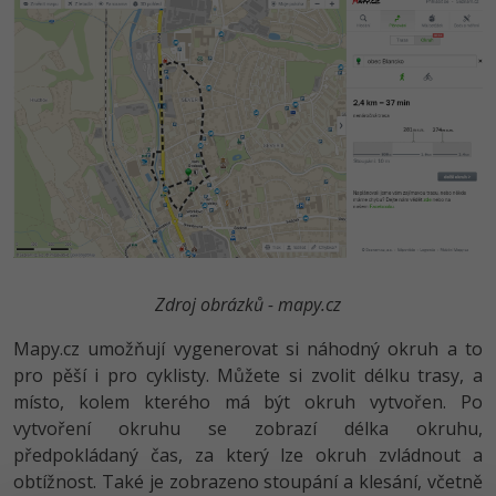
Video
-41%
Copywriter
Algoritmy
Time management
Ostatní
-10%
WordPress specialista
Umělá inteligence (AI)
Windows
Fórum
SEO specialista
Pro děti
Linux
Více
Sítě
Fórum
Kybernetická bezpečnost
Zdroj obrázků - mapy.cz
Elektronický podpis
Mapy.cz umožňují vygenerovat si náhodný okruh a to
Fórum
pro pěší i pro cyklisty. Můžete si zvolit délku trasy, a
místo, kolem kterého má být okruh vytvořen. Po
vytvoření okruhu se zobrazí délka okruhu,
předpokládaný čas, za který lze okruh zvládnout a
obtížnost. Také je zobrazeno stoupání a klesání, včetně