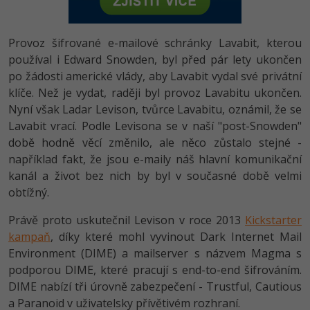
-80%
Vývojář mobilních aplikací
-80%
Python
Digitální gramotnost
Photoshop
HTML5, CSS3, Bootstrap, SEO
PHP
-80%
-30%
Provoz šifrované e-mailové schránky Lavabit, kterou
Specialista na AI a bigdata
-80%
JavaScript
Marketing
Adobe Illustrator
SQL a databáze
používal i Edward Snowden, byl před pár lety ukončen
JavaScript
-80%
C# Game developer
po žádosti americké vlády, aby Lavabit vydal své privátní
-30%
PHP
WordPress
Adobe Lightroom
Testování a verzování
klíče. Než je vydat, raději byl provoz Lavabitu ukončen.
Python
-80%
-30%
Webdesigner
Nyní však Ladar Levison, tvůrce Lavabitu, oznámil, že se
-15%
C++
SEO
Adobe XD
UML a návrhové vzory
Lavabit vrací. Podle Levisona se v naší "post-Snowden"
HTML / CSS
-80%
Tester
době hodně věcí změnilo, ale něco zůstalo stejné -
-25%
Swift
UX
Adobe InDesign
React
například fakt, že jsou e-maily náš hlavní komunikační
UML a návrhové vzory
-80%
Systémový administrátor
kanál a život bez nich by byl v současné době velmi
Kotlin
Business
Adobe After Effects
Spring
MySQL/MariaDB
obtížný.
-80%
-25%
Grafik / UX/UI návrhář
-80%
C
Kryptoměny
Blender
Právě proto uskutečnil Levison v roce 2013
Kickstarter
ASP.NET MVC
MS-SQL
kampaň
, díky které mohl vyvinout Dark Internet Mail
-30%
3D grafik
VB.NET
Copywriting
Inkscape
Environment (DIME) a mailserver s názvem Magma s
Django
SQLite
podporou DIME, které pracují s end-to-end šifrováním.
-80%
Projektový manažer
-80%
SQL
MS Office
Fotografování
DIME nabízí tři úrovně zabezpečení - Trustful, Cautious
Best practices
-80%
a Paranoid v uživatelsky přívětivém rozhraní.
Databázový analytik
Návrh SW
Google Dokumenty