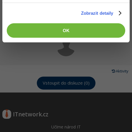
Zobrazit detaily
Článek pro vás napsal
Neaktivní Účet
22.1.2017 19:08
OK
Aktivity
Vstoupit do diskuze (0)
ITnetwork.cz
Učíme národ IT