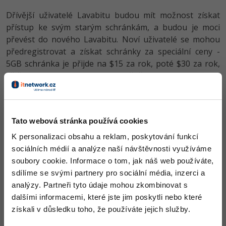
Video
Dřívější uživatelé Lavabitu budou mít možnost získat
-41%
Copywriter
Algoritmy
Time management
Ostatní
přístup ke svým starým schránkám, a budou je moci
převést do nového Lavabitu. Noví uživatelé se mohou
-10%
WordPress specialista
Umělá inteligence (AI)
Windows
Fórum
předregistrovat a získat schránky za speciální ceny -
5GB schránka je přijde na $15 za rok, poté $30 za rok,
SEO specialista
Pro děti
Linux
větší 20GB schránka stojí $30 ročně, poté bude stát $60
ročně. Platit je možné kartou nebo Bitcoinem.
Více
Sítě
Fórum
Kybernetická bezpečnost
Logo Lavabitu
Tato webová stránka používá cookies
K personalizaci obsahu a reklam, poskytování funkcí
Zdroj:
The Verge
Elektronický podpis
sociálních médií a analýze naší návštěvnosti využíváme
soubory cookie. Informace o tom, jak náš web používáte,
Fórum
sdílíme se svými partnery pro sociální média, inzerci a
analýzy. Partneři tyto údaje mohou zkombinovat s
dalšími informacemi, které jste jim poskytli nebo které
Všechny články v sekci
získali v důsledku toho, že používáte jejich služby.
Zprávy ze světa internetu