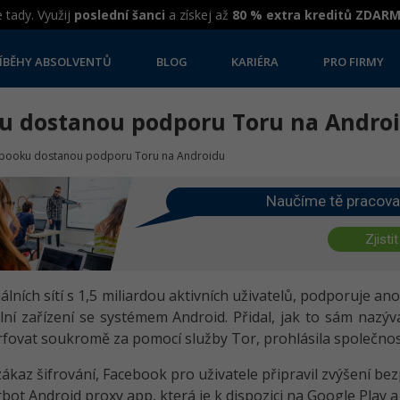
 tady. Využij
poslední šanci
a získej až
80 % extra kreditů ZDAR
ÍBĚHY ABSOLVENTŮ
BLOG
KARIÉRA
PRO FIRMY
ku dostanou podporu Toru na Andro
ebooku dostanou podporu Toru na Androidu
Naučíme tě pracova
Zjistit
iálních sítí s 1,5 miliardou aktivních uživatelů, podporuje 
ní zařízení se systémem Android. Přidal, jak to sám nazý
surfovat soukromě za pomocí služby Tor, prohlásila společnos
zákaz šifrování, Facebook pro uživatele připravil zvýšení bez
bot Android proxy app, která je k dispozici na Google Play 