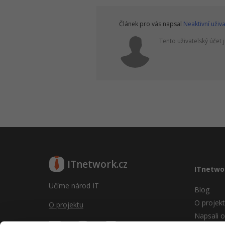
Článek pro vás napsal
Neaktivní uživa
Tento uživatelský účet j
ITnetwork.cz
ITnetwo
Učíme národ IT
Blog
O projek
O projektu
Napsali o