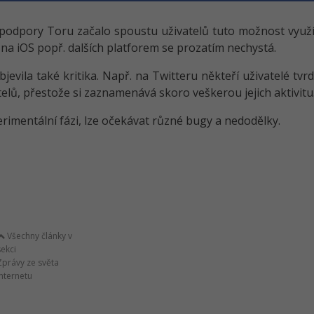
podpory Toru začalo spoustu uživatelů tuto možnost využí
na iOS popř. dalších platforem se prozatím nechystá.
vila také kritika. Např. na Twitteru někteří uživatelé tvrdí
elů, přestože si zaznamenává skoro veškerou jejich aktivitu
perimentální fázi, lze očekávat různé bugy a nedodělky.
Všechny články v
sekci
Zprávy ze světa
internetu