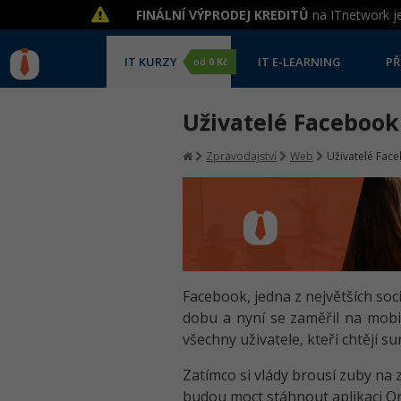
FINÁLNÍ VÝPRODEJ KREDITŮ
na ITnetwork je
IT KURZY
IT E-LEARNING
PŘ
od
0 Kč
Uživatelé Faceboo
Zpravodajství
Web
Uživatelé Fac
Facebook, jedna z největších soc
dobu a nyní se zaměřil na mobil
všechny uživatele, kteří chtějí 
Zatímco si vlády brousí zuby na 
budou moct stáhnout aplikaci Or