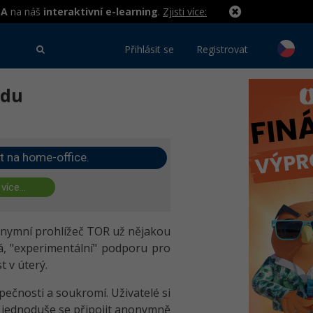
MA
na náš
interaktivní e-learning
.
Zjisti více:
Přihlásit se
Registrovat
idu
t na home-office.
 více...
anonymní prohlížeč TOR už nějakou
vá, "experimentální" podporu pro
t v úterý.
pečnosti a soukromí. Uživatelé si
a jednoduše se připojit anonymně