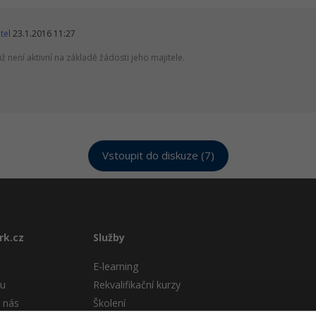
tel
23.1.2016 11:27
iž není aktivní na základě žádosti jeho majitele.
Vstoupit do diskuze (7)
rk.cz
Služby
E-learning
tu
Rekvalifikační kurzy
 nás
Školení