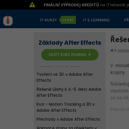
FINÁLNÍ VÝPRODEJ KREDITŮ
na ITnetwork je
Adobe After Effects
Vytvoření první animace v
Adobe After Effects
IT KURZY
IT E-LEARNING
PŘ
od
0 Kč
Řešené úlohy k 1. - 3. lekci Adobe
After Effects
Řešen
Základy After Effects
Kvíz - Úvod, kompozice a první
animace v Adobe After Effects
Adobe
ZAČÍT KURZ ZDARMA
Nulový objekt a Motion Tracking
V minulé
v Adobe After Effects
krajiny.
Tvoření ve 3D v Adobe After
Effects
Následu
Řešené úlohy k 4.-5. lekci Adobe
vlastním
After Effects
se na ně
Kvíz - Motion Tracking a 3D v
Pokud si
Adobe After Effects
Přechody v Adobe After Effects
Animace stopy za objektem v