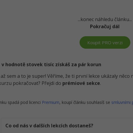
...konec náhledu článku...
Pokračuj dál
Koupit PRO verzi
 v hodnotě stovek tisíc získáš za pár korun
i až sem a to je super! Věříme, že ti první lekce ukázaly něc
kurzu pokračovat? Přejdi do
prémiové sekce
.
nku spadá pod licenci
Premium
, koupí článku souhlasíš se
smluvními
Co od nás v dalších lekcích dostaneš?