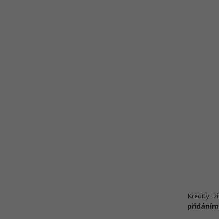
Kredity z
přidáním