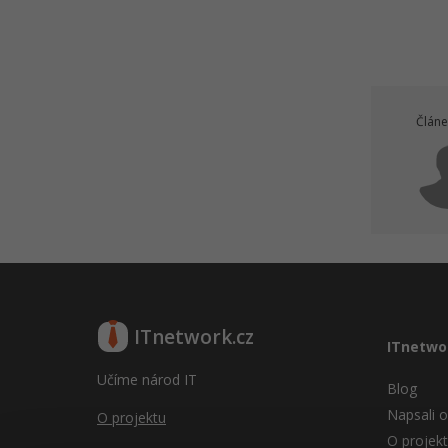
Článe
ITnetwork.cz
ITnetwo
Učíme národ IT
Blog
Napsali o
O projektu
O projek