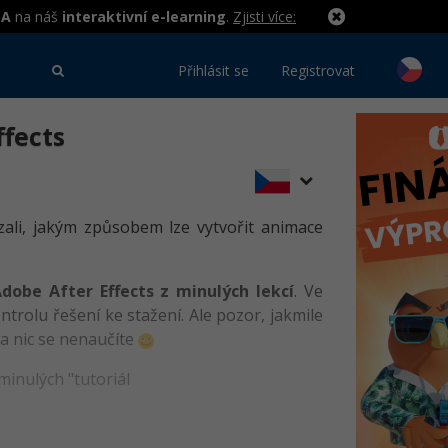
MA
na náš
interaktivní e-learning
.
Zjisti více:
Přihlásit se
Registrovat
ffects
zali, jakým způsobem lze vytvořit animace
Adobe After Effects z minulých lekcí
. Ve
trolu řešení ke stažení. Ale pozor, jakmile
 a nic se nenaučíte
minulých "tutoriál