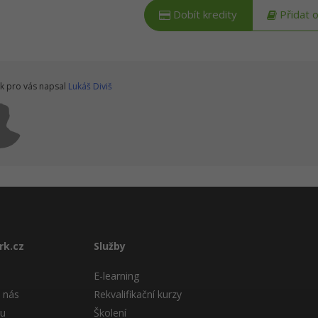
Dobít kredity
Přidat 
k pro vás napsal
Lukáš Diviš
rk.cz
Služby
E-learning
 nás
Rekvalifikační kurzy
tu
Školení