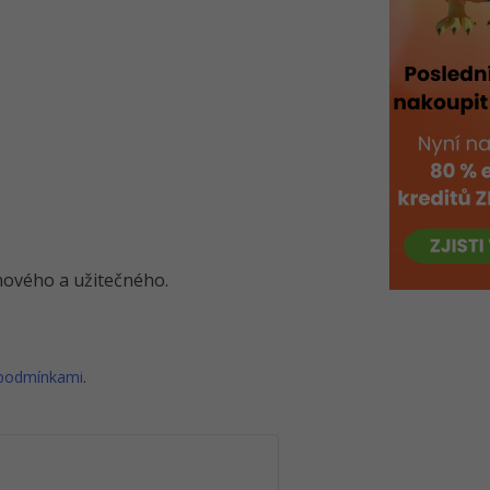
o nového a užitečného.
 podmínkami
.