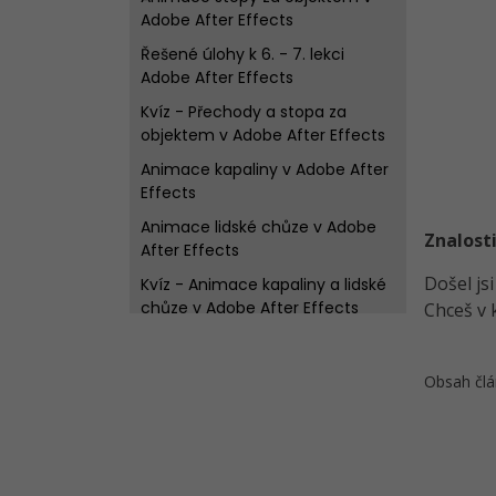
Adobe After Effects
Řešené úlohy k 6. - 7. lekci
Adobe After Effects
Kvíz - Přechody a stopa za
objektem v Adobe After Effects
Animace kapaliny v Adobe After
Effects
Animace lidské chůze v Adobe
Znalosti
After Effects
Došel js
Kvíz - Animace kapaliny a lidské
chůze v Adobe After Effects
Chceš v 
Animace krajiny v Adobe After
Effects
Obsah člá
Řešené úlohy k 8.-10. lekci Adobe
After Effects
Kvíz - Základy Adobe After
Effects