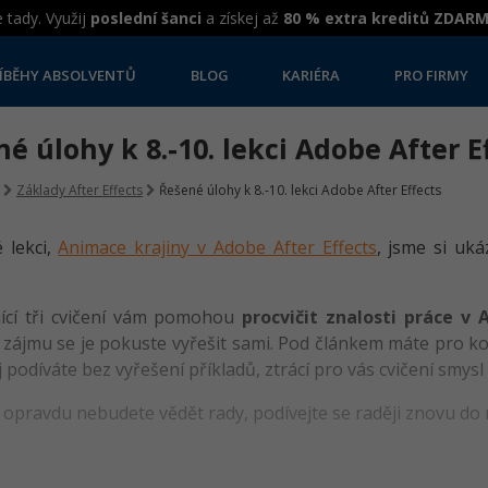
 tady. Využij
poslední šanci
a získej až
80 % extra kreditů ZDAR
ÍBĚHY ABSOLVENTŮ
BLOG
KARIÉRA
PRO FIRMY
é úlohy k 8.-10. lekci Adobe After E
Základy After Effects
Řešené úlohy k 8.-10. lekci Adobe After Effects
 lekci,
Animace krajiny v Adobe After Effects
, jsme si uká
jící tři cvičení vám pomohou
procvičit znalosti práce v 
 zájmu se je pokuste vyřešit sami. Pod článkem máte pro kon
j podíváte bez vyřešení příkladů, ztrácí pro vás cvičení smysl
 opravdu nebudete vědět rady, podívejte se raději znovu do 