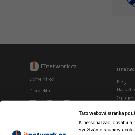
ITnetwork.cz
ITnetwo
Učíme národ IT
Blog
Napsali o
O projektu
O projek
Reklama
Vývoj sy
Tato webová stránka použ
Provozní
K personalizaci obsahu a 
RSS
využíváme soubory cookie.