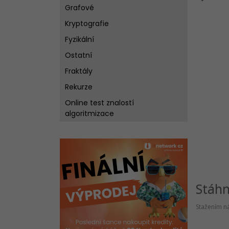
Grafové
Kryptografie
Fyzikální
Ostatní
Fraktály
Rekurze
Online test znalostí
algoritmizace
Stáh
Stažením ná