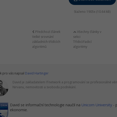
Staženo 1905x (10.64 kB)
Předchozí článek
Všechny články v
Velké srovnání
sekci
základních třídících
Třídicí/řadicí
algoritmů
algoritmy
k pro vás napsal
David Hartinger
David je zakladatelem ITnetwork a programování se profesionálně věnu
Nirvanu, nemovitosti a svobodu podnikání.
David se informační technologie naučil na
Unicorn University
- 
ekonomie.