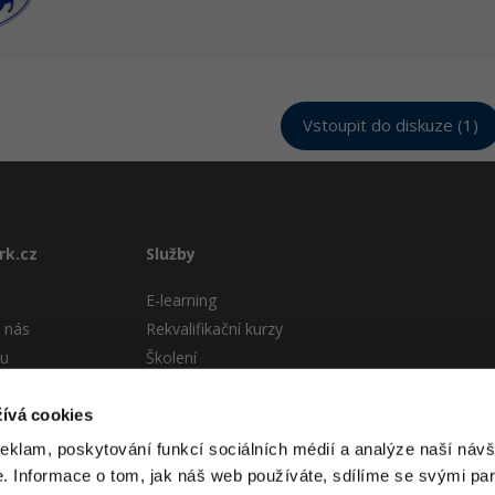
Vstoupit do diskuze (1)
rk.cz
Služby
E-learning
 nás
Rekvalifikační kurzy
tu
Školení
Pro firmy
stému
ívá cookies
 podmínky
reklam, poskytování funkcí sociálních médií a analýze naší návš
 Informace o tom, jak náš web používáte, sdílíme se svými par