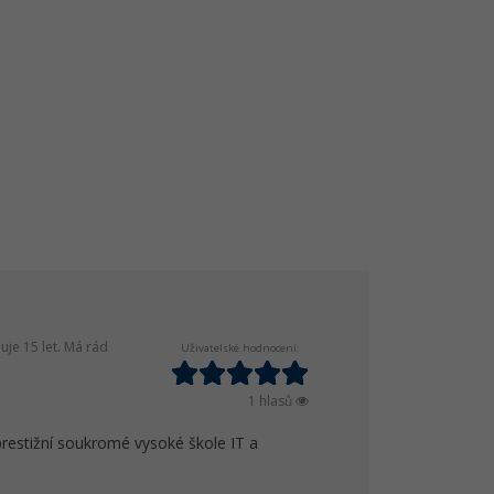
je 15 let. Má rád
Uživatelské hodnocení:
1 hlasů
prestižní soukromé vysoké škole IT a