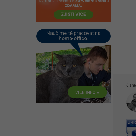
Naučíme tě pracovat na
home-office.
Článe
VÍCE INFO »