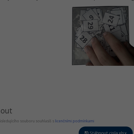
nout
sledujícího souboru souhlasíš s
licenčními podmínkami
Stáhnout cisla.xlsx