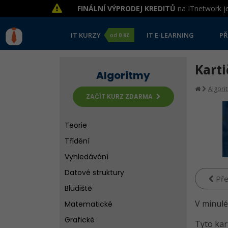
FINÁLNÍ VÝPRODEJ KREDITŮ
na ITnetwork je
IT KURZY
IT E-LEARNING
PŘ
od
0 Kč
Karti
Algoritmy
Algori
ZAČÍT KURZ ZDARMA
Teorie
Třídění
Vyhledávání
Datové struktury
Pře
Bludiště
V minulé
Matematické
Grafické
Tyto kar