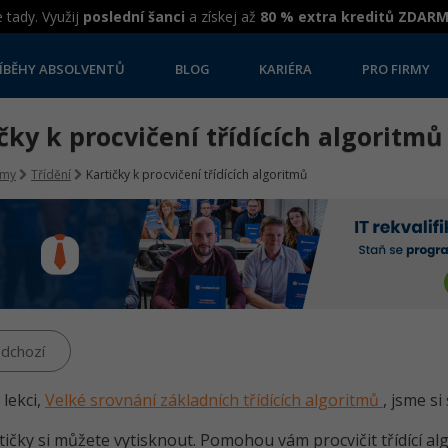
 tady. Využij
poslední šanci
a získej až
80 % extra kreditů ZDAR
ÍBĚHY ABSOLVENTŮ
BLOG
KARIÉRA
PRO FIRMY
čky k procvičení třídících algoritmů
tmy
Třídění
Kartičky k procvičení třídících algoritmů
dchozí
 lekci,
Velké srovnání základních třídících algoritmů
, jsme si
tičky si můžete vytisknout. Pomohou vám procvičit třídící alg