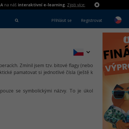
MA
na náš
interaktivní e-learning
.
Zjisti více:
Přihlásit se
Registrovat
operacích. Zmínil jsem tzv. bitové flagy (nebo
ické pamatovat si jednotlivé čísla (ještě k
 pouze se symbolickými názvy. To je úkol