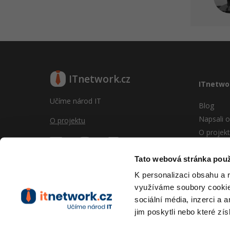
ITnetwork.cz
ITnetwo
Učíme národ IT
Blog
Napsali o
O projektu
O projek
Reklama
Vývoj sy
Tato webová stránka použ
Provozní
K personalizaci obsahu a 
RSS
využíváme soubory cookie.
Kontakt
sociální média, inzerci a 
jim poskytli nebo které zís