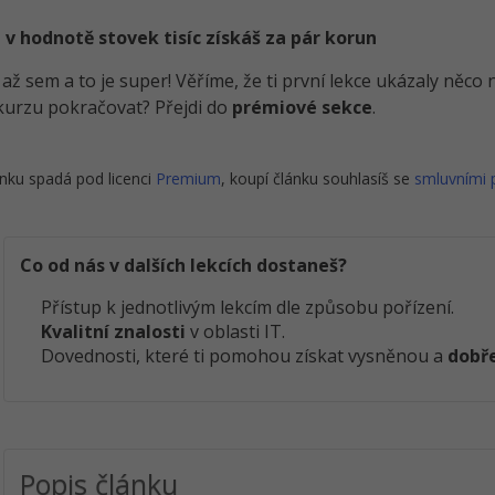
 v hodnotě stovek tisíc získáš za pár korun
i až sem a to je super! Věříme, že ti první lekce ukázaly něc
kurzu pokračovat? Přejdi do
prémiové sekce
.
nku spadá pod licenci
Premium
, koupí článku souhlasíš se
smluvními
Co od nás v dalších lekcích dostaneš?
Přístup k jednotlivým lekcím dle způsobu pořízení.
Kvalitní znalosti
v oblasti IT.
Dovednosti, které ti pomohou získat vysněnou a
dobře
Popis článku