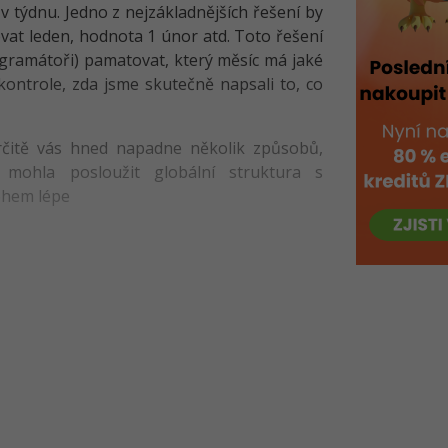
týdnu. Jedno z nejzákladnějších řešení by
tovat leden, hodnota 1 únor atd. Toto řešení
rogramátoři) pamatovat, který měsíc má jaké
 kontrole, zda jsme skutečně napsali to, co
rčitě vás hned napadne několik způsobů,
 mohla posloužit globální struktura s
ohem lépe