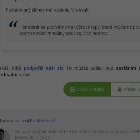
Požadovaný článek má následující obsah:
Tentokrát se podíváme na výčtové typy, které můžeme použ
pojmenování množiny souvisejících hodnot.
ískáš, když
podpoříš naši síť
. To můžeš udělat buď
zasláním 
 obsahu
na síť.
Dobít kredity
Přidat 
k pro vás napsal
Patrik Valkovič
Věnuji se programování v C++ a C#. Kromě toho také programuji v PHP 
JavaScriptu (NodeJS).