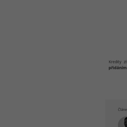
Kredity z
přidáním
Článe