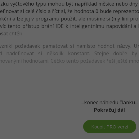
zku výčtového typu mohou být například měsíce nebo dny v 
efinovat si celé číslo a říct si, že hodnota 0 bude reprezen
kční a lze jej v programu použít, ale musíme si (my líní p
avíc tento přístup brání IDE k inteligentnímu napovídání a
sat chtěli.
vznikl požadavek pamatovat si namísto hodnot názvy. U
ad nadefinovat si několik konstant. Stejně dobře by
novanými hodnotami. Céčko tento požadavek řeší ještě mn
...konec náhledu článku...
Pokračuj dál
Koupit PRO verzi