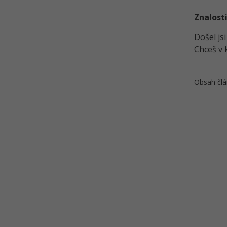
Znalosti
Došel js
Chceš v 
Obsah člá