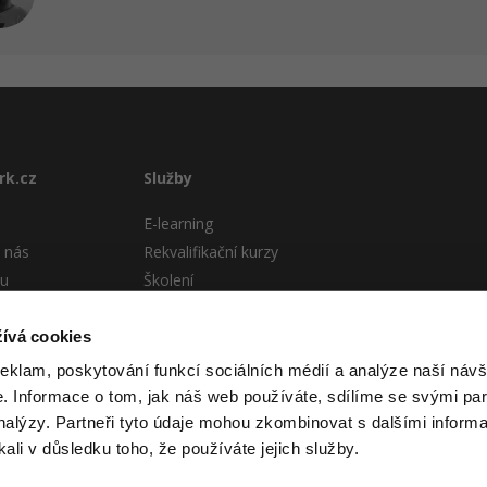
rk.cz
Služby
E-learning
 nás
Rekvalifikační kurzy
tu
Školení
Pro firmy
stému
ívá cookies
 podmínky
reklam, poskytování funkcí sociálních médií a analýze naší návš
 Informace o tom, jak náš web používáte, sdílíme se svými par
analýzy. Partneři tyto údaje mohou zkombinovat s dalšími informa
kali v důsledku toho, že používáte jejich služby.