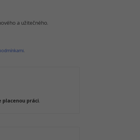
o nového a užitečného.
 podmínkami
.
 placenou práci
.