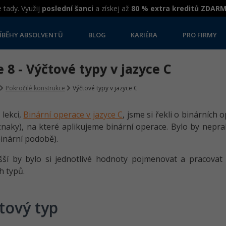
 tady. Využij
poslední šanci
a získej až
80 % extra kreditů ZDAR
ÍBĚHY ABSOLVENTŮ
BLOG
KARIÉRA
PRO FIRMY
 8 - Výčtové typy v jazyce C
Pokročilé konstrukce
Výčtové typy v jazyce C
 lekci,
Binární operace v jazyce C
, jsme si řekli o binárních 
znaky), na které aplikujeme binární operace. Bylo by neprakt
inární podobě).
šší by bylo si jednotlivé hodnoty pojmenovat a pracovat
h typů.
tový typ