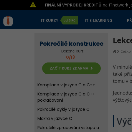
FINÁLNÍ VÝPRODEJ KREDITŮ
na ITnetwork je
IT KURZY
IT E-LEARNING
PŘ
od
0 Kč
Lekce
Pokročilé konstrukce
Dokonči kurz
Céčko
0/13
V minulé
ZAČÍT KURZ ZDARMA
také pří
tomu v b
Kompilace v jazyce C a C++
Jednodu
Kompilace v jazyce C a C++
výčtovýc
pokračování
Pokročilé cykly v jazyce C
Výč
Makra v jazyce C
Pokročilé zpracování vstupu a