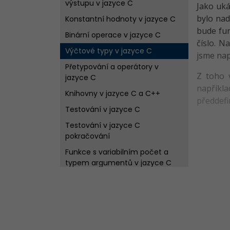
výstupu v jazyce C
Jako uká
bylo nad
Konstantní hodnoty v jazyce C
bude fun
Binární operace v jazyce C
číslo. N
Výčtové typy v jazyce C
jsme nap
Přetypování a operátory v
Z toho 
jazyce C
napříkl
Knihovny v jazyce C a C++
předdefi
Testování v jazyce C
Testování v jazyce C
pokračování
Funkce s variabilním počet a
typem argumentů v jazyce C