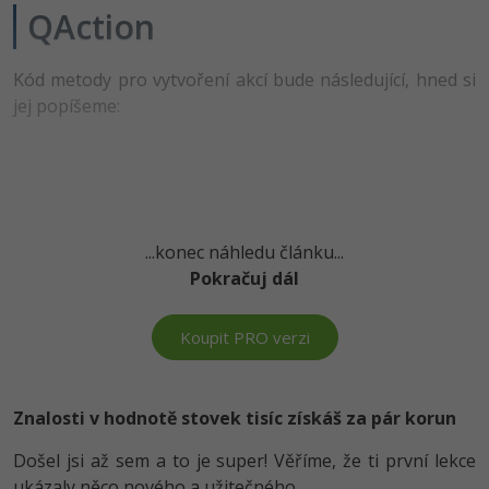
QAction
-41%
Copywriter
Algoritmy
Kód metody pro vytvoření akcí bude následující, hned si
-10%
WordPress specialista
Umělá inteligence (AI)
jej popíšeme:
SEO specialista
Pro děti
Více
Fórum
...konec náhledu článku...
Pokračuj dál
Kurzy e-commerce
Koupit PRO verzi
Testování softwaru
Kurzy designu
-80%
Datová analýza
HTML/CSS
Znalosti v hodnotě stovek tisíc získáš za pár korun
Příběhy absolventů
-80%
Digitální gramotnost
Došel jsi až sem a to je super! Věříme, že ti první lekce
Blog
Photoshop
ukázaly něco nového a užitečného.