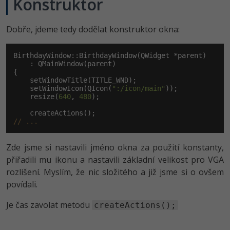
Konstruktor
-80%
Vývojář mobilních aplikací
Python
HTML5, CSS3, Bootstrap, SEO
PHP
Dobře, jdeme tedy dodělat konstruktor okna:
-80%
Specialista na AI a bigdata
JavaScript
SQL a databáze
JavaScript
-80%
C# Game developer
BirthdayWindow::BirthdayWindow(QWidget *parent)

PHP
    : QMainWindow(parent)

Testování a verzování
Python
{

-80%
Webdesigner
    setWindowTitle(TITLE_WND);

C++
    setWindowIcon(QIcon(
":/icon/main"
));

UML a návrhové vzory
HTML / CSS
    resize(
640
, 
480
);

-80%
Tester
Swift
React
UML a návrhové vzory
// ...
-80%
Systémový administrátor
Kotlin
Spring
MySQL/MariaDB
Zde jsme si nastavili jméno okna za použití konstanty,
-80%
Grafik / UX/UI návrhář
C
přiřadili mu ikonu a nastavili základní velikost pro VGA
ASP.NET MVC
MS-SQL
rozlišení. Myslím, že nic složitého a již jsme si o ovšem
3D grafik
VB.NET
povídali.
Django
SQLite
Projektový manažer
SQL
Je čas zavolat metodu
createActions();
Best practices
-80%
Databázový analytik
Návrh SW