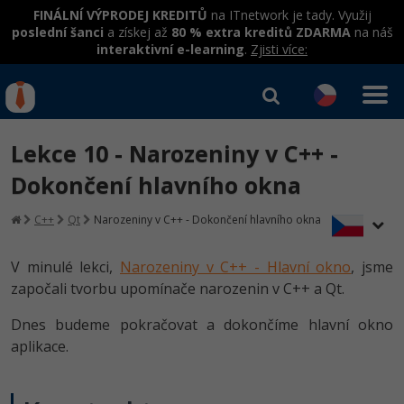
FINÁLNÍ VÝPRODEJ KREDITŮ
na ITnetwork je tady. Využij
poslední šanci
a získej až
80 % extra kreditů ZDARMA
na náš
interaktivní e-learning
.
Zjisti více:
IT kurzy
Od
0 Kč
Lekce 10 - Narozeniny v C++ -
Přihlásit se
|
Registrovat
IT e-learning
Rekvalifikace a kurzy
Dokončení hlavního okna
hrazené úřadem práce
Kurzy IT profesí
C++
Qt
Narozeniny v C++ - Dokončení hlavního okna
Workshopy zdarma
Junior programátor
Kurzy programování
Umělá inteligence v praxi
V minulé lekci,
Narozeniny v C++ - Hlavní okno
, jsme
Školení
započali tvorbu upomínače narozenin v C++ a Qt.
Programátor WWW aplikací
Jak začít?
Datová analýza v praxi
Základy programování
Školení dle technologií
Dnes budeme pokračovat a dokončíme hlavní okno
-80%
Senior programátor
Java
aplikace.
Objektové programování - OOP
C# .NET
-80%
Front-end developer
C#.NET
Umělá inteligence
Java