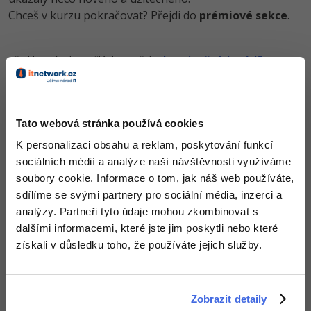
-30%
Kariéra
-80%
Marketing
Chceš v kurzu pokračovat? Přejdi do
prémiové sekce
.
Adobe Illustrator
Pro firmy
-30%
WordPress
Adobe Lightroom
Před koupí tohoto článku je třeba
koupit předchozí díl
-30%
-15%
SEO
Adobe XD
Obsah článku spadá pod licenci
Premium
, koupí článku souhlasíš
se
smluvními podmínkami
.
-25%
UX
Adobe InDesign
Tato webová stránka používá cookies
Business
K personalizaci obsahu a reklam, poskytování funkcí
Adobe After Effects
Co od nás v dalších lekcích dostaneš?
sociálních médií a analýze naší návštěvnosti využíváme
-25%
-80%
Kryptoměny
Blender
soubory cookie. Informace o tom, jak náš web používáte,
Přístup k jednotlivým lekcím dle způsobu pořízení.
Kvalitní znalosti
v oblasti IT.
sdílíme se svými partnery pro sociální média, inzerci a
-30%
Copywriting
Dovednosti, které ti pomohou získat vysněnou a
Inkscape
analýzy. Partneři tyto údaje mohou zkombinovat s
dobře placenou práci
.
dalšími informacemi, které jste jim poskytli nebo které
-80%
-80%
MS Office
Fotografování
získali v důsledku toho, že používáte jejich služby.
Google Dokumenty
Video
Zobrazit detaily
Popis článku
Time management
Ostatní