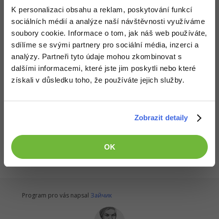
-30%
Kariéra
-80%
Marketing
K personalizaci obsahu a reklam, poskytování funkcí
Adobe Illustrator
sociálních médií a analýze naší návštěvnosti využíváme
Stáhnout
Pro firmy
-30%
WordPress
soubory cookie. Informace o tom, jak náš web používáte,
Adobe Lightroom
Stažením následujícího souboru souhlasíš s
licenčními podmínkami
sdílíme se svými partnery pro sociální média, inzerci a
-30%
-15%
SEO
Adobe XD
analýzy. Partneři tyto údaje mohou zkombinovat s
Stáhnout Apocalypse.exe v 1.0
dalšími informacemi, které jste jim poskytli nebo které
-25%
UX
Adobe InDesign
získali v důsledku toho, že používáte jejich služby.
Staženo 858x (338 kB)
Business
Adobe After Effects
Zobrazit detaily
-25%
-80%
Kryptoměny
Všechny články v sekci
Blender
Online kurzy programování C#.NET - Největší {C_A} e-learning
-30%
Copywriting
OK
Inkscape
-80%
-80%
MS Office
Fotografování
Google Dokumenty
Video
Program pro vás napsal
Зайчик
Time management
Ostatní