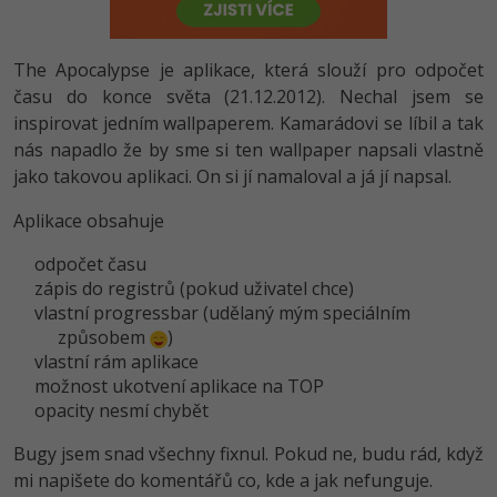
-80%
Vývojář mobilních aplikací
Python
HTML5, CSS3, Bootstrap, SEO
PHP
-80%
Specialista na AI a bigdata
The Apocalypse je aplikace, která slouží pro odpočet
JavaScript
SQL a databáze
času do konce světa (21.12.2012). Nechal jsem se
JavaScript
-80%
C# Game developer
inspirovat jedním wallpaperem. Kamarádovi se líbil a tak
PHP
Testování a verzování
nás napadlo že by sme si ten wallpaper napsali vlastně
Python
-80%
Webdesigner
jako takovou aplikaci. On si jí namaloval a já jí napsal.
C++
UML a návrhové vzory
HTML / CSS
-80%
Aplikace obsahuje
Tester
Swift
React
UML a návrhové vzory
odpočet času
-80%
Systémový administrátor
Kotlin
zápis do registrů (pokud uživatel chce)
Spring
MySQL/MariaDB
vlastní progressbar (udělaný mým speciálním
-80%
Grafik / UX/UI návrhář
C
způsobem
)
ASP.NET MVC
MS-SQL
vlastní rám aplikace
3D grafik
možnost ukotvení aplikace na TOP
VB.NET
Django
opacity nesmí chybět
SQLite
Projektový manažer
SQL
Bugy jsem snad všechny fixnul. Pokud ne, budu rád, když
Best practices
mi napišete do komentářů co, kde a jak nefunguje.
-80%
Databázový analytik
Návrh SW