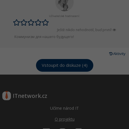
Windows
Fórum
Uživatelské hodnocení:
Linux
Ještě nikdo nehodnotil, buď první!
Коммунизм для нашего будущего!
Sítě
Kybernetická bezpečnost
Aktivity
Elektronický podpis
Vstoupit do diskuze (4)
Fórum
ITnetwork.cz
Učíme národ IT
O projektu