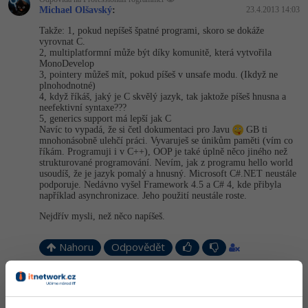
Michael Olšavský
:
23.4.2013 14:03
Takže: 1, pokud nepíšeš špatné programi, skoro se dokáže
vyrovnat C.
2, multiplatformní může být díky komunitě, která vytvořila
MonoDevelop
3, pointery můžeš mít, pokud píšeš v unsafe modu. (Ikdyž ne
plnohodnotné)
4, když říkáš, jaký je C skvělý jazyk, tak jaktože píšeš hnusna a
neefektivní syntaxe???
5, generics support má lepší jak C
Navíc to vypadá, že si četl dokumentaci pro Javu
GB ti
mnohonásobně ulehčí práci. Vyvaruješ se únikům paměti (vím co
říkám. Programuji i v C++), OOP je také úplně něco jiného než
strukturované programování. Nevím, jak z programu hello world
usoudíš, že je jazyk pomalý a hnusný. Microsoft C#.NET neustále
podporuje. Nedávno vyšel Framework 4.5 a C# 4, kde přibyla
například asynchronizace. Jeho použití neustále roste.
Nejdřív mysli, než něco napíšeš.
Nahoru
Odpovědět
ProfessionalProgrammer
:
23.4.2013 14:04
@Misaz: Mě nepíše Lead Developer z Microsoftu, ale kdyby jses