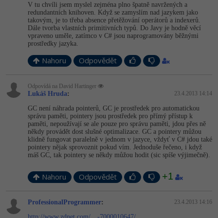
V tu chvíli jsem myslel zejména plno špatně navržených a
redundantních knihoven. Když se zamyslím nad jazykem jako
takovým, je to třeba absence přetěžování operátorů a indexerů.
Dále tvorba vlastních primitivních typů. Do Javy je hodně věcí
vpraveno uměle, zatímco v C# jsou naprogramovány běžnými
prostředky jazyka.
Nahoru
Odpovědět
Odpovídá na David Hartinger
Lukáš Hruda
:
23.4.2013 14:14
GC není náhrada pointerů, GC je prostředek pro automatickou
správu paměti, pointery jsou prostředek pro přímý přístup k
paměti, nepoužívají se ale pouze pro správu paměti, jdou přes ně
někdy provádět dost slušné optimalizace. GC a pointery můžou
klidně fungovat paralelně v jednom v jazyce, vždyť v C# jdou také
pointery nějak sprovoznit pokud vím. Jednoduše řečeno, i když
máš GC, tak pointery se někdy můžou hodit (sic spíše výjimečně).
+1
Nahoru
Odpovědět
ProfessionalProgrammer
:
23.4.2013 14:16
http://www.zdnet.com/…-7000010647/