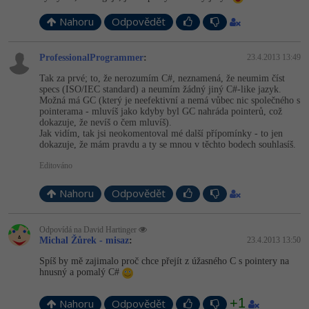
Nahoru
Odpovědět
Windows
Fórum
ProfessionalProgrammer
:
23.4.2013 13:49
Linux
Tak za prvé; to, že nerozumím C#, neznamená, že neumim číst
specs (ISO/IEC standard) a neumím žádný jiný C#-like jazyk.
Sítě
Možná má GC (který je neefektivní a nemá vůbec nic společného s
pointerama - mluvíš jako kdyby byl GC nahráda pointerů, což
dokazuje, že nevíš o čem mluvíš).
Kybernetická bezpečnost
Jak vidím, tak jsi neokomentoval mé další přípomínky - to jen
dokazuje, že mám pravdu a ty se mnou v těchto bodech souhlasíš.
Elektronický podpis
Editováno
Fórum
Nahoru
Odpovědět
Odpovídá na David Hartinger
Michal Žůrek - misaz
:
23.4.2013 13:50
Spíš by mě zajimalo proč chce přejít z úžasného C s pointery na
hnusný a pomalý C#
+1
Nahoru
Odpovědět