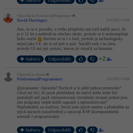
Nahoru
Odpovědět
Odpovídá na ProfessionalProgrammer
David Hartinger
:
23.4.2013 14:09
Ano, to se ti povedlo, z tvého příspěvku má totiž každý pocit, že
je ti 12 let a nadáváš na všechno okolo, protože se ti nezkompiluje
hello world
Bavíme se tu i o Javě, protože je technologicky
stejná jako C#, ale to už jem ti psal. Narážíš tedy i na Javu,
protože C# má její syntaxi, kterou jsi označil za hnusnou.
+2
Nahoru
Odpovědět
Odpovídá na Homo
ProfessionalProgrammer
:
23.4.2013 14:09
@javamaster: Opravdu? Nechceš si to ještě jednou promyslet?
Chceš mi říci, že jazyk překládaný do native kódu může být
pomalejší než jazyk interpretovaný virtuálním strojem pokud jsou
oba programy stejně dobře napsané a optimalizované?
Nepřednáším na matfyzu, býval jsem jejich student a přednáším na
jejich kurzech (soustředění) a opravuji KSP (korespondenční
seminář z programování).
Nahoru
Odpovědět