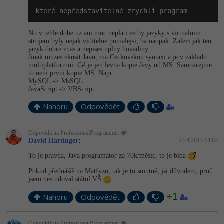
které nepředstavitelně zrychlí program
No v tehle dobe uz ani moc neplati ze by jazyky s virtualnim
strojem byly nejak viditelne pomalejsi, ba naopak. Zalezi jak ten
jazyk dobre znas a nepises uplny hovadiny.
Jinak muzes zkusit Javu, ma Ceckovskou syntaxi a je v zakladu
multiplatformni. C# je jen levna kopie Javy od MS. Samozrejme
to neni prvni kopie MS. Napr
MySQL -> MsSQL
JavaScript -> VBScript
Nahoru
Odpovědět
Odpovídá na ProfessionalProgrammer
David Hartinger
:
23.4.2013 14:02
To je pravda, Java programátor za 70k/měsíc, to je bída
Pokud přednášíš na Matfyzu, tak je to smutné, jsi důvodem, proč
jsem nestudoval státní VŠ
+1
Nahoru
Odpovědět
Odpovídá na ProfessionalProgrammer