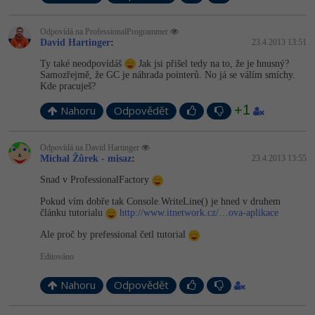
Odpovídá na ProfessionalProgrammer
David Hartinger
:
23.4.2013 13:51
Ty také neodpovídáš
Jak jsi přišel tedy na to, že je hnusný?
Samozřejmě, že GC je náhrada pointerů. No já se válím smíchy.
Kde pracuješ?
+1
Nahoru
Odpovědět
Odpovídá na David Hartinger
Michal Žůrek - misaz
:
23.4.2013 13:55
Snad v ProfessionalFactory
Pokud vím dobře tak Console.WriteLine() je hned v druhem
článku tutorialu
http://www.itnetwork.cz/…ova-aplikace
Ale proč by prefessional četl tutorial
Editováno
Nahoru
Odpovědět