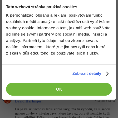
alespoň trošku orientoval v IT, věděl bys, že tento e-mail byl
Tato webová stránka používá cookies
veřejně zpřístupněn.
Neřekl jsem, že C++ je náhrada WinAPI - nevíš co mluvíš.
K personalizaci obsahu a reklam, poskytování funkcí
WinAPI je Windows rozhraní napsané v C, pouze jsem řekl, že
Windows 8 přínáší C++ programátorům nové rozhraní napsané v
sociálních médií a analýze naší návštěvnosti využíváme
C++ na bázi WinAPI.
soubory cookie. Informace o tom, jak náš web používáte,
Samozřejmě, že XNA není C# - je to vývojářská platforma která
umožňuje psát hry snadno a rychle.
sdílíme se svými partnery pro sociální média, inzerci a
analýzy. Partneři tyto údaje mohou zkombinovat s
Nahoru
Odpovědět
dalšími informacemi, které jste jim poskytli nebo které
získali v důsledku toho, že používáte jejich služby.
Odpovídá na David Hartinger
Homo
:
23.4.2013 14:04
V IBM je u Java programatora ktery tam dela dyl normalni i
Zobrazit detaily
100k+
Nahoru
Odpovědět
OK
Odpovídá na Homo
David Hartinger
:
23.4.2013 14:04
C# je ve skutečnosti lepší kopie Javy, má tu výhodu, že si sebou
nenese chyby v návrhu Javy, které Java už opravit nemůže kvůli
kompatibilitě. Dělám v obou jazycích docela hodně, C# je jako