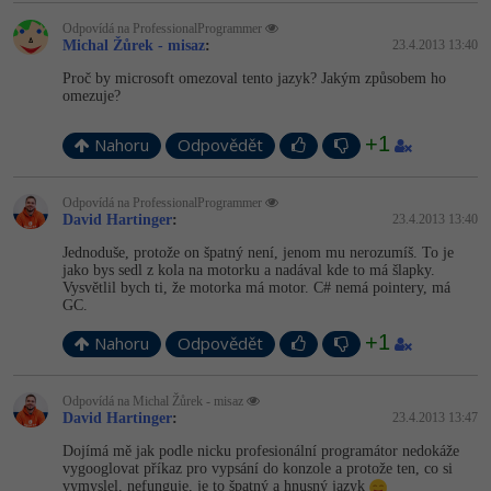
-30%
Kariéra
-80%
Marketing
Adobe Illustrator
Odpovídá na ProfessionalProgrammer
Michal Žůrek - misaz
:
23.4.2013 13:40
Pro firmy
-30%
WordPress
Adobe Lightroom
Proč by microsoft omezoval tento jazyk? Jakým způsobem ho
omezuje?
-30%
-15%
SEO
Adobe XD
+1
Nahoru
Odpovědět
-25%
UX
Adobe InDesign
Odpovídá na ProfessionalProgrammer
David Hartinger
:
23.4.2013 13:40
Business
Adobe After Effects
Jednoduše, protože on špatný není, jenom mu nerozumíš. To je
-25%
-80%
jako bys sedl z kola na motorku a nadával kde to má šlapky.
Kryptoměny
Blender
Vysvětlil bych ti, že motorka má motor. C# nemá pointery, má
GC.
-30%
Copywriting
Inkscape
+1
Nahoru
Odpovědět
-80%
-80%
MS Office
Fotografování
Odpovídá na Michal Žůrek - misaz
David Hartinger
:
23.4.2013 13:47
Google Dokumenty
Video
Dojímá mě jak podle nicku profesionální programátor nedokáže
vygooglovat příkaz pro vypsání do konzole a protože ten, co si
Time management
Ostatní
vymyslel, nefunguje, je to špatný a hnusný jazyk