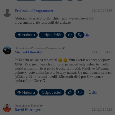
ProfessionalProgrammer
:
23.4.2013 14:10
@sdraco: Přesně o to šlo, chtěl jsem vyprovokovat C#
programátory aby vstoupili do diskuze.
Nahoru
Odpovědět
Odpovídá na ProfessionalProgrammer
Michael Olšavský
:
23.4.2013 14:11
Pošli nám odkaz na ten email
Vím akorát o konci podpory
XNA. Moc jsem nepochopil, proč jsi napsal tedy vůbec ten hello
world a myslím, že si pořád trochu protiřečíš. Nejdříve C# nemá
pointery, poté umím javu(ta je taky nemá), C# má hroznou syntaxi
(dělám v C) -> hrozný rozdíl. Microsoft dělá pro C++ pouze
rozhraní pro DirectX.
+1
Nahoru
Odpovědět
Odpovídá na Homo
David Hartinger
:
23.4.2013 14:13