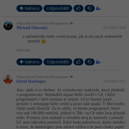
Nahoru
Odpovědět
Odpovídá na ProfessionalProgrammer
Michael Olšavský
:
23.4.2013 14:18
z nefunkčního hello world pozná, jak je ten jazyk neskutečně
pomalý
Editováno
Nahoru
Odpovědět
Odpovídá na ProfessionalProgrammer
David Hartinger
:
23.4.2013 14:21
Ano, takže si to shrňme. Jsi vystudovaný matfyzák, který přednáší
o programování. Nedokážeš napsat Hello world v C#, i když
programuješ v Javě (syntaxe je stejná). C# je hnusný jazyk,
protože ti nefunguje hello world a proto také upadá. V Microsoftu
chtějí zrušit DirectX. Za to céčko, ve ktrém programuješ, bereš
více než 100.000 měsíčně, jelikož ti 70k+ za C# nebo Javu připadá
málo. Pointery jsou nejlepší a virtuální stroj je zastaralý a pomalý.
GC není náhradou pointerů. Když budu pokračovat, dojdu dedukcí
k tomu, že hamburgery jsou zdravá výživa a že jsem čínský papež