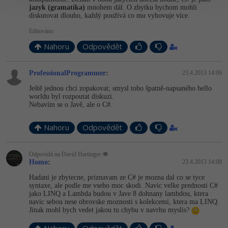
jazyk (gramatika)
mnohem dál. O zbytku bychom mohli
diskutovat dlouho, každý používá co mu vyhovuje více.
Editováno
Nahoru
Odpovědět
ProfessionalProgrammer
:
23.4.2013 14:06
Ještě jednou chci zopakovat; smysl toho špatně-napsaného hello
worldu byl rozpoutat diskuzi.
Nebavím se o Javě, ale o C#.
Nahoru
Odpovědět
Odpovídá na David Hartinger
Homo
:
23.4.2013 14:08
Hadani je zbytecne, priznavam ze C# je mozna dal co se tyce
syntaxe, ale podle me vseho moc skodi. Navic velke prednosti C#
jako LINQ a Lambda budou v Jave 8 dohnany lambdou, ktera
navic sebou nese obrovske moznosti s kolekcemi, ktera ma LINQ.
Jinak mohl bych vedet jakou tu chybu v navrhu myslis?