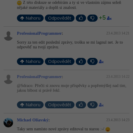
Z této diskuze se odebírám a ty si ve vlastním zájmu sežeň
nějaké materiály a doplň si znalosti.
+5
Nahoru
Odpovědět
ProfessionalProgrammer
:
23.4.2013 14:21
Sorry za ten edit poslední zprávy, trošku se mi lagnul net. Je to
odpověď na tvojí zprávu.
Nahoru
Odpovědět
ProfessionalProgrammer
:
23.4.2013 14:22
@Sdraco: Přečti si znovu moje příspěvky a popřemýšlej nad tim,
jakou blbost si právě řekl.
Nahoru
Odpovědět
Michael Olšavský
:
23.4.2013 14:23
Taky sem namísto nové zprávy editoval tu starou :-/