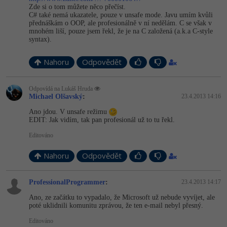
Zde si o tom můžete něco přečíst.
C# také nemá ukazatele, pouze v unsafe mode. Javu umím kvůli
přednáškám o OOP, ale profesionálně v ní nedělám. C se však v
mnohém liší, pouze jsem řekl, že je na C založená (a.k.a C-style
syntax).
Nahoru
Odpovědět
Odpovídá na Lukáš Hruda
Michael Olšavský
:
23.4.2013 14:16
Ano jdou. V unsafe režimu
EDIT: Jak vidím, tak pan profesionál už to tu řekl.
Editováno
Nahoru
Odpovědět
ProfessionalProgrammer
:
23.4.2013 14:17
Ano, ze začátku to vypadalo, že Microsoft už nebude vyvíjet, ale
poté uklidnili komunitu zprávou, že ten e-mail nebyl přesný.
Editováno