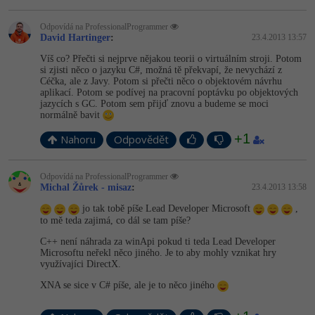
Odpovídá na ProfessionalProgrammer
David Hartinger
:
23.4.2013 13:57
Víš co? Přečti si nejprve nějakou teorii o virtuálním stroji. Potom
si zjisti něco o jazyku C#, možná tě překvapí, že nevychází z
Céčka, ale z Javy. Potom si přečti něco o objektovém návrhu
aplikací. Potom se podívej na pracovní poptávku po objektových
jazycích s GC. Potom sem přijď znovu a budeme se moci
normálně bavit
+1
Nahoru
Odpovědět
Odpovídá na ProfessionalProgrammer
Michal Žůrek - misaz
:
23.4.2013 13:58
jo tak tobě píše Lead Developer Microsoft
,
to mě teda zajimá, co dál se tam píše?
C++ není náhrada za winApi pokud ti teda Lead Developer
Microsoftu neřekl něco jiného. Je to aby mohly vznikat hry
využívajíci DirectX.
XNA se sice v C# píše, ale je to něco jiného