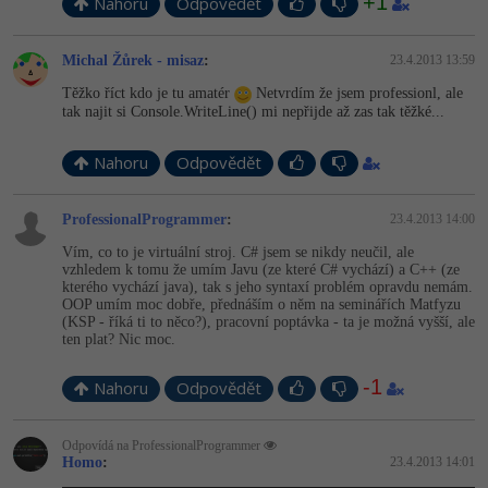
+1
Nahoru
Odpovědět
Michal Žůrek - misaz
:
23.4.2013 13:59
Těžko říct kdo je tu amatér
Netvrdím že jsem professionl, ale
tak najit si Console.WriteLine() mi nepřijde až zas tak těžké...
Nahoru
Odpovědět
ProfessionalProgrammer
:
23.4.2013 14:00
Vím, co to je virtuální stroj. C# jsem se nikdy neučil, ale
vzhledem k tomu že umím Javu (ze které C# vychází) a C++ (ze
kterého vychází java), tak s jeho syntaxí problém opravdu nemám.
OOP umím moc dobře, přednáším o něm na seminářích Matfyzu
(KSP - říká ti to něco?), pracovní poptávka - ta je možná vyšší, ale
ten plat? Nic moc.
-1
Nahoru
Odpovědět
Odpovídá na ProfessionalProgrammer
Homo
:
23.4.2013 14:01