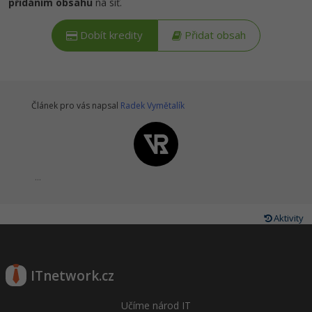
přidáním obsahu
na síť.
Dobít kredity
Přidat obsah
Článek pro vás napsal
Radek Vymětalík
...
Aktivity
ITnetwork.cz
Učíme národ IT