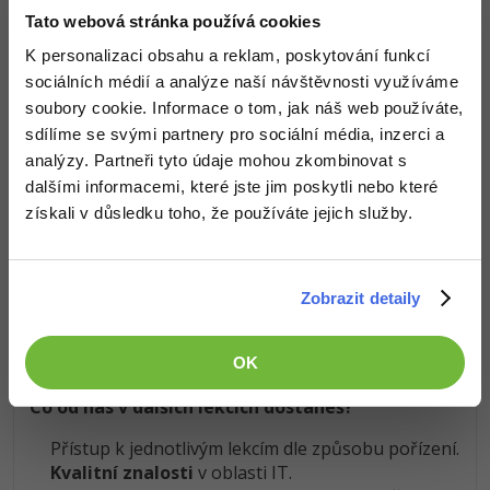
Koupit PRO verzi
Tato webová stránka používá cookies
Windows
Fórum
K personalizaci obsahu a reklam, poskytování funkcí
sociálních médií a analýze naší návštěvnosti využíváme
Znalosti v hodnotě stovek tisíc získáš za pár korun
Linux
soubory cookie. Informace o tom, jak náš web používáte,
Došel jsi až sem a to je super! Věříme, že ti první lekce
sdílíme se svými partnery pro sociální média, inzerci a
Sítě
ukázaly něco nového a užitečného.
analýzy. Partneři tyto údaje mohou zkombinovat s
Chceš v kurzu pokračovat? Přejdi do
dalšími informacemi, které jste jim poskytli nebo které
prémiové sekce
.
Kybernetická bezpečnost
získali v důsledku toho, že používáte jejich služby.
Elektronický podpis
Před koupí tohoto článku je třeba
koupit předchozí díl
Obsah článku spadá pod licenci
Premium
, koupí článku souhlasíš
Zobrazit detaily
Fórum
se
smluvními podmínkami
.
OK
Co od nás v dalších lekcích dostaneš?
Přístup k jednotlivým lekcím dle způsobu pořízení.
Kvalitní znalosti
v oblasti IT.