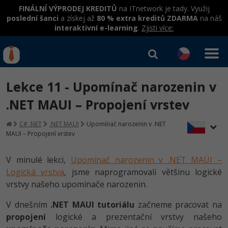
FINÁLNÍ VÝPRODEJ KREDITŮ
na ITnetwork je tady. Využij
poslední šanci
a získej až
80 % extra kreditů ZDARMA
na náš
interaktivní e-learning
.
Zjisti více:
IT kurzy
Od
0 Kč
Lekce 11 - Upomínač narozenin v
Přihlásit se
|
Registrovat
IT e-learning
Rekvalifikace a kurzy
.NET MAUI – Propojení vrstev
hrazené úřadem práce
Kurzy IT profesí
C# .NET
.NET MAUI
Upomínač narozenin v .NET
Workshopy zdarma
MAUI – Propojení vrstev
Junior programátor
Kurzy programování
Umělá inteligence v praxi
Školení
V minulé lekci,
Upomínač narozenin v .NET MAUI –
Programátor WWW aplikací
Jak začít?
Logická vrstva
, jsme naprogramovali většinu logické
Datová analýza v praxi
Základy programování
Školení dle technologií
vrstvy našeho upomínače narozenin.
-80%
Senior programátor
Java
Objektové programování - OOP
C# .NET
V dnešním
.NET MAUI tutoriálu
začneme pracovat na
-80%
Front-end developer
C#.NET
propojení
logické a prezentační vrstvy našeho
Umělá inteligence
Java