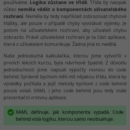
používáme.
Logika zůstane ve třídě
. Třída by naopak
vůbec
neměla vědět o komponentách uživatelského
-41%
Copywriter
Algoritmy
rozhraní
. Neměla by tedy například zobrazovat chybové
-10%
hlášky, ale pouze v případě chyby vyvolávat výjimky. Je
WordPress specialista
Umělá inteligence (AI)
potom na uživatelském rozhraní, aby uživateli chybu
zobrazilo. Právě uživatelské rozhraní je ta část aplikace,
SEO specialista
Pro děti
která s uživatelem komunikuje. Žádná jiná to nedělá.
Více
Naše jednoduchá kalkulačka, kterou jsme vytvořili v
prvních lekcích kurzu, byla návrhově špatně. Z důvodu
Fórum
jednoduchosti jsme napsali výpočty rovnou do code
behind. Správně bychom měli mít nějakou třídu, která by
Kurzy e-commerce
výsledky počítala a jejíž metody bychom z code behind
pouze volali. XAML i jeho code behind jsou tedy stále
Testování softwaru
prezentační vrstvou aplikace.
Kurzy designu
-80%
Datová analýza
HTML/CSS
Příběhy absolventů
XAML definuje, jak komponenta vypadá. Code
behind volá logiku, kterou samo neobsahuje.
-80%
Digitální gramotnost
Blog
Photoshop