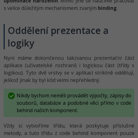
upomínače narozenin
. Mimo jiné se naučíme pracovat
-80%
Vývojář mobilních aplikací
Python
s velice důležitým mechanismem zvaným
binding
.
HTML5, CSS3, Bootstrap, SEO
PHP
-80%
Specialista na AI a bigdata
JavaScript
SQL a databáze
Oddělení prezentace a
JavaScript
-80%
C# Game developer
PHP
logiky
Testování a verzování
Python
-80%
Webdesigner
C++
UML a návrhové vzory
HTML / CSS
Nyní máme dokončenou takzvanou prezentační část
-80%
Tester
Swift
aplikace (uživatelské rozhraní) i logickou část (třídy s
React
UML a návrhové vzory
logikou). Tyto dvě vrstvy se v aplikaci striktně oddělují,
-80%
Systémový administrátor
Kotlin
jelikož jinak by byl kód velmi nepřehledný.
Spring
MySQL/MariaDB
-80%
Grafik / UX/UI návrhář
C
Nikdy bychom neměli provádět výpočty, zápisy do
ASP.NET MVC
MS-SQL
souborů, databáze a podobné věci přímo v code
3D grafik
VB.NET
behind našich komponent.
Django
SQLite
Projektový manažer
SQL
Vždy si vytvoříme třídu, která poskytuje příslušné
Best practices
metody, a tuto třídu z code behind komponent pouze
-80%
Databázový analytik
Návrh SW