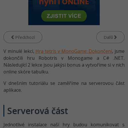
-80%
Vývojář mobilních aplikací
Python
HTML5, CSS3, Bootstrap, SEO
PHP
-80%
Specialista na AI a bigdata
JavaScript
SQL a databáze
JavaScript
-80%
C# Game developer
PHP
Testování a verzování
Předchozí
Další
Python
-80%
Webdesigner
C++
V minulé lekci,
UML a návrhové vzory
Hra tetris v MonoGame: Dokončení
, jsme
HTML / CSS
-80%
dokončili hru Robotris v Monogame a C# .NET.
Tester
Swift
React
Následující 2 lekce jsou jakýsi bonus a vytvoříme si v nich
UML a návrhové vzory
-80%
Systémový administrátor
online skóre tabulku.
Kotlin
Spring
MySQL/MariaDB
V dnešním tutoriálu se zaměříme na serverovou část
-80%
Grafik / UX/UI návrhář
C
aplikace.
ASP.NET MVC
MS-SQL
3D grafik
VB.NET
Django
SQLite
Serverová část
Projektový manažer
SQL
Best practices
-80%
Jednotlivé instalace naší hry budou komunikovat s
Databázový analytik
Návrh SW