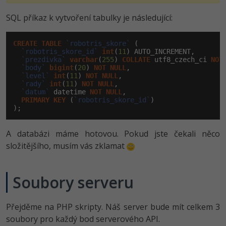
SQL příkaz k vytvoření tabulky je následující:
CREATE
TABLE
`robotris_skore`
 (

`robotris_skore_id`
int
(
11
) AUTO_INCREMENT,

`prezdivka`
varchar
(
255
) 
COLLATE
 utf8_czech_ci 
NOT
`body`
bigint
(
20
) 
NOT
NULL
,

`level`
int
(
11
) 
NOT
NULL
,

`rady`
int
(
11
) 
NOT
NULL
,

`datum`
 datetime 
NOT
NULL
,

PRIMARY
KEY
 (
`robotris_skore_id`
)

);
A databázi máme hotovou. Pokud jste čekali něco
složitějšího, musím vás zklamat
Soubory serveru
Přejděme na PHP skripty. Náš server bude mít celkem 3
soubory pro každý bod serverového API.