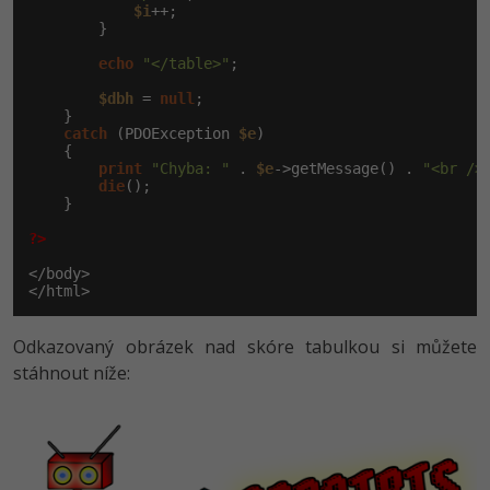
$i
++;

        }

echo
"</table>"
;

$dbh
 = 
null
;

    }

catch
 (PDOException 
$e
)

    {

print
"Chyba: "
 . 
$e
->getMessage() . 
"<br />
die
();

    }

?>
</body>

</html>
Odkazovaný obrázek nad skóre tabulkou si můžete
stáhnout níže: