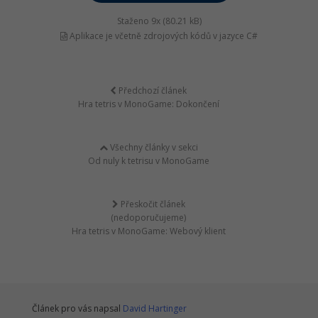
Staženo 9x (80.21 kB)
Aplikace je včetně zdrojových kódů v jazyce C#
Předchozí článek
Hra tetris v MonoGame: Dokončení
Všechny články v sekci
Od nuly k tetrisu v MonoGame
Přeskočit článek
(nedoporučujeme)
Hra tetris v MonoGame: Webový klient
Článek pro vás napsal
David Hartinger