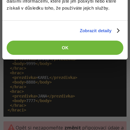
dalšími informacemi, které jste jim poskytli nebo které
kterého poté uložíme jednotlivé řádky získané z
získali v důsledku toho, že používáte jejich služby.
databázového dotazu jako elementy
.
<hrac>
Výsledné XML vypadá následovně, již jej známe z
minulých lekcí, pouze nám jej nyní vrací webová stránka:
Zobrazit detaily
OK
<hraci>
<hrac>
<prezdivka>
DAVID
</prezdivka>
<body>
9999
</body>
</hrac>
<hrac>
<prezdivka>
KAREL
</prezdivka>
<body>
8888
</body>
</hrac>
<hrac>
<prezdivka>
JANA
</prezdivka>
<body>
7777
</body>
</hrac>
</hraci>
Opět si nezapomeňte
změnit
připojovací údaje a