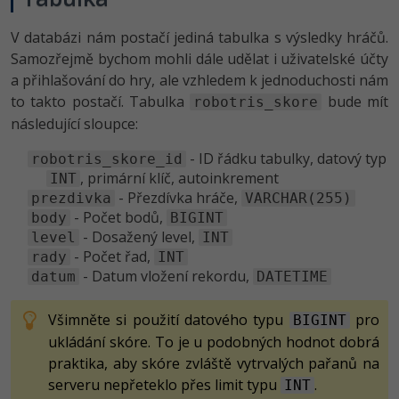
V databázi nám postačí jediná tabulka s výsledky hráčů.
Samozřejmě bychom mohli dále udělat i uživatelské účty
a přihlašování do hry, ale vzhledem k jednoduchosti nám
to takto postačí. Tabulka
bude mít
robotris_skore
následující sloupce:
- ID řádku tabulky, datový typ
robotris_skore_id
, primární klíč, autoinkrement
INT
- Přezdívka hráče,
prezdivka
VARCHAR(255)
- Počet bodů,
body
BIGINT
- Dosažený level,
level
INT
- Počet řad,
rady
INT
- Datum vložení rekordu,
datum
DATETIME
Všimněte si použití datového typu
pro
BIGINT
ukládání skóre. To je u podobných hodnot dobrá
praktika, aby skóre zvláště vytrvalých pařanů na
serveru nepřeteklo přes limit typu
.
INT