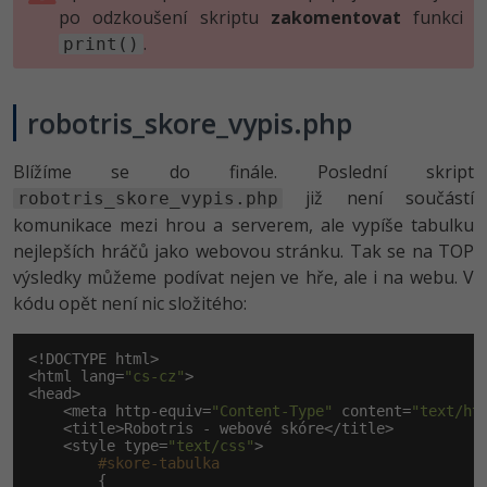
po odzkoušení skriptu
zakomentovat
funkci
.
print()
robotris_skore_vy­pis.php
Blížíme se do finále. Poslední skript
již není součástí
robotris_skore_vypis.php
komunikace mezi hrou a serverem, ale vypíše tabulku
nejlepších hráčů jako webovou stránku. Tak se na TOP
výsledky můžeme podívat nejen ve hře, ale i na webu. V
kódu opět není nic složitého:
<!DOCTYPE html>

<html lang=
"cs-cz"
>

<head>

    <meta http-equiv=
"Content-Type"
 content=
"text/ht
    <title>Robotris - webové skóre</title>

    <style type=
"text/css"
>

#skore-tabulka
        {
