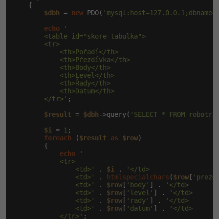
    {

$dbh
 = 
new
 PDO(
'mysql:host=127.0.0.1;dbname=
echo
'

        <table id="skore-tabulka">

        <tr>

            <th>Pořadí</th>

            <th>Přezdívka</th>

            <th>Body</th>

            <th>Level</th>

            <th>Řady</th>

            <th>Datum</th>

        </tr>'
;

$result
 = 
$dbh
->query(
'SELECT * FROM robotri
$i
 = 
1
;

foreach
 (
$result
as
$row
)

        {

echo
'

            <tr>

                <td>'
 . 
$i
 . 
'</td>

                <td>'
 . 
htmlspecialchars
(
$row
[
'prezd
                <td>'
 . 
$row
[
'body'
] . 
'</td>

                <td>'
 . 
$row
[
'level'
] . 
'</td>

                <td>'
 . 
$row
[
'rady'
] . 
'</td>

                <td>'
 . 
$row
[
'datum'
] . 
'</td>

            </tr>'
;
