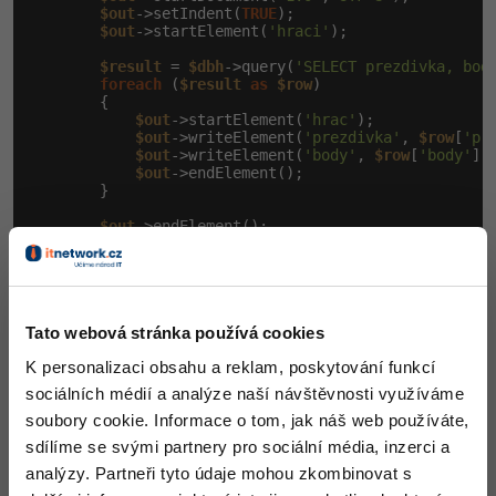
$out
->setIndent(
TRUE
);

$out
->startElement(
'hraci'
);

$result
 = 
$dbh
->query(
'SELECT prezdivka, bod
foreach
 (
$result
as
$row
)

        {

$out
->startElement(
'hrac'
);

$out
->writeElement(
'prezdivka'
, 
$row
[
'pr
$out
->writeElement(
'body'
, 
$row
[
'body'
]);
$out
->endElement();

        }

$out
->endElement();

$out
->endDocument();

echo
$out
->outputMemory(
TRUE
);

$dbh
 = 
null
;

    }

Tato webová stránka používá cookies
catch
 (PDOException 
$e
)

    {

K personalizaci obsahu a reklam, poskytování funkcí
print
"Chyba: "
 . 
$e
->getMessage() . 
"<br />
die
();

sociálních médií a analýze naší návštěvnosti využíváme
    }
soubory cookie. Informace o tom, jak náš web používáte,
sdílíme se svými partnery pro sociální média, inzerci a
Snad ani netřeba dalšího popisu, pouze se opět
analýzy. Partneři tyto údaje mohou zkombinovat s
připojíme k databázi a vytvoříme nový XML soubor, do