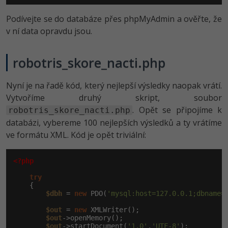
Podívejte se do databáze přes phpMyAdmin a ověřte, že
v ní data opravdu jsou.
robotris_skore_nac­ti.php
Nyní je na řadě kód, který nejlepší výsledky naopak vrátí.
Vytvoříme druhý skript, soubor
. Opět se připojíme k
robotris_skore_nacti.php
databázi, vybereme 100 nejlepších výsledků a ty vrátíme
ve formátu XML. Kód je opět triviální:
<?php
try
    {

$dbh
 = 
new
 PDO(
'mysql:host=127.0.0.1;dbname=
$out
 = 
new
 XMLWriter();

$out
->openMemory();

$out
->startDocument(
'1.0'
,
'UTF-8'
);
