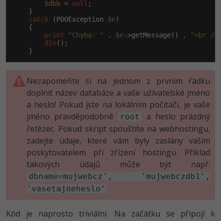
$dbh
 = 
null
;

    }

catch
 (PDOException 
$e
)

    {

print
"Chyba: "
 . 
$e
->getMessage() . 
"<br />
die
();

    }
Nezapomeňte si na jednom z prvním řádku
doplnit název databáze a vaše uživatelské jméno
a heslo! Pokud jste na lokálním počítači, je vaše
jméno pravděpodobně
a heslo prázdný
root
řetězec. Pokud skript spouštíte na webhostingu,
zadejte údaje, které vám byly zaslány vaším
poskytovatelem při zřízení hostingu. Příklad
takových údajů může být např.
dbname=mujwebcz', 'mujwebczdb1',
'vasetajneheslo'
Kód je naprosto triviální. Na začátku se připojí k