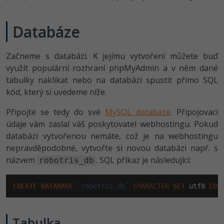
Windows
Fórum
Databáze
Linux
Začneme s databázi. K jejímu vytvoření můžete buď
Sítě
využít populární rozhraní phpMyAdmin a v něm dané
tabulky naklikat nebo na databázi spustit přímo SQL
Kybernetická bezpečnost
kód, který si uvedeme níže.
Připojte se tedy do své
MySQL databáze
. Připojovací
Elektronický podpis
údaje vám zaslal váš poskytovatel webhostingu. Pokud
databázi vytvořenou nemáte, což je na webhostingu
Fórum
nepravděpodobné, vytvořte si novou databázi např. s
názvem
. SQL příkaz je následující:
robotris_db
CREATE
DATABASE
`robotris_db`
CHARACTER
SET
 utf8 
COL
Tabulka