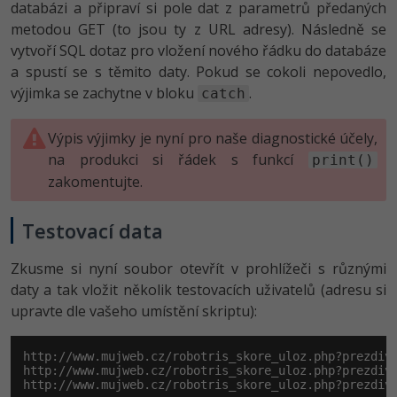
databázi a připraví si pole dat z parametrů předaných
metodou GET (to jsou ty z URL adresy). Následně se
vytvoří SQL dotaz pro vložení nového řádku do databáze
a spustí se s těmito daty. Pokud se cokoli nepovedlo,
výjimka se zachytne v bloku
.
catch
Výpis výjimky je nyní pro naše diagnostické účely,
na produkci si řádek s funkcí
print()
zakomentujte.
Testovací data
Zkusme si nyní soubor otevřít v prohlížeči s různými
daty a tak vložit několik testovacích uživatelů (adresu si
upravte dle vašeho umístění skriptu):
http://www.mujweb.cz/robotris_skore_uloz.php?prezdivk
http://www.mujweb.cz/robotris_skore_uloz.php?prezdivk
http://www.mujweb.cz/robotris_skore_uloz.php?prezdiv