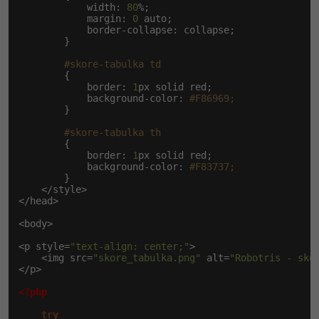
            width: 
80
%;

            margin: 
0
 auto;

            border-collapse: collapse;

        }

#skore-tabulka td
        {

            border: 
1
px solid red;

            background-color: 
#F86969;
        }

#skore-tabulka th
        {

            border: 
1
px solid red;

            background-color: 
#F83737;
        }

    </style>

</head>

<body>

<p style=
"text-align: center;"
>

    <img src=
"skore_tabulka.png"
 alt=
"Robotris - skó
</p>

<?php
try