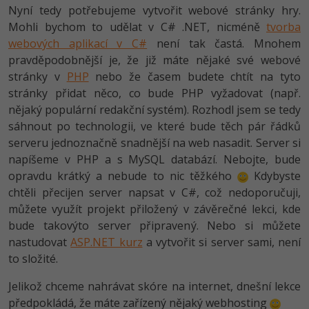
-30%
Kariéra
-80%
Nyní tedy potřebujeme vytvořit webové stránky hry.
Marketing
Adobe Illustrator
Mohli bychom to udělat v C# .NET, nicméně
tvorba
Pro firmy
-30%
webových aplikací v C#
není tak častá. Mnohem
WordPress
Adobe Lightroom
pravděpodobnější je, že již máte nějaké své webové
-30%
-15%
stránky v
PHP
nebo že časem budete chtít na tyto
SEO
Adobe XD
stránky přidat něco, co bude PHP vyžadovat (např.
-25%
nějaký populární redakční systém). Rozhodl jsem se tedy
UX
Adobe InDesign
sáhnout po technologii, ve které bude těch pár řádků
serveru jednoznačně snadnější na web nasadit. Server si
Business
Adobe After Effects
napíšeme v PHP a s MySQL databází. Nebojte, bude
-25%
-80%
Kryptoměny
opravdu krátký a nebude to nic těžkého
Kdybyste
Blender
chtěli přecijen server napsat v C#, což nedoporučuji,
-30%
Copywriting
můžete využít projekt přiložený v závěrečné lekci, kde
Inkscape
bude takovýto server připravený. Nebo si můžete
-80%
-80%
MS Office
nastudovat
ASP.NET kurz
a vytvořit si server sami, není
Fotografování
to složité.
Google Dokumenty
Video
Jelikož chceme nahrávat skóre na internet, dnešní lekce
předpokládá, že máte zařízený nějaký webhosting
Time management
Ostatní