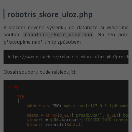
robotris_skore_u­loz.php
K vložení nového výsledku do databáze si vytvoříme
soubor
. Na ten poté
robotris_skore_uloz.php
přistoupíme např. tímto způsobem:
https://www.mujweb.cz/robotris_skore_uloz.php?prezdv
Obsah souboru bude následující:
<?php
try
    {

$dbh
 = 
new
 PDO(
'mysql:host=127.0.0.1;dbname=
$data
 = 
array
(
$_GET
[
'prezdivka'
], 
$_GET
[
'bod
$insert
 = 
$dbh
->prepare(
"INSERT INTO robotri
$insert
->execute(
$data
);
