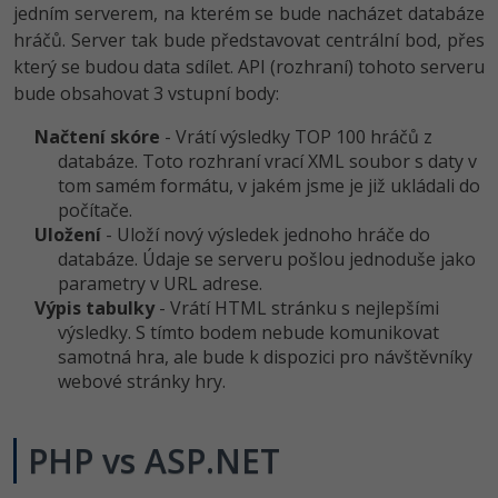
jedním serverem, na kterém se bude nacházet databáze
-41%
hráčů. Server tak bude představovat centrální bod, přes
Copywriter
Algoritmy
který se budou data sdílet. API (rozhraní) tohoto serveru
-10%
bude obsahovat 3 vstupní body:
WordPress specialista
Umělá inteligence (AI)
Načtení skóre
- Vrátí výsledky TOP 100 hráčů z
SEO specialista
Pro děti
databáze. Toto rozhraní vrací XML soubor s daty v
tom samém formátu, v jakém jsme je již ukládali do
Více
počítače.
Uložení
- Uloží nový výsledek jednoho hráče do
Fórum
databáze. Údaje se serveru pošlou jednoduše jako
parametry v URL adrese.
Výpis tabulky
- Vrátí HTML stránku s nejlepšími
Kurzy e-commerce
výsledky. S tímto bodem nebude komunikovat
samotná hra, ale bude k dispozici pro návštěvníky
Testování softwaru
Kurzy designu
webové stránky hry.
-80%
Datová analýza
HTML/CSS
Příběhy absolventů
PHP vs ASP.NET
-80%
Digitální gramotnost
Blog
Photoshop