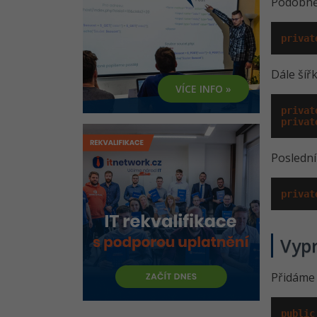
Podobně 
Hra tetris v MonoGame: Webový
klient
privat
Dále šíř
VÍCE INFO »
privat
privat
Poslední
privat
Vypr
Přidáme 
public