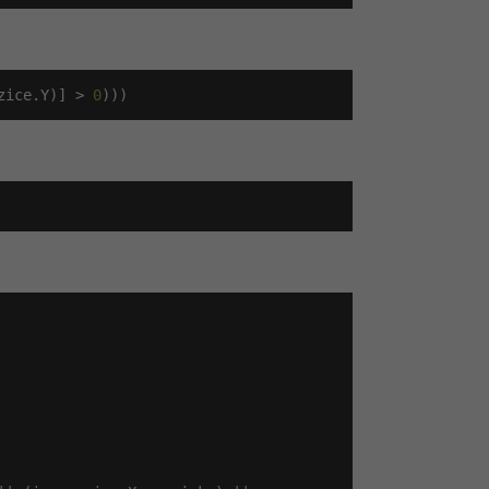
zice.Y)] > 
0
)))