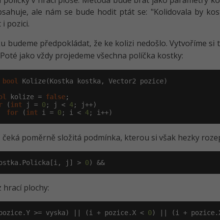
 políčky v hrací ploše. Metoda bude brát jako parametry kos
bsahuje, ale nám se bude hodit ptát se: "Kolidovala by kos
i pozici.
u budeme předpokládat, že ke kolizi nedošlo. Vytvoříme s
. Poté jako vždy projedeme všechna políčka kostky:
bool
 Kolize(Kostka kostka, Vector2 pozice)

ol
 kolize = 
false
;

r
 (
int
 j = 
0
; j < 
4
; j++)

for
 (
int
 i = 
0
; i < 
4
; i++)
 čeká poměrně složitá podmínka, kterou si však hezky rozep
ostka.Policka[i, j] > 
0
) &&
z hrací plochy:
pozice.Y >= vyska) || (i + pozice.X < 
0
) || (i + pozice.