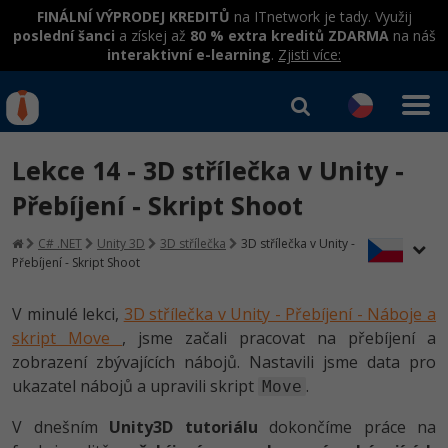
FINÁLNÍ VÝPRODEJ KREDITŮ
na ITnetwork je tady. Využij
poslední šanci
a získej až
80 % extra kreditů ZDARMA
na náš
interaktivní e-learning
.
Zjisti více:
IT kurzy
Od
0 Kč
Lekce 14 - 3D střílečka v Unity -
Přihlásit se
|
Registrovat
IT e-learning
Rekvalifikace a kurzy
Přebíjení - Skript Shoot
hrazené úřadem práce
Kurzy IT profesí
C# .NET
Unity 3D
3D střílečka
3D střílečka v Unity -
Workshopy zdarma
Přebíjení - Skript Shoot
Junior programátor
Kurzy programování
Umělá inteligence v praxi
Školení
V minulé lekci,
3D střílečka v Unity - Přebíjení - Náboje a
Programátor WWW aplikací
Jak začít?
skript Move
, jsme začali pracovat na přebíjení a
Datová analýza v praxi
Základy programování
Školení dle technologií
zobrazení zbývajících nábojů. Nastavili jsme data pro
-80%
Senior programátor
Java
ukazatel nábojů a upravili skript
.
Move
Objektové programování - OOP
C# .NET
-80%
Front-end developer
C#.NET
V dnešním
Unity3D tutoriálu
dokončíme práce na
Umělá inteligence
Java