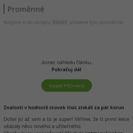
Proměnné
-41%
Copywriter
Algoritmy
Nejprve si do skriptu
přidáme tyto proměnné:
Shoot
-10%
WordPress specialista
Umělá inteligence (AI)
SEO specialista
Pro děti
Více
...konec náhledu článku...
Fórum
Pokračuj dál
Kurzy e-commerce
Koupit PRO verzi
Testování softwaru
Kurzy designu
Znalosti v hodnotě stovek tisíc získáš za pár korun
-80%
Datová analýza
HTML/CSS
Příběhy absolventů
Došel jsi až sem a to je super! Věříme, že ti první lekce
-80%
Digitální gramotnost
Blog
Photoshop
ukázaly něco nového a užitečného.