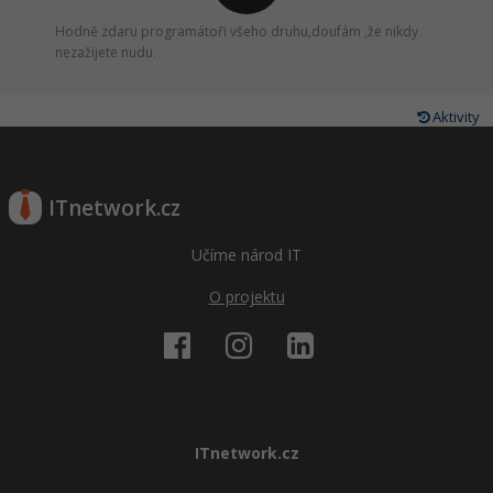
Hodně zdaru programátoři všeho druhu,doufám ,že nikdy
nezažijete nudu.
Aktivity
ITnetwork.cz
Učíme národ IT
O projektu
ITnetwork.cz