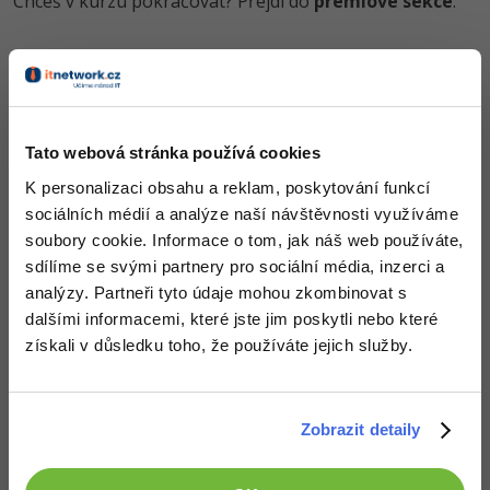
Chceš v kurzu pokračovat? Přejdi do
prémiové sekce
.
-30%
Kariéra
-80%
Marketing
Adobe Illustrator
Pro firmy
-30%
WordPress
Obsah článku spadá pod licenci
Premium
, koupí článku souhlasíš
Adobe Lightroom
se
smluvními podmínkami
.
-30%
-15%
SEO
Adobe XD
Tato webová stránka používá cookies
-25%
UX
Adobe InDesign
Co od nás v dalších lekcích dostaneš?
K personalizaci obsahu a reklam, poskytování funkcí
sociálních médií a analýze naší návštěvnosti využíváme
Přístup k jednotlivým lekcím dle způsobu pořízení.
Business
Adobe After Effects
soubory cookie. Informace o tom, jak náš web používáte,
Kvalitní znalosti
v oblasti IT.
-25%
sdílíme se svými partnery pro sociální média, inzerci a
Dovednosti, které ti pomohou získat vysněnou a
-80%
Kryptoměny
Blender
dobře placenou práci
.
analýzy. Partneři tyto údaje mohou zkombinovat s
-30%
dalšími informacemi, které jste jim poskytli nebo které
Copywriting
Inkscape
získali v důsledku toho, že používáte jejich služby.
-80%
-80%
MS Office
Fotografování
Popis článku
Google Dokumenty
Zobrazit detaily
Video
Požadovaný článek má následující obsah:
Time management
Ostatní