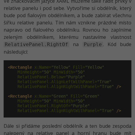
Ve značkovacím jazyce XAML můžeme také řadit prvky v
relative panelu i pod sebe. Vytvoříme si obdélník, který
Windows
Fórum
bude pod fialovým obdélníkem, a bude zabírat všechnu
šířku relative panelu. Tím nám vznikne prázdné místo
Linux
napravo od fialového obdélníku. Rovnou ho zaplníme
zeleným obdélníkem, kterému nastavíme vlastnost
Sítě
na
. Kód bude
RelativePanel.RightOf
Purple
následující:
Kybernetická bezpečnost
<Rectangle
 x:Name=
"Yellow"
 Fill=
"Yellow"
Elektronický podpis
    MinHeight=
"50"
 MinWidth=
"50"
    RelativePanel.Below=
"Purple"
    RelativePanel.AlignLeftWithPanel=
"True"
Fórum
    RelativePanel.AlignRightWithPanel=
"True"
/>
<Rectangle
 x:Name=
"Green"
 Fill=
"Green"
    MinHeight=
"50"
 MinWidth=
"50"
    RelativePanel.RightOf=
"Purple"
    RelativePanel.AlignRightWithPanel=
"True"
/>
Dále si přidáme poslední obdélník a ten bude zespoda
nalepený na relative panel a horní hranu bude mít