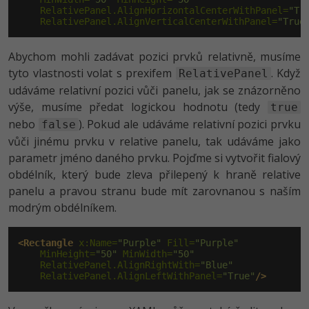
-30%
Kariéra
-80%
    RelativePanel.AlignHorizontalCenterWithPanel=
"Tr
Marketing
Adobe Illustrator
    RelativePanel.AlignVerticalCenterWithPanel=
"True
Pro firmy
-30%
WordPress
Adobe Lightroom
Abychom mohli zadávat pozici prvků relativně, musíme
-30%
tyto vlastnosti volat s prexifem
. Když
RelativePanel
-15%
SEO
Adobe XD
udáváme relativní pozici vůči panelu, jak se znázorněno
výše, musíme předat logickou hodnotu (tedy
-25%
true
UX
Adobe InDesign
nebo
). Pokud ale udáváme relativní pozici prvku
false
vůči jinému prvku v relative panelu, tak udáváme jako
Business
Adobe After Effects
parametr jméno daného prvku. Pojďme si vytvořit fialový
-25%
-80%
obdélník, který bude zleva přilepený k hraně relative
Kryptoměny
Blender
panelu a pravou stranu bude mít zarovnanou s naším
-30%
modrým obdélníkem.
Copywriting
Inkscape
-80%
-80%
MS Office
Fotografování
<Rectangle
 x:Name=
"Purple"
 Fill=
"Purple"
    MinHeight=
"50"
 MinWidth=
"50"
    RelativePanel.AlignRightWith=
"Blue"
Google Dokumenty
Video
    RelativePanel.AlignLeftWithPanel=
"True"
/>
Time management
Ostatní