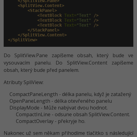
</SplitView.Pane>
<SplitView.Content>
<StackPanel>
<TextBlock
 Text=
"Text"
/>
<TextBlock
 Text=
"Text"
/>
<TextBlock
 Text=
"Text"
/>
</StackPanel>
</SplitView.Content>
</SplitView>
Do SplitView.Pane zapíšeme obsah, který bude ve
vysouvacím panelu. Do SplitView.Content zapíšeme
obsah, který bude před panelem.
Atributy SpliView:
CompactPaneLength - délka panelu, když je zatažený
OpenPaneLength - délka otevřeného panelu
DisplayMode - Může nabývat dvou hodnot.
CompactInLine - odsune obsah SplitView.Content.
CompactOverlay - překryje ho.
Nakonec už sem někam přihodíme tlačítko s následující