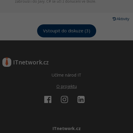
zabrousí i do Javy. C# se učí z donucení ve škole.
Aktivity
Vstoupit do diskuze (3)
ITnetwork.cz
Učíme národ IT
O projektu
ITnetwork.cz