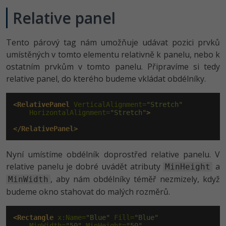
Relative panel
-41%
Copywriter
Algoritmy
-10%
Tento párový tag nám umožňuje udávat pozici prvků
WordPress specialista
Umělá inteligence (AI)
umístěných v tomto elementu relativně k panelu, nebo k
SEO specialista
ostatním prvkům v tomto panelu. Připravíme si tedy
Pro děti
relative panel, do kterého budeme vkládat obdélníky.
Více
<RelativePanel
 VerticalAlignment=
"Stretch"
    HorizontalAlignment=
"Stretch"
>
Fórum
</RelativePanel>
Kurzy e-commerce
Nyní umístíme obdélník doprostřed relative panelu. V
Testování softwaru
relative panelu je dobré uvádět atributy
a
MinHeight
Kurzy designu
, aby nám obdélníky téměř nezmizely, když
MinWidth
-80%
Datová analýza
HTML/CSS
budeme okno stahovat do malých rozměrů.
Příběhy absolventů
-80%
Digitální gramotnost
Blog
Photoshop
<Rectangle
 x:Name=
"Blue"
 Fill=
"Blue"
    MinWidth=
"50"
 MinHeight=
"50"