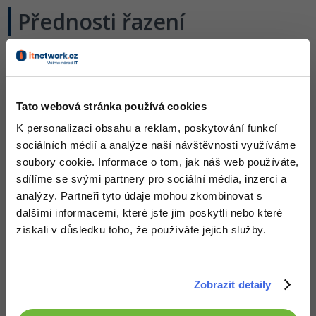
Přednosti řazení
1. S panelem
AlignTopWithPanel
Tato webová stránka používá cookies
AlignLeftWithPanel
K personalizaci obsahu a reklam, poskytování funkcí
atd...
sociálních médií a analýze naší návštěvnosti využíváme
soubory cookie. Informace o tom, jak náš web používáte,
2. Vůči jiným prvkům
sdílíme se svými partnery pro sociální média, inzerci a
analýzy. Partneři tyto údaje mohou zkombinovat s
AlignTopWith
dalšími informacemi, které jste jim poskytli nebo které
AlignLeftWith
získali v důsledku toho, že používáte jejich služby.
atd...
3. "Sourozenecná" pozice
Zobrazit detaily
LeftOf