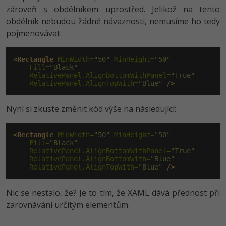
zároveň s obdélníkem uprostřed. Jelikož na tento
obdélník nebudou žádné návaznosti, nemusíme ho tedy
pojmenovávat.
<Rectangle
 MinWidth=
"50"
 MinHeight=
"50"
    Fill=
"Black"
    RelativePanel.AlignBottomWithPanel=
"True"
    RelativePanel.AlignTopWith=
"Blue"
/>
Nyní si zkuste změnit kód výše na následující:
<Rectangle
 MinWidth=
"50"
 MinHeight=
"50"
    Fill=
"Black"
    RelativePanel.AlignBottomWithPanel=
"True"
    RelativePanel.AlignBottomWith=
"Blue"
    RelativePanel.AlignTopWith=
"Blue"
/>
Nic se nestalo, že? Je to tím, že XAML dává přednost při
zarovnávání určitým elementům.