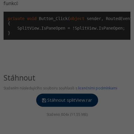
funkcí:
private
void
 Button_Click(
object
 sender, RoutedEventA
{

    SplitView.IsPaneOpen = !SplitView.IsPaneOpen;

}
Stáhnout
Stažením následujícího souboru souhlasíš s
licenčními podmínkami
Stáhnout splitView.rar
Staženo 804x (11.55 MB)