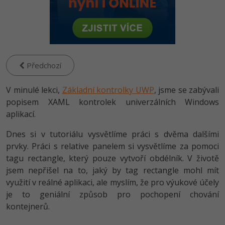
-80%
Vývojář mobilních aplikací
Python
HTML5, CSS3, Bootstrap, SEO
PHP
-80%
Specialista na AI a bigdata
JavaScript
SQL a databáze
JavaScript
-80%
C# Game developer
PHP
Testování a verzování
Předchozí
Python
-80%
Webdesigner
C++
V minulé lekci,
UML a návrhové vzory
Základní kontrolky UWP
, jsme se zabývali
HTML / CSS
-80%
popisem XAML kontrolek univerzálních Windows
Tester
Swift
React
aplikací.
UML a návrhové vzory
-80%
Systémový administrátor
Kotlin
Dnes si v tutoriálu vysvětlíme práci s dvěma dalšími
Spring
MySQL/MariaDB
prvky. Práci s relative panelem si vysvětlíme za pomoci
-80%
Grafik / UX/UI návrhář
C
tagu rectangle, který pouze vytvoří obdélník. V životě
ASP.NET MVC
MS-SQL
jsem nepřišel na to, jaký by tag rectangle mohl mít
3D grafik
VB.NET
využití v reálné aplikaci, ale myslím, že pro výukové účely
Django
SQLite
je to geniální způsob pro pochopení chování
Projektový manažer
SQL
kontejnerů.
Best practices
-80%
Databázový analytik
Návrh SW