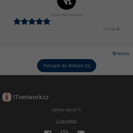
Uživatelské hodnocení:
1 hlasů
...
Aktivity
Vstoupit do diskuze (0)
ITnetwork.cz
Učíme národ IT
O projektu