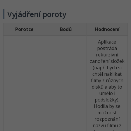
Windows
Vyjádření poroty
Fórum
Linux
Porotce
Bodů
Hodnocení
Sítě
Aplikace
postrádá
Kybernetická bezpečnost
rekurzivní
zanoření složek
Elektronický podpis
(např. bych si
chtěl naklikat
filmy z různých
Fórum
disků a aby to
umělo i
podsložky).
Hodila by se
možnost
rozpoznání
názvu filmu z