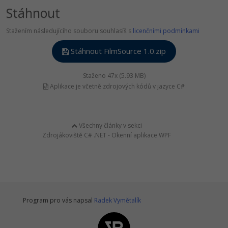
Stáhnout
Stažením následujícího souboru souhlasíš s
licenčními podmínkami
Stáhnout FilmSource 1.0.zip
Staženo 47x (5.93 MB)
Aplikace je včetně zdrojových kódů v jazyce C#
Všechny články v sekci
Zdrojákoviště C# .NET - Okenní aplikace WPF
Program pro vás napsal
Radek Vymětalík