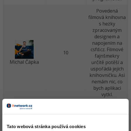
Povedená
filmová knihovna
s hezky
zpracovaným
designem a
napojením na
csfd.cz. Filmové
10
fajnšmekry
Michal Čápka
určitě potěší a
uspořádá jejich
knihovničku. Asi
nemám nic, co
bych aplikaci
vytkl.
Hezký nástroj k
uspořádání
soukromé
filmotéky, který
Tato webová stránka používá cookies