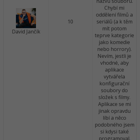
názvu souboru.
Chybí mi
oddělení filmů a
10
seriálů (a k těm
mít potom
David Jančík
teprve kategorie
jako komedie
nebo horrory).
Nevím, jestli je
vhodné, aby
aplikace
vytvářela
konfigurační
soubory do
složek s filmy.
Aplikace se mi
jinak opravdu
líbí a něco
podobného jsem
si kdysi také
programoval.