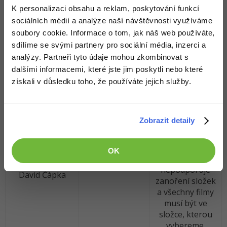
nad ní umožní
K personalizaci obsahu a reklam, poskytování funkcí
přehled
sociálních médií a analýze naší návštěvnosti využíváme
jednoduše
soubory cookie. Informace o tom, jak náš web používáte,
pomocí různých
sdílíme se svými partnery pro sociální média, inzerci a
řazení a
analýzy. Partneři tyto údaje mohou zkombinovat s
zobrazování
plakátku k
dalšími informacemi, které jste jim poskytli nebo které
filmům. Ty se
získali v důsledku toho, že používáte jejich služby.
dokonce
automaticky
stahují z
Zobrazit detaily
internetu a také
samy ořezávají.
Zamrzí asi jen,
OK
9
že aplikace
nepodporuje
David Čápka
zanoření složek
a všechny filmy
musí být ve
složce, kterou
vybereme.