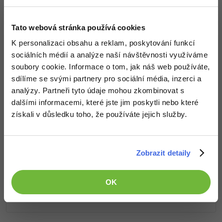
-30%
Kariéra
-80%
Co od nás v dalších lekcích dostaneš?
Marketing
Adobe Illustrator
Pro firmy
Přístup k jednotlivým lekcím dle způsobu pořízení.
Tato webová stránka používá cookies
-30%
WordPress
Adobe Lightroom
Kvalitní znalosti
v oblasti IT.
K personalizaci obsahu a reklam, poskytování funkcí
Dovednosti, které ti pomohou získat vysněnou a
-30%
-15%
sociálních médií a analýze naší návštěvnosti využíváme
SEO
Adobe XD
dobře placenou práci
.
soubory cookie. Informace o tom, jak náš web používáte,
-25%
UX
sdílíme se svými partnery pro sociální média, inzerci a
Adobe InDesign
analýzy. Partneři tyto údaje mohou zkombinovat s
Business
dalšími informacemi, které jste jim poskytli nebo které
Adobe After Effects
Popis článku
získali v důsledku toho, že používáte jejich služby.
-25%
-80%
Kryptoměny
Blender
Požadovaný článek má následující obsah:
-30%
Copywriting
Inkscape
Zobrazit detaily
Řešené úlohy v C# .NET Xamarin s architekturou
-80%
-80%
MS Office
MVVM a Shell navigací. Úlohy jsou řazené dle
Fotografování
OK
obtížnosti s řešením ke stažení.
Google Dokumenty
Video
Time management
Ostatní