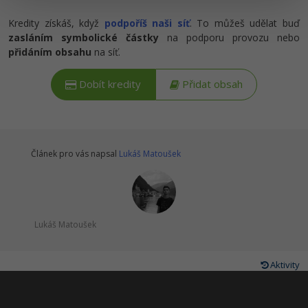
Kredity získáš, když
podpoříš naši síť
. To můžeš udělat buď
Windows
Fórum
zasláním symbolické částky
na podporu provozu nebo
přidáním obsahu
na síť.
Linux
Dobít kredity
Přidat obsah
Sítě
Kybernetická bezpečnost
Článek pro vás napsal
Lukáš Matoušek
Elektronický podpis
Fórum
Lukáš Matoušek
Aktivity