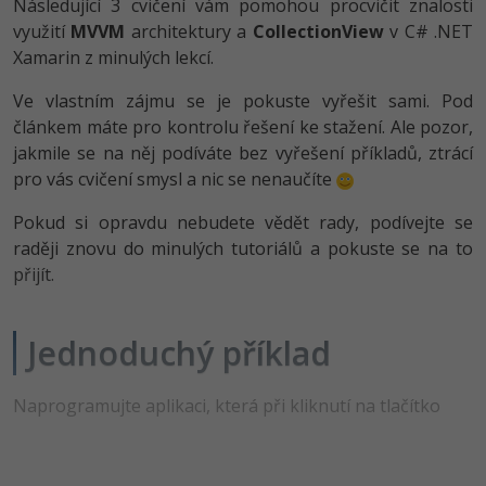
Následující 3 cvičení vám pomohou procvičit znalosti
-80%
Vývojář mobilních aplikací
Python
využití
MVVM
architektury a
CollectionView
v C# .NET
HTML5, CSS3, Bootstrap, SEO
PHP
Xamarin z minulých lekcí.
-80%
Specialista na AI a bigdata
JavaScript
SQL a databáze
JavaScript
Ve vlastním zájmu se je pokuste vyřešit sami. Pod
-80%
C# Game developer
PHP
článkem máte pro kontrolu řešení ke stažení. Ale pozor,
Testování a verzování
Python
jakmile se na něj podíváte bez vyřešení příkladů, ztrácí
-80%
Webdesigner
C++
pro vás cvičení smysl a nic se nenaučíte
UML a návrhové vzory
HTML / CSS
-80%
Tester
Pokud si opravdu nebudete vědět rady, podívejte se
Swift
React
raději znovu do minulých tutoriálů a pokuste se na to
UML a návrhové vzory
-80%
Systémový administrátor
přijít.
Kotlin
Spring
MySQL/MariaDB
-80%
Grafik / UX/UI návrhář
C
Jednoduchý příklad
ASP.NET MVC
MS-SQL
3D grafik
VB.NET
Django
SQLite
Naprogramujte aplikaci, která při kliknutí na tlačítko
Projektový manažer
SQL
Best practices
-80%
Databázový analytik
Návrh SW