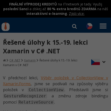
FINÁLNÍ VÝPRODEJ KREDITŮ
na ITnetwork je tady. Využij
poslední šanci
a získej až
80 % extra kreditů ZDARMA
na náš
interaktivní e-learning
.
Zjisti více:
IT kurzy
Od
0 Kč
Řešené úlohy k 15.-19. lekci
Přihlásit se
|
Registrovat
IT e-learning
Rekvalifikace a kurzy
Xamarin v C# .NET
hrazené úřadem práce
Kurzy IT profesí
C# .NET
Xamarin
Řešené úlohy k 15.-19. lekci
Workshopy zdarma
Xamarin v C# .NET
Junior programátor
Kurzy programování
Umělá inteligence v praxi
Školení
V předchozí lekci,
Výběr položek v CollectionView v
Programátor WWW aplikací
Jak začít?
Xamarin.Forms
, jsme se podívali na způsoby výběru
Datová analýza v praxi
Základy programování
Školení dle technologií
položek v
. Představili jsme si
CollectionView
-80%
Senior programátor
Java
a změnu zdroje bindingu
GestureRecognizer
Objektové programování - OOP
C# .NET
-80%
pomocí
.
RelativeSource
Front-end developer
C#.NET
Umělá inteligence
Java