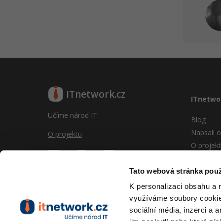
ITnetwork.cz
ITnetwo
Učíme národ IT
Blog
Napsali o
O projektu
O projek
Reklama
Vývoj sy
Tato webová stránka použ
Provozní
K personalizaci obsahu a 
RSS
využíváme soubory cookie.
Kontakt
sociální média, inzerci a 