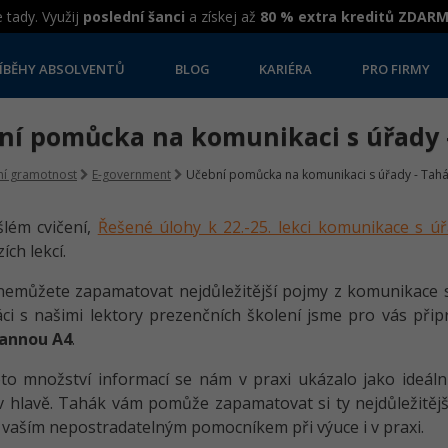
 tady. Využij
poslední šanci
a získej až
80 % extra kreditů ZDAR
ÍBĚHY ABSOLVENTŮ
BLOG
KARIÉRA
PRO FIRMY
ní pomůcka na komunikaci s úřady 
lní gramotnost
E-government
Učební pomůcka na komunikaci s úřady - Tah
šlém cvičení,
Řešené úlohy k 22.-25. lekci komunikace s ú
ích lekcí.
 nemůžete zapamatovat nejdůležitější pojmy z komunikace s 
ci s našimi lektory prezenčních školení jsme pro vás přip
annou A4
.
to množství informací se nám v praxi ukázalo jako ideál
 hlavě. Tahák vám pomůže zapamatovat si ty nejdůležitěj
 vaším nepostradatelným pomocníkem při výuce i v praxi.