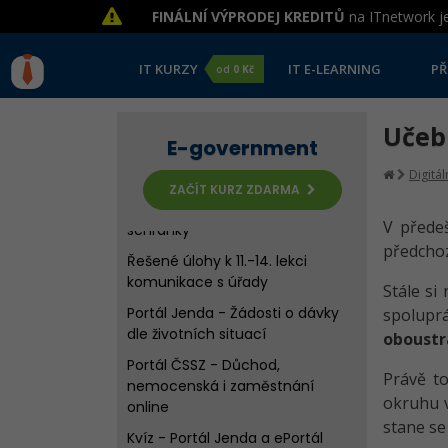
komunikace s úřady
FINÁLNÍ VÝPRODEJ KREDITŮ
na ITnetwork je
Datová schránka - Základní
pojmy
IT KURZY
IT E-LEARNING
PŘ
od
0 Kč
Datová schránka v praxi
Portál občana
Učeb
E-government
Portál občana - Služby portálu v
Digitá
praxi
ZAČÍT KURZ ZDARMA
Kvíz - Portál občana a datové
V přede
schránky
předchoz
Řešené úlohy k 11.-14. lekci
komunikace s úřady
Stále si
Portál Jenda - Žádosti o dávky
spoluprá
dle životních situací
oboustr
Portál ČSSZ - Důchod,
Právě to
nemocenská i zaměstnání
okruhu v
online
stane se
Kvíz - Portál Jenda a ePortál