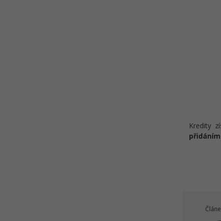
Kredity z
přidáním
Článe