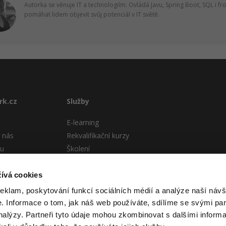
Autorka se věnuje IT a technologiím. Ovládá Javu, Spring Boot, SQL i fr
pomáhat lidem objevit svůj potenciál v IT světě.
rk.cz
Služby
E-learning
 nás
Rekvalifikační kurzy
tu
Školení
Pro firmy
stému
ívá cookies
 podmínky
reklam, poskytování funkcí sociálních médií a analýze naší návš
 Informace o tom, jak náš web používáte, sdílíme se svými par
analýzy. Partneři tyto údaje mohou zkombinovat s dalšími informa