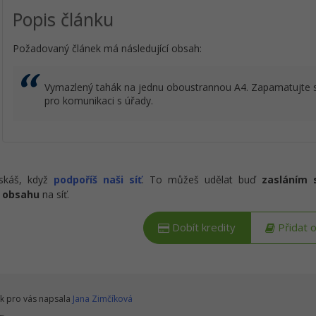
Popis článku
Požadovaný článek má následující obsah:
Vymazlený tahák na jednu oboustrannou A4. Zapamatujte si
pro komunikaci s úřady.
ískáš, když
podpoříš naši síť
. To můžeš udělat buď
zasláním 
 obsahu
na síť.
Dobít kredity
Přidat 
k pro vás napsala
Jana Zimčíková