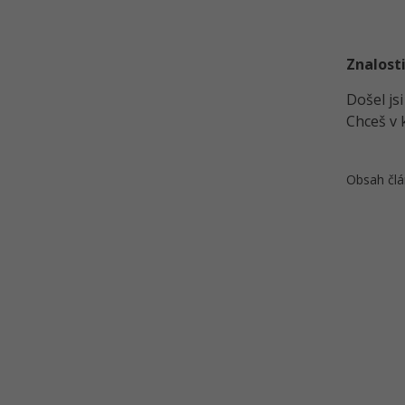
Czech POINT
Kvíz - Veřejné rejstříky a Czech
POINT
Znalosti
Elektronický podpis v praxi
Došel js
Typy elektronických podpisů
Chceš v 
eObčanka
Kvíz - Elektronický podpis a
Obsah člá
eObčanka
Řešené úlohy k 22.-25. lekci
komunikace s úřady
Učební pomůcka na komunikaci
s úřady - Tahák
Kvíz - Komunikace s úřady