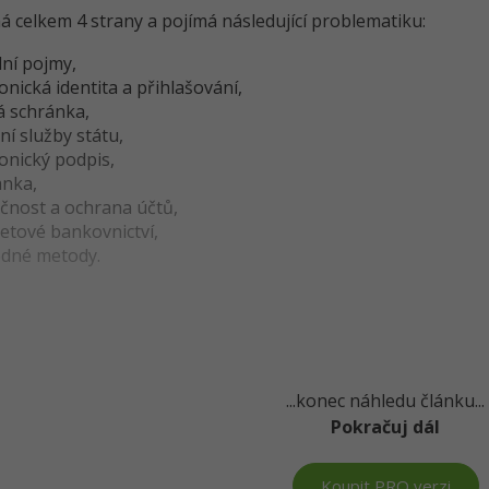
 celkem 4 strany a pojímá následující problematiku:
dní pojmy,
onická identita a přihlašování,
á schránka,
lní služby státu,
onický podpis,
nka,
čnost a ochrana účtů,
netové bankovnictví,
dné metody.
...konec náhledu článku...
Pokračuj dál
Koupit PRO verzi