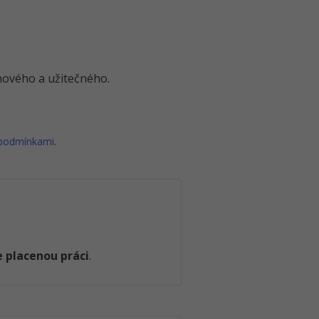
o nového a užitečného.
 podmínkami
.
 placenou práci
.