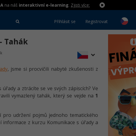
MA
na náš
interaktivní e-learning
.
Zjisti více:
Přihlásit se
Registrovat
- Tahák
ák
řady
, jsme si procvičili nabyté zkušenosti z
úřady a ztrácíte se ve svých zápiscích? Ve
ravili vymazlený tahák, který se vejde na
1
ní pro udržení pojmů jednoho tematického
ší informace z kurzu Komunikace s úřady a