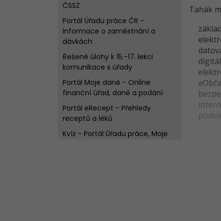
ČSSZ
Tahák má
Portál Úřadu práce ČR -
zákla
Informace o zaměstnání a
elektr
dávkách
datov
Řešené úlohy k 15.-17. lekci
digitá
komunikace s úřady
elektr
Portál Moje daně - Online
eObča
finanční úřad, daně a podání
bezpe
inter
Portál eRecept - Přehledy
podvo
receptů a léků
Kvíz - Portál Úřadu práce, Moje
daně a eRecept
Veřejné rejstříky - Informace o
nemovitostech či firmách
Rozcestník online služeb státu
Řešené úlohy k 18.-21. lekci
komunikace s úřady