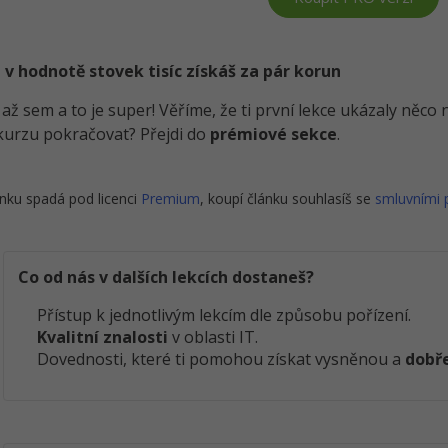
 v hodnotě stovek tisíc získáš za pár korun
i až sem a to je super! Věříme, že ti první lekce ukázaly něc
kurzu pokračovat? Přejdi do
prémiové sekce
.
nku spadá pod licenci
Premium
, koupí článku souhlasíš se
smluvními
Co od nás v dalších lekcích dostaneš?
Přístup k jednotlivým lekcím dle způsobu pořízení.
Kvalitní znalosti
v oblasti IT.
Dovednosti, které ti pomohou získat vysněnou a
dobře