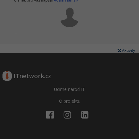
Článek pro vás napsal
Adam Hamšík
.
Aktivity
ITnetwork.cz
Učíme národ IT
O projektu