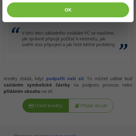
Popis článku
OK
Ostatní
Požadovaný článek má následující obsah:
Fórum
V této lekci základního ovládání PC se naučíme,
jak správně připojit počítač k internetu, jak
ověřit stav připojení a jak řešit běžné problémy.
Kredity získáš, když
podpoříš naši síť
. To můžeš udělat buď
zasláním symbolické částky
na podporu provozu nebo
přidáním obsahu
na síť.
Dobít kredity
Přidat obsah