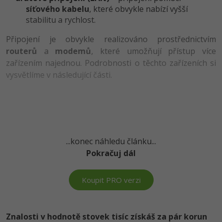
síťového kabelu
, které obvykle nabízí vyšší
-41%
Copywriter
stabilitu a rychlost.
Algoritmy
Time management
Připojení je obvykle realizováno prostřednictvím
-10%
WordPress specialista
Umělá inteligence (AI)
Windows
routerů
a
modemů
, které umožňují přístup více
zařízením najednou. Podrobnosti o těchto zařízeních si
SEO specialista
Pro děti
Linux
vysvětlíme v následující části.
Více
Sítě
Fórum
Kybernetická bezpečnost
Elektronický podpis
...konec náhledu článku...
Pokračuj dál
Fórum
Koupit PRO verzi
Kurzy designu
-80%
HTML/CSS
Příběhy absolventů
Znalosti v hodnotě stovek tisíc získáš za pár korun