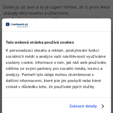
-80%
Blog
Photoshop
Došel jsi až sem a to je super! Věříme, že ti první lekce
ukázaly něco nového a užitečného.
Kariéra
-80%
Adobe Illustrator
Chceš v kurzu pokračovat? Přejdi do
prémiové sekce
.
Pro firmy
-30%
Adobe Lightroom
Obsah článku spadá pod licenci
Premium
, koupí článku souhlasíš
-15%
se
smluvními podmínkami
.
Adobe XD
Tato webová stránka používá cookies
K personalizaci obsahu a reklam, poskytování funkcí
-25%
Adobe InDesign
sociálních médií a analýze naší návštěvnosti využíváme
Co od nás v dalších lekcích dostaneš?
soubory cookie. Informace o tom, jak náš web používáte,
Adobe After Effects
sdílíme se svými partnery pro sociální média, inzerci a
Přístup k jednotlivým lekcím dle způsobu pořízení.
-80%
analýzy. Partneři tyto údaje mohou zkombinovat s
Kvalitní znalosti
v oblasti IT.
Blender
dalšími informacemi, které jste jim poskytli nebo které
Dovednosti, které ti pomohou získat vysněnou a
dobře placenou práci
.
získali v důsledku toho, že používáte jejich služby.
Inkscape
-80%
Fotografování
Zobrazit detaily
Video