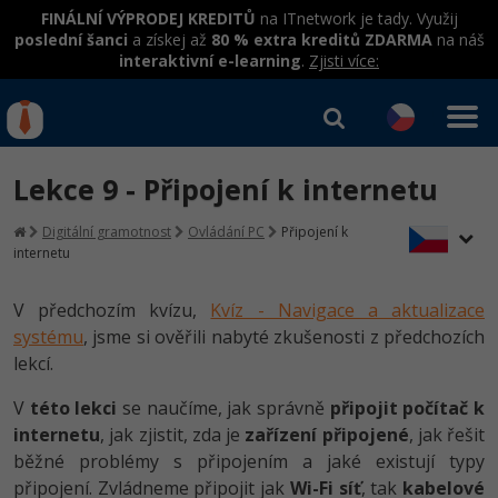
FINÁLNÍ VÝPRODEJ KREDITŮ
na ITnetwork je tady. Využij
poslední šanci
a získej až
80 % extra kreditů ZDARMA
na náš
interaktivní e-learning
.
Zjisti více:
IT kurzy
Od
0 Kč
Lekce 9 - Připojení k internetu
Přihlásit se
|
Registrovat
IT e-learning
Rekvalifikace a kurzy
Digitální gramotnost
Ovládání PC
Připojení k
hrazené úřadem práce
internetu
Kurzy IT profesí
Workshopy zdarma
Junior programátor
V předchozím kvízu,
Kvíz - Navigace a aktualizace
Kurzy programování
Umělá inteligence v praxi
systému
, jsme si ověřili nabyté zkušenosti z předchozích
Školení
Programátor WWW aplikací
Jak začít?
lekcí.
Kurzy e-commerce
Datová analýza v praxi
Základy programování
Školení dle technologií
-80%
V
této lekci
se naučíme, jak správně
připojit počítač k
Senior programátor
Java
Testování softwaru
internetu
, jak zjistit, zda je
zařízení připojené
, jak řešit
Objektové programování - OOP
C# .NET
-80%
běžné problémy s připojením a jaké existují typy
Front-end developer
C#.NET
Datová analýza
připojení. Zvládneme připojit jak
Umělá inteligence
Wi-Fi síť
, tak
kabelové
Java