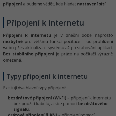
-80%
připojení
a budeme vědět, kde hledat
Vývojář mobilních aplikací
nastavení sítí
.
Python
Digitální gramotnost
HTML5, CSS3, Bootstrap, SEO
PHP
-80%
-30%
Specialista na AI a bigdata
JavaScript
Marketing
Připojení k internetu
SQL a databáze
JavaScript
-80%
C# Game developer
PHP
WordPress
Testování a verzování
Připojení k internetu
Python
je v dnešní době naprosto
-80%
-30%
Webdesigner
nezbytné
pro většinu funkcí počítače – od prohlížení
C++
SEO
UML a návrhové vzory
HTML / CSS
webu přes aktualizace systému až po stahování aplikací.
-80%
Tester
Swift
Bez stabilního připojení
je práce na počítači výrazně
UX
React
UML a návrhové vzory
omezená.
-80%
Systémový administrátor
Kotlin
Business
Spring
MySQL/MariaDB
Typy připojení k internetu
-80%
-25%
Grafik / UX/UI návrhář
C
Kryptoměny
ASP.NET MVC
MS-SQL
Existují dva hlavní typy připojení:
-30%
3D grafik
VB.NET
Copywriting
Django
SQLite
bezdrátové připojení (Wi-Fi)
– připojení k internetu
-80%
Projektový manažer
SQL
MS Office
bez použití kabelu, a sice pomocí
bezdrátového
Best practices
signálu
,
-80%
Databázový analytik
Návrh SW
drátové připojení (LAN)
– připojení pomocí
Google Dokumenty