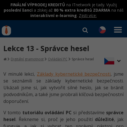
FINÁLNÍ VÝPRODEJ KREDITŮ
na ITnetwork je tady. Využij
poslední šanci
a získej až
80 % extra kreditů ZDARMA
na náš
interaktivní e-learning
.
Zjisti více:
IT kurzy
Od
0 Kč
Lekce 13 - Správce hesel
Přihlásit se
|
Registrovat
IT e-learning
Rekvalifikace a kurzy
Digitální gramotnost
Ovládání PC
Správce hesel
hrazené úřadem práce
Kurzy IT profesí
Workshopy zdarma
V minulé lekci,
Základy kybernetické bezpečnosti
, jsme
Junior programátor
se seznámili se základy kybernetické bezpečnosti.
Kurzy programování
Umělá inteligence v praxi
Školení
Ukázali jsme si, jak vytvořit silné heslo, jak se bránit
Programátor WWW aplikací
Jak začít?
podvodníkům, a také jsme probrali klíčová bezpečnostní
Kurzy e-commerce
Datová analýza v praxi
Základy programování
Školení dle technologií
doporučení.
-80%
Senior programátor
Java
Testování softwaru
Objektové programování - OOP
C# .NET
V tomto
tutoriálu ovládání PC
si představíme
správce
-80%
Front-end developer
C#.NET
hesel
. Řekneme si, proč je jeho použití
důležité
, jak
Datová analýza
Umělá inteligence
Java
funguje a jak si vybrat ten správný nástroj pro