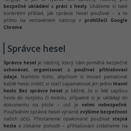
-80%
Vývojář mobilních aplikací
Python
bezpečné ukládání
a
práci s hesly
. Ukážeme si také
Digitální gramotnost
HTML5, CSS3, Bootstrap, SEO
PHP
konkrétní příklad, jak správce hesel používat – a to
-80%
-30%
Specialista na AI a bigdata
JavaScript
přímo na vestavěném nástroji v
prohlížeči Google
Marketing
SQL a databáze
JavaScript
Chrome
.
-80%
C# Game developer
PHP
WordPress
Testování a verzování
Python
-80%
-30%
Správce hesel
Webdesigner
C++
SEO
UML a návrhové vzory
HTML / CSS
-80%
Tester
Swift
UX
Správce hesel
je nástroj, který nám pomáhá bezpečně
React
UML a návrhové vzory
uchovávat
,
organizovat
a
používat přihlašovací
-80%
Systémový administrátor
Kotlin
Business
údaje
. Namísto toho, abychom si museli pamatovat
Spring
MySQL/MariaDB
každé heslo zvlášť, si stačí zapamatovat jen jedno
hlavní
-80%
-25%
Grafik / UX/UI návrhář
C
Kryptoměny
heslo
.
Bez správce hesel
je běžné, že si lidé zapíšou
ASP.NET MVC
MS-SQL
hesla do notýsku či mobilu, případně si je ukládají do
-30%
3D grafik
VB.NET
Copywriting
dokumentu na ploše – což je
velmi nebezpečné
.
Django
SQLite
Používáním správce hesel výrazně
zvýšíme bezpečnost
-80%
Projektový manažer
SQL
MS Office
našich účtů. Přestaneme opakovaně používat
stejná
Best practices
hesla
a získáme pohodlí – přihlašování zvládneme na
-80%
Databázový analytik
Návrh SW
Google Dokumenty