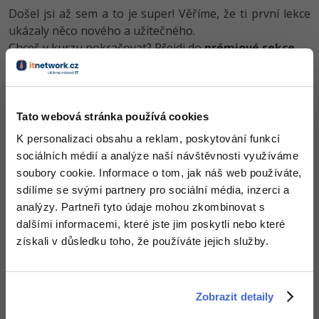
-80%
Došel jsi až sem a to je super! Věříme, že ti první lekce
Blog
Photoshop
ukázaly něco nového a užitečného.
Kariéra
-80%
Chceš v kurzu pokračovat? Přejdi do
prémiové sekce
.
Adobe Illustrator
Pro firmy
-30%
Adobe Lightroom
Obsah článku spadá pod licenci
Premium
, koupí článku souhlasíš
se
smluvními podmínkami
.
-15%
Adobe XD
Tato webová stránka používá cookies
K personalizaci obsahu a reklam, poskytování funkcí
-25%
Adobe InDesign
sociálních médií a analýze naší návštěvnosti využíváme
Co od nás v dalších lekcích dostaneš?
soubory cookie. Informace o tom, jak náš web používáte,
Adobe After Effects
sdílíme se svými partnery pro sociální média, inzerci a
Přístup k jednotlivým lekcím dle způsobu pořízení.
Kvalitní znalosti
v oblasti IT.
analýzy. Partneři tyto údaje mohou zkombinovat s
-80%
Blender
Dovednosti, které ti pomohou získat vysněnou a
dalšími informacemi, které jste jim poskytli nebo které
dobře placenou práci
.
získali v důsledku toho, že používáte jejich služby.
Inkscape
-80%
Fotografování
Zobrazit detaily
Video