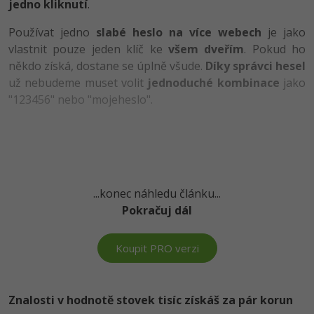
jedno kliknutí
.
-41%
Copywriter
Algoritmy
Time management
Používat jedno
slabé heslo na více webech
je jako
vlastnit pouze jeden klíč ke
všem dveřím
. Pokud ho
-10%
WordPress specialista
Umělá inteligence (AI)
Windows
někdo získá, dostane se úplně všude.
Díky správci hesel
už nebudeme muset volit
jednoduché kombinace
jako
SEO specialista
Pro děti
Linux
"123456" nebo "mojeheslo".
Více
Sítě
Fórum
Kybernetická bezpečnost
...konec náhledu článku...
Elektronický podpis
Pokračuj dál
Fórum
Koupit PRO verzi
Kurzy designu
-80%
HTML/CSS
Znalosti v hodnotě stovek tisíc získáš za pár korun
Příběhy absolventů