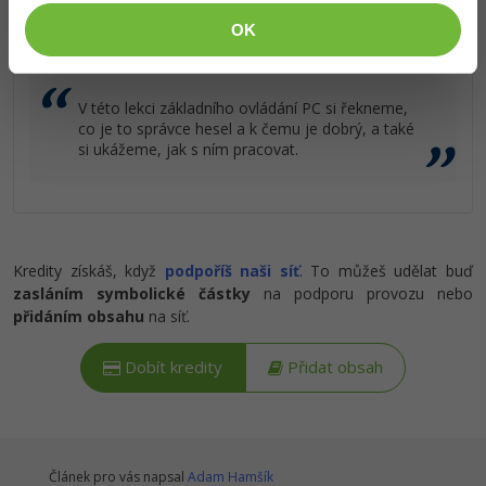
Popis článku
OK
Ostatní
Požadovaný článek má následující obsah:
Fórum
V této lekci základního ovládání PC si řekneme,
co je to správce hesel a k čemu je dobrý, a také
si ukážeme, jak s ním pracovat.
Kredity získáš, když
podpoříš naši síť
. To můžeš udělat buď
zasláním symbolické částky
na podporu provozu nebo
přidáním obsahu
na síť.
Dobít kredity
Přidat obsah
Článek pro vás napsal
Adam Hamšík