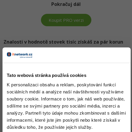
Pokračuj dál
-80%
Blog
Photoshop
Kariéra
-80%
Adobe Illustrator
Koupit PRO verzi
Pro firmy
-30%
Adobe Lightroom
Znalosti v hodnotě stovek tisíc získáš za pár korun
-15%
Adobe XD
Došel jsi až sem a to je super! Věříme, že ti první lekce
-25%
ukázaly něco nového a užitečného.
Adobe InDesign
Chceš v kurzu pokračovat? Přejdi do
prémiové sekce
.
Tato webová stránka používá cookies
Adobe After Effects
K personalizaci obsahu a reklam, poskytování funkcí
Obsah článku spadá pod licenci
Premium
, koupí článku souhlasíš
-80%
Blender
sociálních médií a analýze naší návštěvnosti využíváme
se
smluvními podmínkami
.
soubory cookie. Informace o tom, jak náš web používáte,
Inkscape
sdílíme se svými partnery pro sociální média, inzerci a
analýzy. Partneři tyto údaje mohou zkombinovat s dalšími
-80%
Co od nás v dalších lekcích dostaneš?
Fotografování
informacemi, které jste jim poskytli nebo které získali v
Přístup k jednotlivým lekcím dle způsobu pořízení.
důsledku toho, že používáte jejich služby.
Video