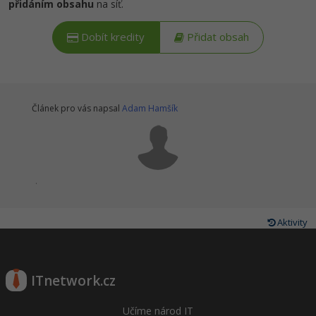
přidáním obsahu
na síť.
Dobít kredity
Přidat obsah
Článek pro vás napsal
Adam Hamšík
.
Aktivity
ITnetwork.cz
Učíme národ IT