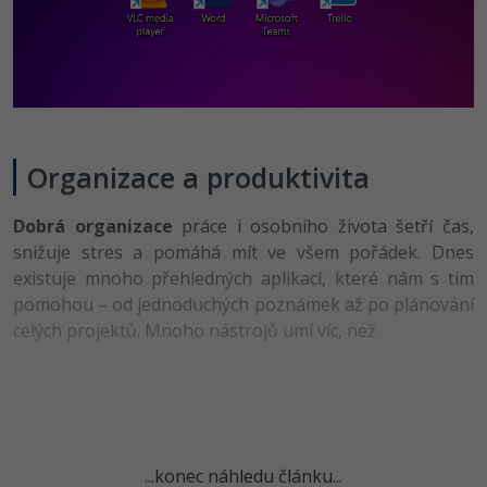
-41%
Copywriter
Algoritmy
Time management
-10%
WordPress specialista
Umělá inteligence (AI)
Windows
SEO specialista
Pro děti
Linux
Organizace a produktivita
Více
Sítě
Dobrá organizace
práce i osobního života šetří čas,
Fórum
snižuje stres a pomáhá mít ve všem pořádek. Dnes
Kybernetická bezpečnost
existuje mnoho přehledných aplikací, které nám s tím
pomohou – od jednoduchých poznámek až po plánování
Elektronický podpis
celých projektů. Mnoho nástrojů umí víc, než
Fórum
Kurzy designu
-80%
HTML/CSS
Příběhy absolventů
...konec náhledu článku...