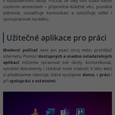
s každodenními úkoly. Počítač se díky nim stává naším
-80%
Vývojář mobilních aplikací
Python
Digitální gramotnost
osobním asistentem – připomíná důležité věci, pomáhá
HTML5, CSS3, Bootstrap, SEO
PHP
plánovat, usnadňuje komunikaci a umožňuje sdílet i
-80%
-30%
Specialista na AI a bigdata
JavaScript
Marketing
spolupracovat na dálku.
SQL a databáze
JavaScript
-80%
C# Game developer
PHP
WordPress
Testování a verzování
Python
Užitečné aplikace pro práci
-80%
-30%
Webdesigner
C++
SEO
UML a návrhové vzory
HTML / CSS
Moderní počítač
není jen psací stroj nebo prohlížeč
-80%
Tester
Swift
UX
internetu. Pomocí
dostupných a snadno ovladatelných
React
UML a návrhové vzory
aplikací
můžeme spravovat své úkoly, komunikovat,
-80%
Systémový administrátor
Kotlin
Business
vytvářet dokumenty i získávat nové znalosti. V této lekci
Spring
MySQL/MariaDB
si představíme nástroje, které využijeme
doma
, v
práci
i
-80%
-25%
Grafik / UX/UI návrhář
C
Kryptoměny
při
spolupráci s ostatními
:
ASP.NET MVC
MS-SQL
-30%
3D grafik
VB.NET
Copywriting
Django
SQLite
-80%
Projektový manažer
SQL
MS Office
Best practices
-80%
Databázový analytik
Návrh SW
Google Dokumenty