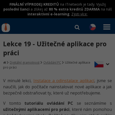
FINÁLNÍ VÝPRODEJ KREDITŮ
na ITnetwork je tady. Využij
poslední šanci
a získej až
80 % extra kreditů ZDARMA
na náš
interaktivní e-learning
.
Zjisti více:
IT kurzy
Od
0 Kč
Lekce 19 - Užitečné aplikace pro
Přihlásit se
|
Registrovat
IT e-learning
Rekvalifikace a kurzy
práci
hrazené úřadem práce
Kurzy IT profesí
Digitální gramotnost
Ovládání PC
Užitečné aplikace
Workshopy zdarma
pro práci
Junior programátor
Kurzy programování
Umělá inteligence v praxi
Školení
V minulé lekci,
Instalace a odinstalace aplikací
, jsme se
Programátor WWW aplikací
Jak začít?
Kurzy e-commerce
naučili, jak do počítače nainstalovat nové aplikace a jak
Datová analýza v praxi
Základy programování
Školení dle technologií
bezpečně odstraňovat ty, které už nepotřebujeme.
-80%
Senior programátor
Java
Testování softwaru
Objektové programování - OOP
C# .NET
V tomto
tutoriálu ovládání PC
se seznámíme s
-80%
Front-end developer
C#.NET
Datová analýza
užitečnými aplikacemi pro práci
, které nám pomohou
Umělá inteligence
Java