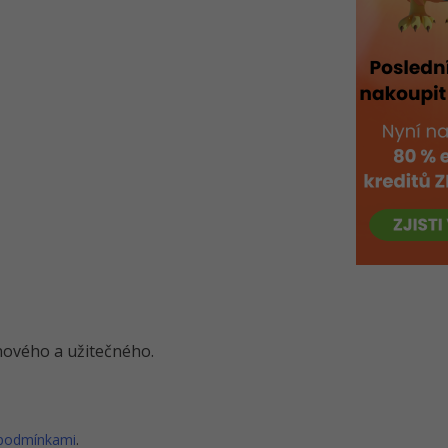
o nového a užitečného.
 podmínkami
.