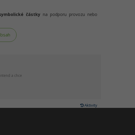
symbolické částky
na podporu provozu nebo
obsah
ontend a chce
Aktivity