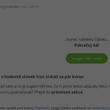
t vyzvánění
bez odmít
...konec náhledu článku...
Pokračuj dál
Koupit PRO verzi
 v hodnotě stovek tisíc získáš za pár korun
i až sem a to je super! Věříme, že ti první lekce ukázaly něc
kurzu pokračovat? Přejdi do
prémiové sekce
.
nku spadá pod licenci
Premium
, koupí článku souhlasíš se
smluvními