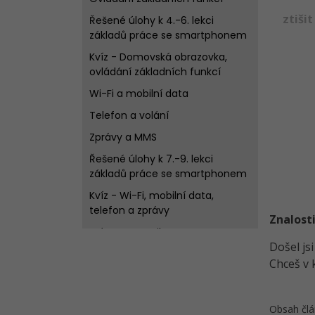
ztiši
Řešené úlohy k 4.-6. lekci
základů práce se smartphonem
Kvíz - Domovská obrazovka,
ovládání základních funkcí
Wi-Fi a mobilní data
Telefon a volání
Zprávy a MMS
Řešené úlohy k 7.-9. lekci
základů práce se smartphonem
Kvíz - Wi-Fi, mobilní data,
telefon a zprávy
Znalosti
Práce s e-mailem
Došel js
Internet a vyhledávání
Chceš v 
informací
Úložiště
Obsah člá
Kvíz - E-mail, internet, úložiště