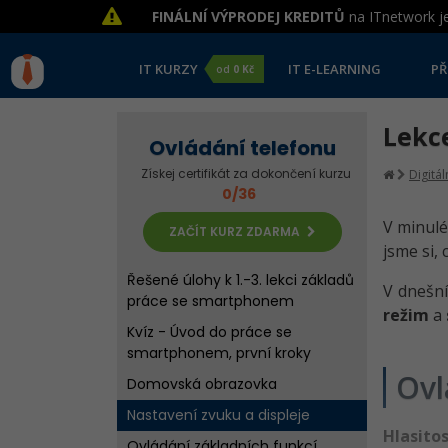
FINÁLNÍ VÝPRODEJ KREDITŮ
na ITnetwork je
IT KURZY
IT E-LEARNING
PŘ
od
0 Kč
Lekce
Ovládání telefonu
Chytrá zařízení - Smartphone a
Získej certifikát za dokončení kurzu
Digitá
tablet
0/36
Android a iOS v kostce
V minulé
ZAČÍT KURZ ZDARMA
První kroky
jsme si,
Řešené úlohy k 1.-3. lekci základů
V dnešní
práce se smartphonem
režim
a
Kvíz - Úvod do práce se
smartphonem, první kroky
Ovl
Domovská obrazovka
Nastavení zvuku a displeje
Hlasito
Ovládání základních funkcí