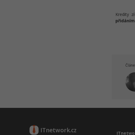
Mapy a navigace
Kredity z
Řešené úlohy k 17.-20. lekci
přidáním
základů práce se smartphonem
Tipy na aplikace
Kvíz - Komunikační aplikace,
mapy a navigace
ChatGPT a antivir
Článe
Učební pomůcka na práci se
smartphonem - Tahák
Kvíz - Základy práce se
smartphonem
ITnetwork.cz
ITnetwo