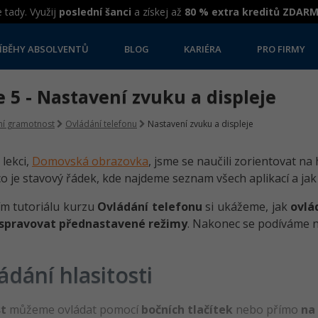
 tady. Využij
poslední šanci
a získej až
80 % extra kreditů ZDAR
ÍBĚHY ABSOLVENTŮ
BLOG
KARIÉRA
PRO FIRMY
 5 - Nastavení zvuku a displeje
lní gramotnost
Ovládání telefonu
Nastavení zvuku a displeje
 lekci,
Domovská obrazovka
, jsme se naučili zorientovat na
 co je stavový řádek, kde najdeme seznam všech aplikací a j
m tutoriálu kurzu
Ovládání telefonu
si ukážeme, jak
ovlá
spravovat přednastavené režimy
. Nakonec se podíváme 
ádání hlasitosti
st
můžeme ovládat pomocí
bočních tlačítek
nebo přímo
na