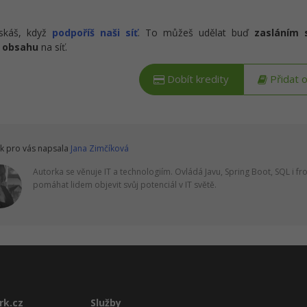
ískáš, když
podpoříš naši síť
. To můžeš udělat buď
zasláním 
 obsahu
na síť.
Dobít kredity
Přidat 
k pro vás napsala
Jana Zimčíková
Autorka se věnuje IT a technologiím. Ovládá Javu, Spring Boot, SQL i fr
pomáhat lidem objevit svůj potenciál v IT světě.
rk.cz
Služby