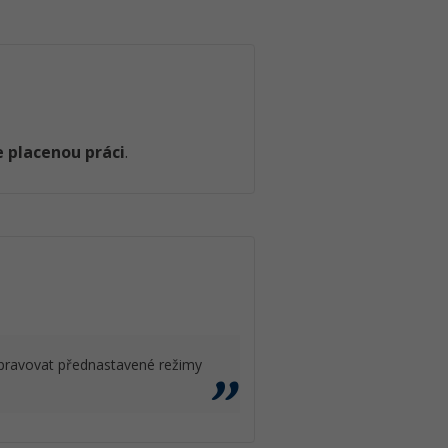
 placenou práci
.
k spravovat přednastavené režimy