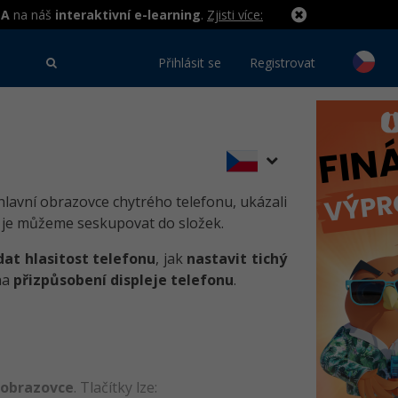
MA
na náš
interaktivní e-learning
.
Zjisti více:
Přihlásit se
Registrovat
 hlavní obrazovce chytrého telefonu, ukázali
ak je můžeme seskupovat do složek.
dat hlasitost telefonu
, jak
nastavit tichý
na
přizpůsobení displeje telefonu
.
 obrazovce
. Tlačítky lze: