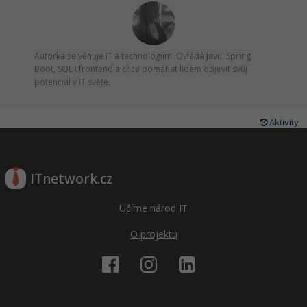
Autorka se věnuje IT a technologiím. Ovládá Javu, Spring
Boot, SQL i frontend a chce pomáhat lidem objevit svůj
potenciál v IT světě.
Aktivity
ITnetwork.cz
Učíme národ IT
O projektu