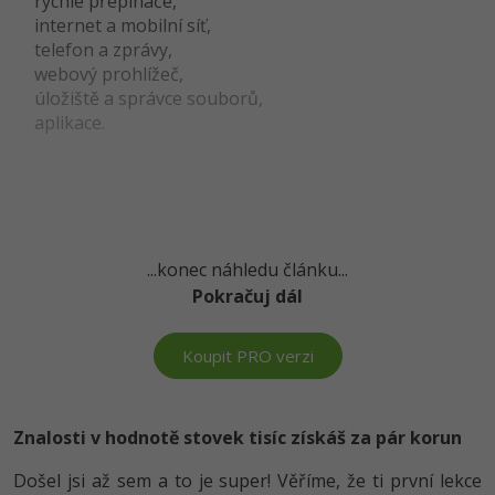
rychlé přepínače,
internet a mobilní síť,
-41%
Copywriter
Algoritmy
telefon a zprávy,
Time management
webový prohlížeč,
-10%
WordPress specialista
Umělá inteligence (AI)
úložiště a správce souborů,
Windows
aplikace.
SEO specialista
Pro děti
Linux
Více
Sítě
Fórum
Kybernetická bezpečnost
...konec náhledu článku...
Pokračuj dál
Elektronický podpis
Koupit PRO verzi
Fórum
Kurzy designu
Znalosti v hodnotě stovek tisíc získáš za pár korun
-80%
HTML/CSS
Příběhy absolventů
Došel jsi až sem a to je super! Věříme, že ti první lekce