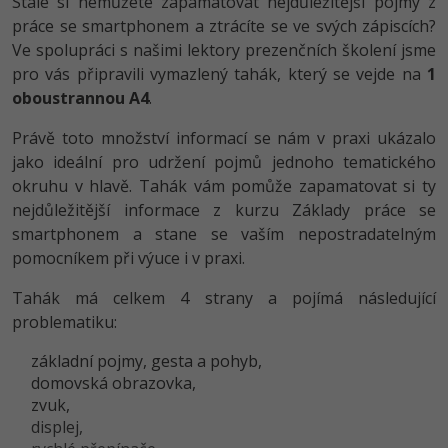
Stále si nemůžete zapamatovat nejdůležitější pojmy z
-80%
Vývojář mobilních aplikací
Python
Digitální gramotnost
práce se smartphonem a ztrácíte se ve svých zápiscích?
HTML5, CSS3, Bootstrap, SEO
PHP
Ve spolupráci s našimi lektory prezenčních školení jsme
-80%
-30%
Specialista na AI a bigdata
JavaScript
Marketing
pro vás připravili vymazlený tahák, který se vejde na
1
SQL a databáze
JavaScript
oboustrannou A4
.
-80%
C# Game developer
PHP
WordPress
Testování a verzování
Python
Právě toto množství informací se nám v praxi ukázalo
-80%
-30%
Webdesigner
C++
jako ideální pro udržení pojmů jednoho tematického
SEO
UML a návrhové vzory
HTML / CSS
okruhu v hlavě. Tahák vám pomůže zapamatovat si ty
-80%
Tester
Swift
nejdůležitější informace z kurzu Základy práce se
UX
React
UML a návrhové vzory
smartphonem a stane se vaším nepostradatelným
-80%
Systémový administrátor
Kotlin
pomocníkem při výuce i v praxi.
Business
Spring
MySQL/MariaDB
-80%
-25%
Grafik / UX/UI návrhář
Tahák má celkem 4 strany a pojímá následující
C
Kryptoměny
ASP.NET MVC
problematiku:
MS-SQL
-30%
3D grafik
VB.NET
Copywriting
základní pojmy, gesta a pohyb,
Django
SQLite
domovská obrazovka,
-80%
Projektový manažer
SQL
MS Office
zvuk,
Best practices
displej,
-80%
Databázový analytik
Návrh SW
Google Dokumenty