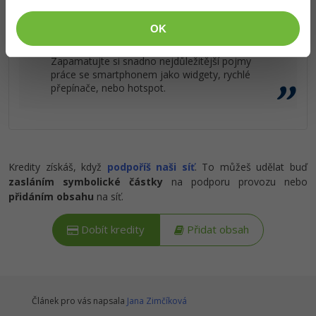
Požadovaný článek má následující obsah:
OK
Ostatní
Vymazlený tahák na jednu oboustrannou A4.
Zapamatujte si snadno nejdůležitější pojmy
Fórum
práce se smartphonem jako widgety, rychlé
přepínače, nebo hotspot.
Kredity získáš, když
podpoříš naši síť
. To můžeš udělat buď
zasláním symbolické částky
na podporu provozu nebo
přidáním obsahu
na síť.
Dobít kredity
Přidat obsah
Článek pro vás napsala
Jana Zimčíková