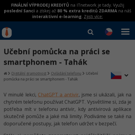
FINÁLNÍ VÝPRODEJ KREDITŮ
na ITnetwork je tady. Využij
poslední šanci
a získej až
80 % extra kreditů ZDARMA
na náš
interaktivní e-learning
.
Zjisti více:
IT kurzy
Od
0 Kč
Učební pomůcka na práci se
Přihlásit se
|
Registrovat
IT e-learning
Rekvalifikace a kurzy
smartphonem - Tahák
hrazené úřadem práce
Kurzy IT profesí
Digitální gramotnost
Ovládání telefonu
Učební
Workshopy zdarma
pomůcka na práci se smartphonem - Tahák
Junior programátor
Kurzy programování
Umělá inteligence v praxi
Školení
V minulé lekci,
ChatGPT a antivir
, jsme si ukázali, jak na
Programátor WWW aplikací
Jak začít?
Kurzy e-commerce
chytrém telefonu používat ChatGPT. Vysvětlíme si, zda je
Datová analýza v praxi
Základy programování
Školení dle technologií
potřeba mít v telefonu antivir, kdy antivirová aplikace
-80%
Senior programátor
Java
Testování softwaru
skutečně pomůže a jaké má limity. Podíváme se také na
Objektové programování - OOP
C# .NET
doporučené postupy, jak telefon udržet v bezpečí.
-80%
Front-end developer
C#.NET
Datová analýza
Umělá inteligence
Java