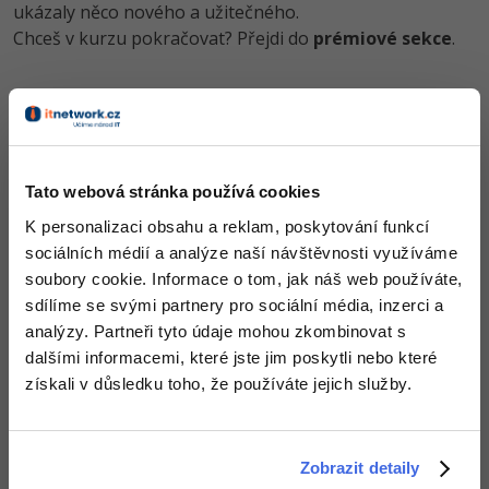
ukázaly něco nového a užitečného.
-80%
Blog
Photoshop
Chceš v kurzu pokračovat? Přejdi do
prémiové sekce
.
Kariéra
-80%
Adobe Illustrator
Pro firmy
Obsah článku spadá pod licenci
Premium
, koupí článku souhlasíš
-30%
Adobe Lightroom
se
smluvními podmínkami
.
-15%
Adobe XD
Tato webová stránka používá cookies
Co od nás v dalších lekcích dostaneš?
-25%
K personalizaci obsahu a reklam, poskytování funkcí
Adobe InDesign
sociálních médií a analýze naší návštěvnosti využíváme
Přístup k jednotlivým lekcím dle způsobu pořízení.
soubory cookie. Informace o tom, jak náš web používáte,
Adobe After Effects
Kvalitní znalosti
v oblasti IT.
Dovednosti, které ti pomohou získat vysněnou a
sdílíme se svými partnery pro sociální média, inzerci a
-80%
dobře placenou práci
.
Blender
analýzy. Partneři tyto údaje mohou zkombinovat s
dalšími informacemi, které jste jim poskytli nebo které
Inkscape
získali v důsledku toho, že používáte jejich služby.
-80%
Fotografování
Popis článku
Zobrazit detaily
Video