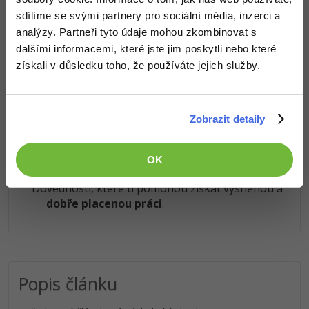
ukázaly něco nového a užitečného.
sdílíme se svými partnery pro sociální média, inzerci a
Chceš v kurzu pokračovat? Přejdi do
prémiové sekce
.
Ostatní
analýzy. Partneři tyto údaje mohou zkombinovat s
dalšími informacemi, které jste jim poskytli nebo které
Fórum
Obsah článku spadá pod licenci
Premium
, koupí článku souhlasíš
získali v důsledku toho, že používáte jejich služby.
se
smluvními podmínkami
.
Zobrazit detaily
Co od nás v dalších lekcích dostaneš?
Přístup k jednotlivým lekcím dle způsobu pořízení.
OK
Kvalitní znalosti
v oblasti IT.
Dovednosti, které ti pomohou získat vysněnou a
dobře placenou práci
.
Popis článku