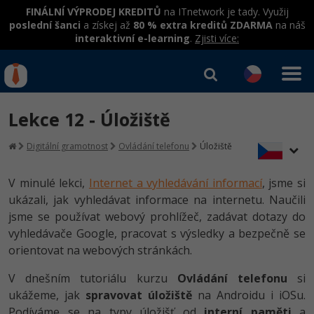
FINÁLNÍ VÝPRODEJ KREDITŮ
na ITnetwork je tady. Využij
poslední šanci
a získej až
80 % extra kreditů ZDARMA
na náš
interaktivní e-learning
.
Zjisti více:
IT kurzy
Od
0 Kč
Lekce 12 - Úložiště
Přihlásit se
|
Registrovat
IT e-learning
Rekvalifikace a kurzy
Digitální gramotnost
Ovládání telefonu
Úložiště
hrazené úřadem práce
Kurzy IT profesí
Workshopy zdarma
V minulé lekci,
Internet a vyhledávání informací
, jsme si
Junior programátor
ukázali, jak vyhledávat informace na internetu. Naučili
Kurzy programování
Umělá inteligence v praxi
Školení
jsme se používat webový prohlížeč, zadávat dotazy do
Programátor WWW aplikací
Jak začít?
vyhledávače Google, pracovat s výsledky a bezpečně se
Kurzy e-commerce
Datová analýza v praxi
Základy programování
Školení dle technologií
orientovat na webových stránkách.
-80%
Senior programátor
Java
Testování softwaru
Objektové programování - OOP
C# .NET
V dnešním tutoriálu kurzu
Ovládání telefonu
si
-80%
Front-end developer
C#.NET
ukážeme, jak
spravovat úložiště
na Androidu i iOSu.
Datová analýza
Umělá inteligence
Java
Podíváme se na typy úložišť od
interní paměti
a