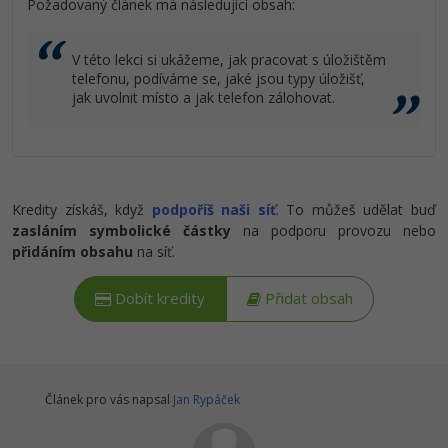
Požadovaný článek má následující obsah:
V této lekci si ukážeme, jak pracovat s úložištěm
telefonu, podíváme se, jaké jsou typy úložišť,
jak uvolnit místo a jak telefon zálohovat.
Kredity získáš, když
podpoříš naši síť
. To můžeš udělat buď
zasláním symbolické částky
na podporu provozu nebo
přidáním obsahu
na síť.
Dobít kredity
Přidat obsah
Článek pro vás napsal
Jan Rypáček