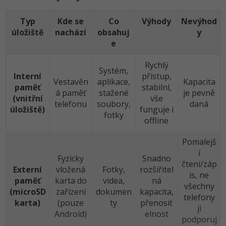
-41%
Copywriter
Algoritmy
Typ
Kde se
Co
Výhody
Nevýhod
Time management
úložiště
nachází
obsahuj
y
-10%
WordPress specialista
e
Umělá inteligence (AI)
Windows
Rychlý
SEO specialista
Pro děti
Linux
Systém,
Interní
přístup,
Vestavěn
aplikace,
Kapacita
paměť
stabilní,
Více
á paměť
stažené
je pevně
Sítě
(vnitřní
vše
telefonu
soubory,
daná
úložiště)
funguje i
fotky
Fórum
Kybernetická bezpečnost
offline
Elektronický podpis
Pomalejš
í
Fyzicky
Snadno
čtení/záp
Fórum
Externí
vložená
Fotky,
rozšiřitel
is, ne
paměť
karta do
videa,
ná
všechny
(microSD
zařízení
dokumen
kapacita,
Kurzy designu
telefony
karta)
(pouze
ty
přenosit
ji
-80%
HTML/CSS
Android)
elnost
Příběhy absolventů
podporuj