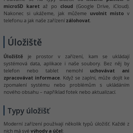
-80%
Vývojář mobilních aplikací
Python
microSD karet
až po
cloud
(Google Drive, iCloud).
Digitální gramotnost
HTML5, CSS3, Bootstrap, SEO
PHP
Nakonec si ukážeme, jak můžeme
uvolnit místo
v
-80%
-30%
Specialista na AI a bigdata
JavaScript
telefonu a jak naše zařízení
zálohovat
.
Marketing
SQL a databáze
JavaScript
-80%
C# Game developer
PHP
WordPress
Úložiště
Testování a verzování
Python
-80%
-30%
Webdesigner
C++
SEO
UML a návrhové vzory
HTML / CSS
Úložiště
je prostor v zařízení, kam se ukládají
-80%
Tester
Swift
UX
systémová data, aplikace i naše soubory. Bez něj by
React
UML a návrhové vzory
telefon nebo tablet nemohl
uchovávat ani
-80%
Systémový administrátor
Kotlin
Business
zpracovávat informace
. Když se zaplní, může dojít ke
Spring
MySQL/MariaDB
zpomalení systému nebo problémům s ukládáním
-80%
-25%
Grafik / UX/UI návrhář
C
Kryptoměny
nového obsahu – například fotek nebo aktualizací.
ASP.NET MVC
MS-SQL
-30%
3D grafik
VB.NET
Copywriting
Typy úložišť
Django
SQLite
-80%
Projektový manažer
SQL
MS Office
Best practices
Moderní zařízení používají několik typů úložišť. Každé z
-80%
Databázový analytik
nich má své
výhody a účel
:
Návrh SW
Google Dokumenty