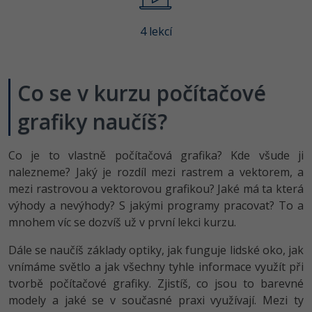
-80%
Vývojář mobilních aplikací
-80%
Python
Digitální gramotnost
Photoshop
HTML5, CSS3, Bootstrap, SEO
PHP
4 lekcí
-80%
-30%
Specialista na AI a bigdata
-80%
JavaScript
Marketing
Adobe Illustrator
SQL a databáze
JavaScript
-80%
C# Game developer
-30%
PHP
WordPress
Adobe Lightroom
Co se v kurzu počítačové
Testování a verzování
Python
-80%
-30%
Webdesigner
-15%
C++
SEO
grafiky naučíš?
Adobe XD
UML a návrhové vzory
HTML / CSS
-80%
Tester
-25%
Swift
UX
Adobe InDesign
Co je to vlastně počítačová grafika? Kde všude ji
React
UML a návrhové vzory
-80%
nalezneme? Jaký je rozdíl mezi rastrem a vektorem, a
Systémový administrátor
Kotlin
Business
Adobe After Effects
mezi rastrovou a vektorovou grafikou? Jaké má ta která
Spring
MySQL/MariaDB
-80%
výhody a nevýhody? S jakými programy pracovat? To a
-25%
Grafik / UX/UI návrhář
-80%
C
Kryptoměny
Blender
mnohem víc se dozvíš už v první lekci kurzu.
ASP.NET MVC
MS-SQL
-30%
3D grafik
VB.NET
Copywriting
Inkscape
Dále se naučíš základy optiky, jak funguje lidské oko, jak
Django
SQLite
vnímáme světlo a jak všechny tyhle informace využít při
-80%
Projektový manažer
-80%
SQL
MS Office
Fotografování
tvorbě počítačové grafiky. Zjistíš, co jsou to barevné
Best practices
modely a jaké se v současné praxi využívají. Mezi ty
-80%
Databázový analytik
Návrh SW
Google Dokumenty