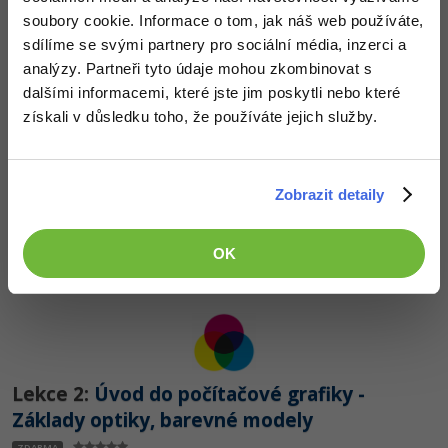
soubory cookie. Informace o tom, jak náš web používáte,
Začít kurz zdarma
sdílíme se svými partnery pro sociální média, inzerci a
analýzy. Partneři tyto údaje mohou zkombinovat s
dalšími informacemi, které jste jim poskytli nebo které
získali v důsledku toho, že používáte jejich služby.
Lekce 1:
Úvod do počítačové grafiky - Rastr
Zobrazit detaily
vs. vektor
ZDARMA
OK
Lekce 2:
Úvod do počítačové grafiky -
Základy optiky, barevné modely
ZDARMA