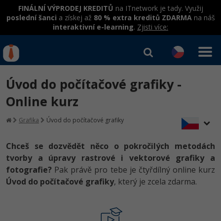
FINÁLNÍ VÝPRODEJ KREDITŮ
na ITnetwork je tady. Využij
poslední šanci
a získej až
80 % extra kreditů ZDARMA
na náš
interaktivní e-learning
.
Zjisti více:
IT kurzy
Od
0 Kč
Úvod do počítačové grafiky -
Přihlásit se
|
Registrovat
IT e-learning
Rekvalifikace a kurzy
Online kurz
hrazené úřadem práce
Kurzy IT profesí
Grafika
Úvod do počítačové grafiky
Workshopy zdarma
Junior programátor
Kurzy programování
Umělá inteligence v praxi
Chceš se dozvědět něco o pokročilých metodách
Školení
tvorby a úpravy rastrové i vektorové grafiky a
Programátor WWW aplikací
Jak začít?
Kurzy e-commerce
Datová analýza v praxi
fotografie?
Pak právě pro tebe je čtyřdílný online kurz
Základy programování
Školení dle technologií
-80%
Úvod do počítačové grafiky
, který je zcela zdarma.
Senior programátor
Java
Testování softwaru
Kurzy designu
Objektové programování - OOP
C# .NET
-80%
Front-end developer
-80%
C#.NET
Datová analýza
HTML/CSS
Umělá inteligence
Java