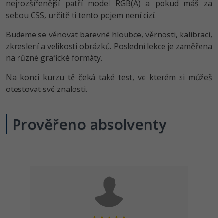
Video
nejrozšířenější patří model RGB(A) a pokud máš za
sebou CSS, určitě ti tento pojem není cizí.
-41%
Copywriter
Algoritmy
Time management
Ostatní
Budeme se věnovat barevné hloubce, věrnosti, kalibraci,
-10%
WordPress specialista
Umělá inteligence (AI)
Windows
zkreslení a velikosti obrázků. Poslední lekce je zaměřena
Fórum
na různé grafické formáty.
SEO specialista
Pro děti
Linux
Příběhy absolventů
Na konci kurzu tě čeká také test, ve kterém si můžeš
Více
otestovat své znalosti.
Sítě
Blog
Kariéra
Fórum
Kybernetická bezpečnost
Prověřeno absolventy
Pro firmy
Elektronický podpis
Fórum