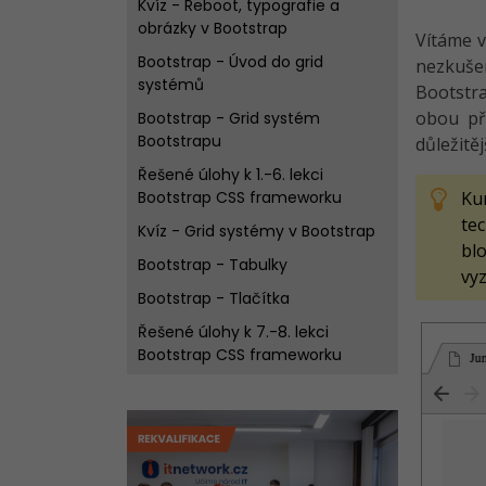
Kvíz - Reboot, typografie a
obrázky v Bootstrap
Vítáme v
Bootstrap - Úvod do grid
nezkušen
systémů
Bootstra
obou př
Bootstrap - Grid systém
Bootstrapu
důležitě
Řešené úlohy k 1.-6. lekci
Bootstrap CSS frameworku
Ku
te
Kvíz - Grid systémy v Bootstrap
bl
Bootstrap - Tabulky
vyz
Bootstrap - Tlačítka
Řešené úlohy k 7.-8. lekci
Bootstrap CSS frameworku
Kvíz - Tabulky a tlačítka v
Bootstrap
Bootstrap - Formuláře
Bootstrap - Další možnosti