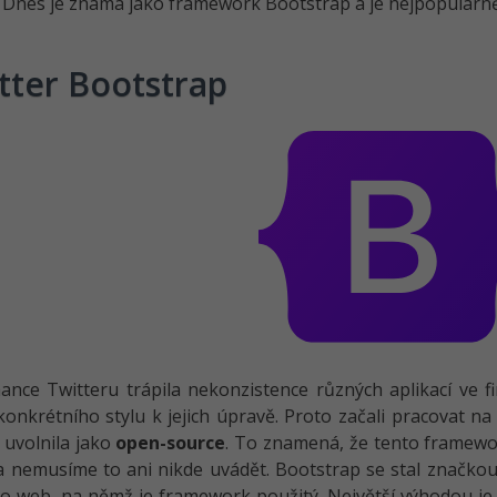
. Dnes je známá jako framework Bootstrap a je nejpopulár
tter Bootstrap
nce Twitteru trápila nekonzistence různých aplikací ve fir
konkrétního stylu k jejich úpravě. Proto začali pracovat n
uvolnila jako
open-source
. To znamená, že tento framew
 nemusíme to ani nikde uvádět. Bootstrap se stal značkou,
o web, na němž je framework použitý. Největší výhodou j