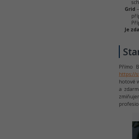
sch
Grid
–
pří
Pří
Je zd
Sta
Přímo B
https://
hotové w
a zdarma
zmiňujem
profesio