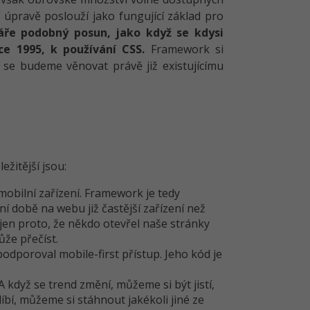
 úpravě poslouží jako fungující základ pro
ře podobný posun, jako když se kdysi
ce 1995, k používání CSS.
Framework si
 se budeme věnovat právě již existujícímu
žitější jsou:
obilní zařízení. Framework je tedy
í době na webu již častější zařízení než
 jen proto, že někdo otevřel naše stránky
ůže přečíst.
dporoval mobile-first přístup. Jeho kód je
A když se trend změní, můžeme si být jistí,
íbí, můžeme si stáhnout jakékoli jiné ze