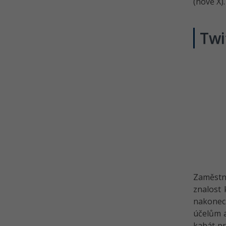
Bootstrap - Popovery
(nově X)
Bootstrap - Scrollspy
Bootstrap - Tooltipy
Twi
Bootstrap - Multimediální
objekty a kontejnery
Kvíz - Bootstrap
Zaměstna
znalost 
nakonec 
účelům a
kabát pr