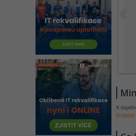
formulářů
Řešené úlohy k 9.-10. lekci
Bootstrap CSS frameworku
Kvíz - Formuláře v Bootstrap
Bootstrap - Jumbotron a
badges
Bootstrap - List groups
Řešené úlohy k 11.-12. lekci
Bootstrap CSS frameworku
Bootstrap - Karty
Bootstrap - Carousely a
Min
progress
Řešené úlohy ke 13.-14. lekci
K úspěš
Bootstrap CSS frameworku
krokem
.
Bootstrap - Collapse a
Accordion