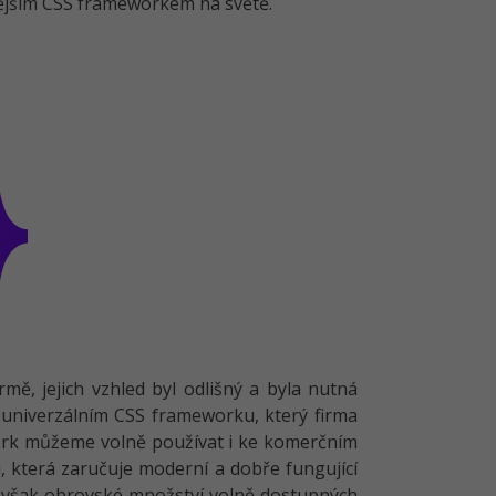
nějším CSS frameworkem na světě.
mě, jejich vzhled byl odlišný a byla nutná
a univerzálním CSS frameworku, který firma
ork můžeme volně používat i ke komerčním
 která zaručuje moderní a dobře fungující
e však obrovské množství volně dostupných