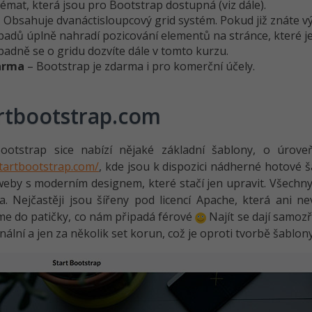
émat, která jsou pro Bootstrap dostupná (viz dále).
 Obsahuje dvanáctisloupcový grid systém. Pokud již znáte vý
padů úplně nahradí pozicování elementů na stránce, které je
padně se o gridu dozvíte dále v tomto kurzu.
arma
– Bootstrap je zdarma i pro komerční účely.
rtbootstrap.com
ootstrap sice nabízí nějaké základní šablony, o úrov
startbootstrap.com/
, kde jsou k dispozici nádherné hotové 
eby s moderním designem, které stačí jen upravit. Všechny
. Nejčastěji jsou šířeny pod licencí Apache, která ani n
e do patičky, co nám připadá férové
Najít se dají samozř
nální a jen za několik set korun, což je oproti tvorbě šablo