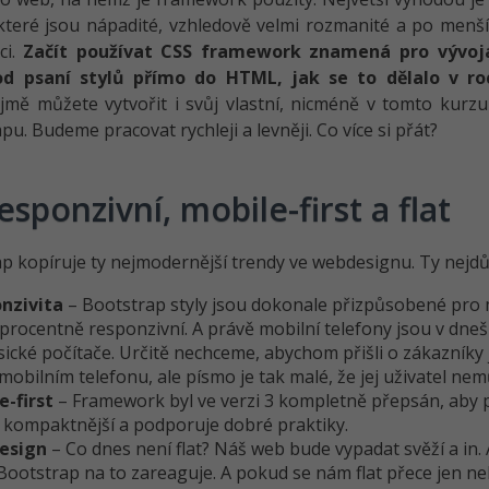
které jsou nápadité, vzhledově velmi rozmanité a po menší
ci.
Začít používat CSS framework znamená pro vývojá
od psaní stylů přímo do HTML, jak se to dělalo v ro
mě můžete vytvořit i svůj vlastní, nicméně v tomto kurzu
pu. Budeme pracovat rychleji a levněji. Co více si přát?
responzivní, mobile-first a flat
p kopíruje ty nejmodernější trendy ve webdesignu. Ty nejdůle
nzivita
– Bootstrap styly jsou dokonale přizpůsobené pro m
procentně responzivní. A právě mobilní telefony jsou v dnešn
sické počítače. Určitě nechceme, abychom přišli o zákazníky
mobilním telefonu, ale písmo je tak malé, že jej uživatel nem
e-first
– Framework byl ve verzi 3 kompletně přepsán, aby po
 kompaktnější a podporuje dobré praktiky.
design
– Co dnes není flat? Náš web bude vypadat svěží a in. 
Bootstrap na to zareaguje. A pokud se nám flat přece jen nel