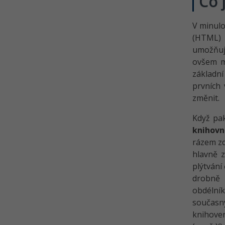
Co 
Bootstrap - Dropdowny
Řešené úlohy k 15.-16. lekci
V minulo
Bootstrap CSS frameworku
(HTML) č
Bootstrap - Utility
umožňují
Bootstrap - Flex utility
ovšem m
základní
Bootstrap - Flex utility podruhé
prvních 
Řešené úlohy k 17.-19. lekci
změnit.
Bootstrap CSS frameworku
Bootstrap - Navigace
Když pak
knihovn
Bootstrap - Navigační lišta
rázem zd
Řešené úlohy k 20.-21. lekci
hlavně z
Bootstrap CSS frameworku
plýtvání
Bootstrap - Paginace,
drobně 
upozornění a drobečková
obdélník
navigace
současn
Bootstrap - Modální dialogy
knihoven