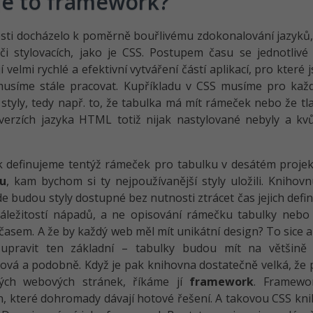
je to framework?
sti docházelo k poměrně bouřlivému zdokonalování jazyků, 
i stylovacích, jako je CSS. Postupem času se jednotlivé
 velmi rychlé a efektivní vytváření částí aplikací, pro které
usíme stále pracovat. Kupříkladu v CSS musíme pro každ
 styly, tedy např. to, že tabulka má mít rámeček nebo že t
verzích jazyka HTML totiž nijak nastylované nebyly a kvů
 definujeme tentýž rámeček pro tabulku v desátém projek
u
, kam bychom si ty nejpoužívanější styly uložili. Kniho
e budou styly dostupné bez nutnosti ztrácet čas jejich def
áležitostí nápadů, a ne opisování rámečku tabulky nebo 
 časem. A že by každý web měl mít unikátní design? To sice a
upravit ten základní – tabulky budou mít na většině
ová a podobně. Když je pak knihovna dostatečně velká, že p
ých webových stránek, říkáme jí
framework
. Framewo
, které dohromady dávají hotové řešení. A takovou CSS knih