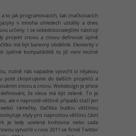
a to jak programovacích, tak značkovacích
 jazyky v mnoha ohledech ustálily a dnes
 jsou určeny. I se sebedokonalejšími nástroji
ý projekt znovu a znovu definovat úplně
lačítko má být barevný obdélník. Elementy v
li zpětné kompatibilitě to již není možné
tu, nutně nás napadne vytvořit si nějakou
vnu poté zkopírujeme do dalších projektů a
inováním znovu a znovu. Webdesign je přece
definování, že sleva má být zeleně. To je
no, ale v naprosté většině případů stačí jen
 webů rámečky, tlačítka budou většinou
oskytuje styly pro naprostou většinu částí
rk je tedy ucelená knihovna nebo sada
ovnu vytvořili v roce 2011 ve firmě Twitter