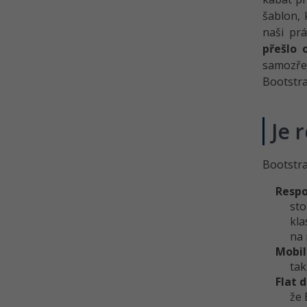
šablon, 
naši prá
přešlo 
samozřej
Bootstra
Je 
Bootstra
Respo
sto
kla
na 
Mobil
tak
Flat 
že 