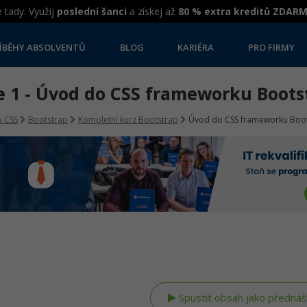
 tady. Využij
poslední šanci
a získej až
80 % extra kreditů ZDAR
ÍBĚHY ABSOLVENTŮ
BLOG
KARIÉRA
PRO FIRMY
e 1 - Úvod do CSS frameworku Boots
 CSS
Bootstrap
Kompletní kurz Bootstrap
Úvod do CSS frameworku Boo