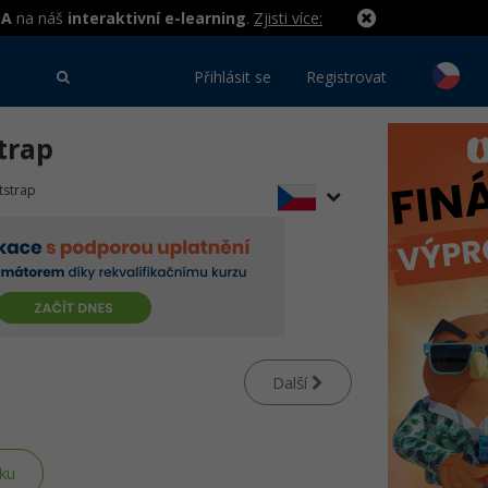
MA
na náš
interaktivní e-learning
.
Zjisti více:
Přihlásit se
Registrovat
trap
tstrap
Další