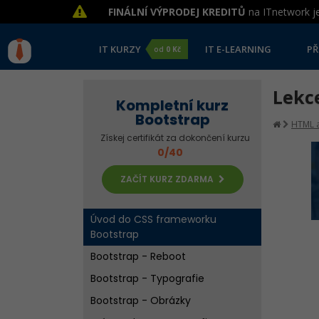
FINÁLNÍ VÝPRODEJ KREDITŮ
na ITnetwork je
IT KURZY
IT E-LEARNING
PŘ
od
0 Kč
Lekc
Kompletní kurz
Bootstrap
HTML a
Získej certifikát za dokončení kurzu
0/40
ZAČÍT KURZ ZDARMA
Úvod do CSS frameworku
Bootstrap
Bootstrap - Reboot
Bootstrap - Typografie
Bootstrap - Obrázky