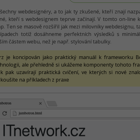
šechny webdesignéry, a to jak ty zkušené, kteří znají nazp
é, kteří s webdesignem teprve začínají. V tomto on-line
p. Ten se masově rozšířil jak mezi milovníky webdesignu, tak 
ípadech totiž dosáhneme perfektních výsledků s minimá
jším částem webu, než je např. stylování tabulky.
rz je koncipován jako praktický manuál k frameworku B
chnologii, ale přehledně si ukážeme komponenty tohoto fr
ok pak uzavírají praktická cvičení, ve kterých si nové zna
koušíte na příkladech z praxe