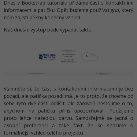
Dnes v Bootstrap tutoriálu přidáme část s kontaktními
-80%
Vývojář mobilních aplikací
-80%
Python
Digitální gramotnost
Photoshop
informacemi a patičku. Opět budeme používat
grid
, který
HTML5, CSS3, Bootstrap, SEO
PHP
nám zajistí pěkný konečný vzhled.
-80%
-30%
Specialista na AI a bigdata
-80%
JavaScript
Marketing
Adobe Illustrator
SQL a databáze
JavaScript
Náš dnešní výstup bude vypadat takto:
-80%
C# Game developer
-30%
PHP
WordPress
Adobe Lightroom
Testování a verzování
Python
-80%
-30%
Webdesigner
-15%
C++
SEO
Adobe XD
UML a návrhové vzory
HTML / CSS
-80%
Tester
-25%
Swift
UX
Adobe InDesign
React
UML a návrhové vzory
-80%
Systémový administrátor
Kotlin
Business
Adobe After Effects
Spring
MySQL/MariaDB
Všimněte si, že část s kontaktními informacemi je bez
-80%
-25%
Grafik / UX/UI návrhář
-80%
C
Kryptoměny
Blender
pozadí, ale patička pozadí má. Je to proto, že chceme od
ASP.NET MVC
MS-SQL
sebe tyto dvě části odlišit, ale zároveň nestojíme o to,
-30%
3D grafik
VB.NET
Copywriting
Inkscape
abychom na patičku příliš upozorňovali. Použijeme
Django
SQLite
proto lehce našedlou barvu. Samozřejmě se jedná o
-80%
Projektový manažer
-80%
SQL
MS Office
Fotografování
osobní preferenci a také fakt, že se snažíme o
Best practices
-80%
formálnější vzhled celého projektu.
Databázový analytik
Návrh SW
Google Dokumenty