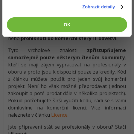
Zobrazit detaily
Tento článek vznikl na základě
mnohaletých
zkušeností
v oboru a popisuje vývoj
profesionálního komerčního produktu
nebo jeho
OK
součásti, kterou lze přímo využít za
účelem zisku
nebo
proniknutí do komerční sféry IT odvětví
.
Tyto vrcholové znalosti
zpřístupňujeme
samozřejmě pouze některým členům komunity
,
kteří se mají zájem vypracovat na profesionály v
oboru a proto jsou k dispozici pouze za kredity. Kód
z článku můžete použít pro jeden svůj komerční
projekt. Není ho však možné přeprodávat (jednou
zakoupit a poté prodat dále v několika projektech).
Pokud potřebujete širší využití kódu, rádi se s vámi
domluvíme na komerční licenci. Více informací
naleznete v článku
Licence
.
Jste připraveni stát se profesionály v oboru? Stačí