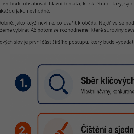
 Ten bude obsahovat hlavní témata, konkrétní dotazy, syno
ukážou jako nevhodné.
dobné, jako když nevíme, co uvařit k obědu. Nejdříve se podí
eme vybírat. Až potom se rozhodneme, které suroviny dávají 
čových slov je první část širšího postupu, který bude vypadat