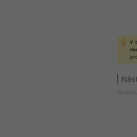
V 
ne
pro
Nást
Ke sběru