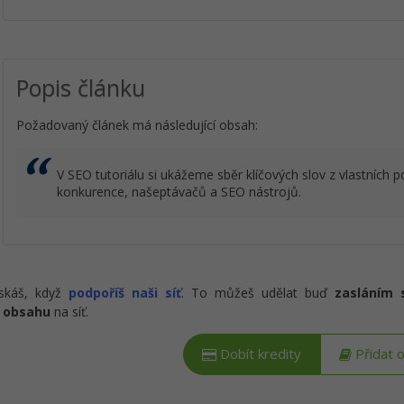
Popis článku
Požadovaný článek má následující obsah:
V SEO tutoriálu si ukážeme sběr klíčových slov z vlastních 
konkurence, našeptávačů a SEO nástrojů.
ískáš, když
podpoříš naši síť
. To můžeš udělat buď
zasláním 
 obsahu
na síť.
Dobít kredity
Přidat 