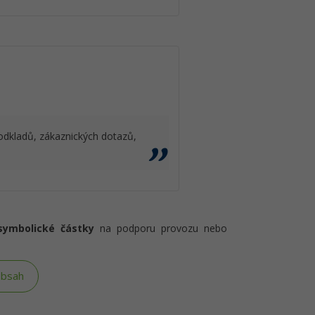
podkladů, zákaznických dotazů,
symbolické částky
na podporu provozu nebo
obsah