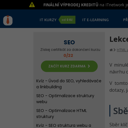
FINÁLNÍ VÝPRODEJ KREDITŮ
na ITnetwork je
IT KURZY
IT E-LEARNING
PŘ
od
0 Kč
SEO - Úvod do optimalizace
webů pro vyhledávače
SEO - Internetové vyhledávače
Lekce
SEO
a PageRank
Získej certifikát za dokončení kurzu
HTML a
SEO - Algoritmy Google a kvalita
0/22
výsledků
V minulé
SEO - Linkbuilding a zpětné
ZAČÍT KURZ ZDARMA
návrhu 
odkazy
Kvíz - Úvod do SEO, vyhledávače
V tomt
a linkbuilding
dotazy, 
SEO - Optimalizace struktury
webu
Sbě
SEO - Optimalizace HTML
struktury
Sběr klí
Kvíz - SEO struktura webu a