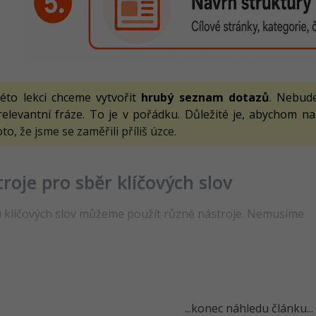
této lekci chceme vytvořit
hrubý seznam dotazů
. Nebude
relevantní fráze. To je v pořádku. Důležité je, abychom na
to, že jsme se zaměřili příliš úzce.
roje pro sběr klíčových slov
 klíčových slov můžeme použít různé nástroje. Nemusíme
...konec náhledu článku...