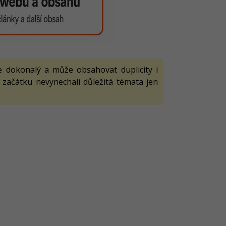
 dokonalý a může obsahovat duplicity i
 začátku nevynechali důležitá témata jen