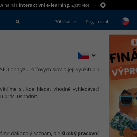
MA
na náš
interaktivní e-learning
.
Zjisti více:
Přihlásit se
Registrovat
 SEO analýzu klíčových slov a její využití při
světlíme si, kde hledat vhodné vyhledávací
u práci usnadnit.
ledáme dokonalý seznam, ale
široký pracovní