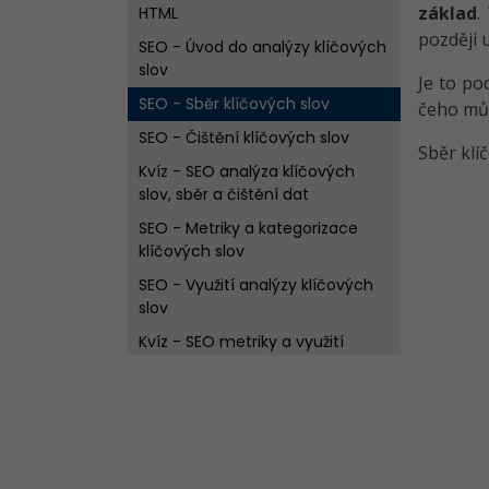
základ
.
HTML
později 
SEO - Úvod do analýzy klíčových
slov
Je to po
SEO - Sběr klíčových slov
čeho můž
SEO - Čištění klíčových slov
Sběr klí
Kvíz - SEO analýza klíčových
slov, sběr a čištění dat
SEO - Metriky a kategorizace
klíčových slov
SEO - Využití analýzy klíčových
slov
Kvíz - SEO metriky a využití
klíčových slov
SEO - Nástroj Google Search
Console
SEO - Kontrola webu v Chrome
DevTools