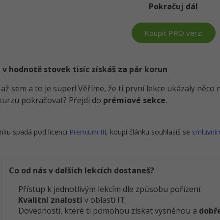
Pokračuj dál
Koupit PRO verzi
 v hodnotě stovek tisíc získáš za pár korun
i až sem a to je super! Věříme, že ti první lekce ukázaly něc
kurzu pokračovat? Přejdi do
prémiové sekce
.
nku spadá pod licenci
Premium III
, koupí článku souhlasíš se
smluvní
Co od nás v dalších lekcích dostaneš?
Přístup k jednotlivým lekcím dle způsobu pořízení.
Kvalitní znalosti
v oblasti IT.
Dovednosti, které ti pomohou získat vysněnou a
dobře