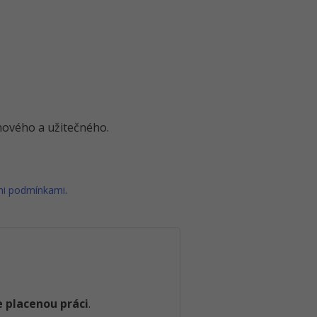
o nového a užitečného.
mi podmínkami
.
 placenou práci
.