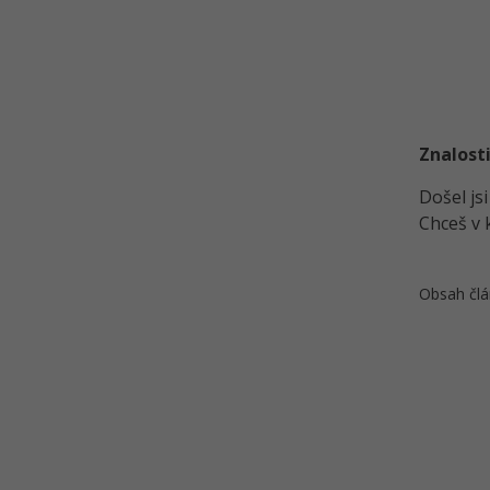
Znalosti
Došel js
Chceš v 
Obsah člá