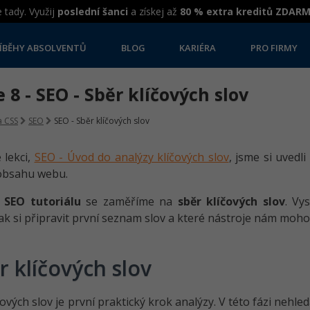
 tady. Využij
poslední šanci
a získej až
80 % extra kreditů ZDAR
ÍBĚHY ABSOLVENTŮ
BLOG
KARIÉRA
PRO FIRMY
 8 - SEO - Sběr klíčových slov
 CSS
SEO
SEO - Sběr klíčových slov
 lekci,
SEO - Úvod do analýzy klíčových slov
, jsme si uvedli
obsahu webu.
o
SEO tutoriálu
se zaměříme na
sběr klíčových slov
. Vy
jak si připravit první seznam slov a které nástroje nám moho
r klíčových slov
čových slov je první praktický krok analýzy. V této fázi neh