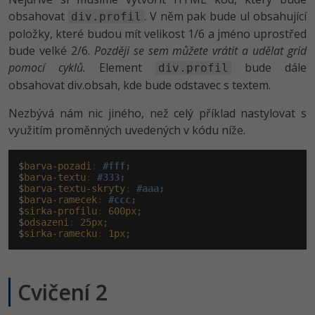
obsahovat
. V něm pak bude ul obsahující
div.profil
položky, které budou mít velikost 1/6 a jméno uprostřed
bude velké 2/6.
Později se sem můžete vrátit a udělat grid
pomocí cyklů.
Element
bude dále
div.profil
obsahovat div.obsah, kde bude odstavec s textem.
Nezbývá nám nic jiného, než celý příklad nastylovat s
využitím proměnných uvedených v kódu níže.
$
barva-pozadi
:
#fff;
$
barva-textu
:
#333;
$
barva-textu-skryty
:
#aaa;
$
barva-ramecek
:
#ccc;
$
sirka-profilu
:
600px;
$
odsazeni
:
25px;
$
sirka-ramecku
:
1px;
Cvičení 2