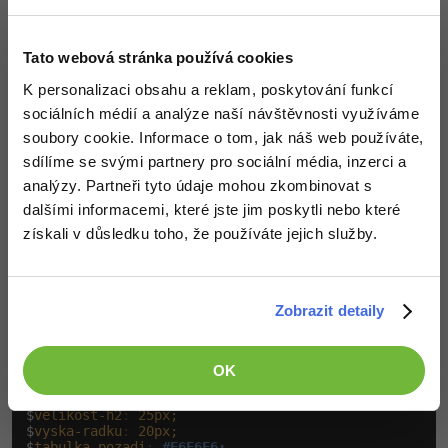
Tentokrát máme tedy vytvořit pozvánku na sraz.
Nejdříve vytvoříme nějaký
, kde bude vše
div.obsah
vložené. V něm budeme mít obrázek, nadpis
,
Tato webová stránka používá cookies
<h1>
několik odstavců s popisem akce, nadpis
a
<h2>
K personalizaci obsahu a reklam, poskytování funkcí
formulář pro přihlášení. Formulář bude obsahovat
sociálních médií a analýze naší návštěvnosti využíváme
tabulku, v níž se bude zadávat jméno a potvrzovat
soubory cookie. Informace o tom, jak náš web používáte,
příchod na akci. Také bude obsahovat potvrzovací
sdílíme se svými partnery pro sociální média, inzerci a
tlačítko.
analýzy. Partneři tyto údaje mohou zkombinovat s
dalšími informacemi, které jste jim poskytli nebo které
Nastylujete tedy pozvánku s využitím hnízdění,
získali v důsledku toho, že používáte jejich služby.
proměnných, rozšíření atd. Můžete využít následující
proměnné.
Zobrazit detaily
$
barva-pisma
:
#333;
$
odsazeni
:
20px;
$
padding
:
10px;
$
sirka-obsah
:
900px;
OK
$
sirka-polozky
:
600px;
$
velikost-h1
:
40px;
$
velikost-h2
:
25px;
$
vyska-radku
:
20px;
$
tabulka-pozadi
:
#F6F6F6;