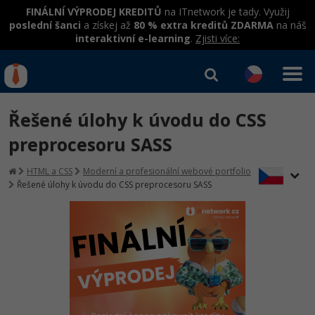
FINÁLNÍ VÝPRODEJ KREDITŮ
na ITnetwork je tady. Využij
poslední šanci
a získej až
80 % extra kreditů ZDARMA
na náš
interaktivní e-learning
.
Zjisti více:
IT kurzy
Od
0 Kč
Řešené úlohy k úvodu do CSS
Přihlásit se
|
Registrovat
IT e-learning
Rekvalifikace a kurzy
preprocesoru SASS
hrazené úřadem práce
Kurzy IT profesí
HTML a CSS
Moderní a profesionální webové portfolio
Workshopy zdarma
Řešené úlohy k úvodu do CSS preprocesoru SASS
Junior programátor
Kurzy programování
Umělá inteligence v praxi
Školení
Programátor WWW aplikací
Jak začít?
Kurzy e-commerce
Datová analýza v praxi
Základy programování
Školení dle technologií
-80%
Senior programátor
Java
Testování softwaru
Kurzy designu
Objektové programování - OOP
C# .NET
-80%
Front-end developer
-80%
C#.NET
Datová analýza
HTML/CSS
Umělá inteligence
Java