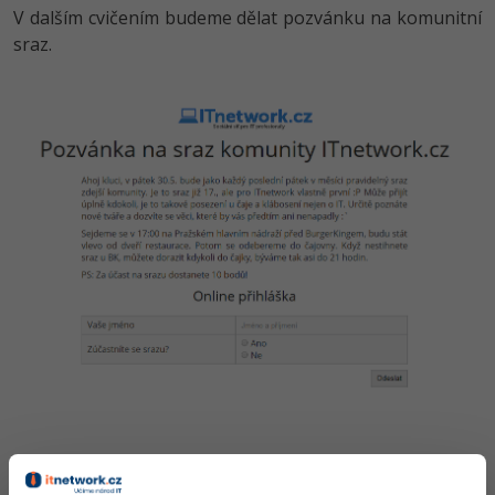
V dalším cvičením budeme dělat pozvánku na komunitní
sraz.
Pozvánka na komunitní sraz