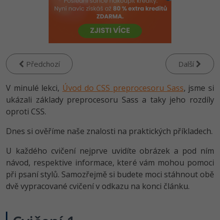
-80%
Vývojář mobilních aplikací
-80%
Python
Digitální gramotnost
Photoshop
HTML5, CSS3, Bootstrap, SEO
PHP
-80%
-30%
Specialista na AI a bigdata
-80%
JavaScript
Marketing
Adobe Illustrator
SQL a databáze
JavaScript
-80%
C# Game developer
-30%
PHP
WordPress
Adobe Lightroom
Testování a verzování
Předchozí
Další
Python
-80%
-30%
Webdesigner
-15%
C++
SEO
Adobe XD
V minulé lekci,
UML a návrhové vzory
Úvod do CSS preprocesoru Sass
, jsme si
HTML / CSS
-80%
ukázali základy preprocesoru Sass a taky jeho rozdíly
Tester
-25%
Swift
UX
Adobe InDesign
React
oproti CSS.
UML a návrhové vzory
-80%
Systémový administrátor
Kotlin
Business
Adobe After Effects
Dnes si ověříme naše znalosti na praktických příkladech.
Spring
MySQL/MariaDB
-80%
-25%
Grafik / UX/UI návrhář
-80%
C
Kryptoměny
U každého cvičení nejprve uvidíte obrázek a pod ním
Blender
ASP.NET MVC
MS-SQL
návod, respektive informace, které vám mohou pomoci
-30%
3D grafik
VB.NET
Copywriting
při psaní stylů. Samozřejmě si budete moci stáhnout obě
Inkscape
Django
SQLite
dvě vypracované cvičení v odkazu na konci článku.
-80%
Projektový manažer
-80%
SQL
MS Office
Fotografování
Best practices
-80%
Databázový analytik
Návrh SW
Google Dokumenty