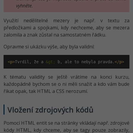
vyhněte.
Využití nedělitelné mezery je např. v textu za
předložkami a spojkami, kdy nechceme, aby se mezera
zalomila a znak zůstal na samostatném řádku.
Opravme si ukázku výše, aby byla validní:
<p>
Tvrdil, že a 
&gt;
 b, ale to nebyla pravda.
</p>
K tématu validity se ještě vrátíme na konci kurzu,
každopádně bychom se o ni měli snažit a kdo vám bude
říkat opak, tak HTML a CSS nerozumí.
Vložení zdrojových kódů
Pomocí HTML entit se na stránky vkládají např. zdrojové
kódy HTML, kdy chceme, aby se tagy pouze zobrazily,