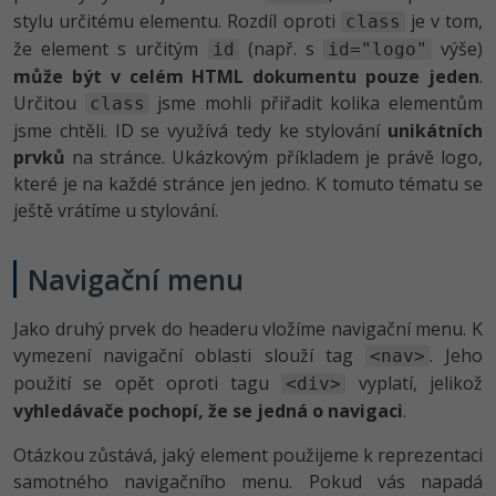
stylu určitému elementu. Rozdíl oproti
je v tom,
class
že element s určitým
(např. s
výše)
id
id="logo"
může být v celém HTML dokumentu pouze jeden
.
Určitou
jsme mohli přiřadit kolika elementům
class
jsme chtěli. ID se využívá tedy ke stylování
unikátních
prvků
na stránce. Ukázkovým příkladem je právě logo,
které je na každé stránce jen jedno. K tomuto tématu se
ještě vrátíme u stylování.
Navigační menu
Jako druhý prvek do headeru vložíme navigační menu. K
vymezení navigační oblasti slouží tag
. Jeho
<nav>
použití se opět oproti tagu
vyplatí, jelikož
<div>
vyhledávače pochopí, že se jedná o navigaci
.
Otázkou zůstává, jaký element použijeme k reprezentaci
samotného navigačního menu. Pokud vás napadá