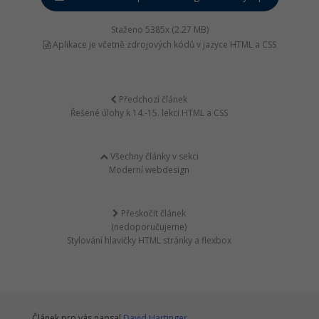
Staženo 5385x (2.27 MB)
Aplikace je včetně zdrojových kódů v jazyce HTML a CSS
Předchozí článek
Řešené úlohy k 14.-15. lekci HTML a CSS
Všechny články v sekci
Moderní webdesign
Přeskočit článek
(nedoporučujeme)
Stylování hlavičky HTML stránky a flexbox
Článek pro vás napsal
David Hartinger