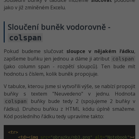
Sousední buňky v tabulce můžeme
slučovat
podobně
jako v již zmíněném Excelu.
Sloučení buněk vodorovně -
colspan
Pokud budeme slučovat
sloupce v nějakém řádku
,
zapíšeme buňku jen jednou a dáme ji atribut
colspan
(jako column span - rozpětí sloupců). Ten bude mít
hodnotu s číslem, kolik buněk propojuje.
V tabulce, kterou jsme si vytvořili výše, se nabízí propojit
buňky s textem "Neuvedeno" v jednu. Hodnota
buňky bude tedy 2 (spojujeme 2 buňky v
colspan
řádku). Druhou buňku z HTML kódu úplně smažeme.
Kód posledního řádku tedy upravíme takto:
<tr>
<td><img
 src=
"obrazky/nb3.png"
 alt=
"Notebook"
></