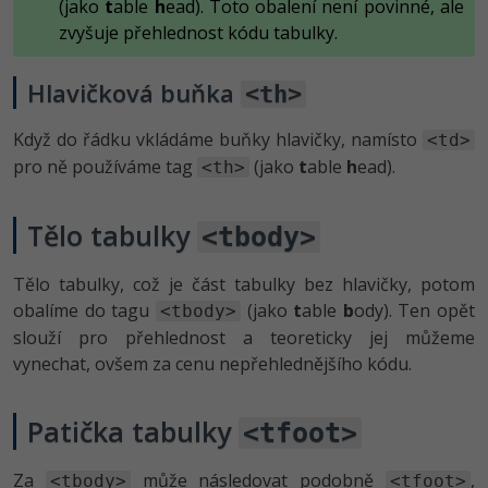
(jako
t
able
h
ead). Toto obalení není povinné, ale
zvyšuje přehlednost kódu tabulky.
Hlavičková buňka
<th>
Když do řádku vkládáme buňky hlavičky, namísto
<td>
pro ně používáme tag
(jako
t
able
h
ead).
<th>
Tělo tabulky
<tbody>
Tělo tabulky, což je část tabulky bez hlavičky, potom
obalíme do tagu
(jako
t
able
b
ody). Ten opět
<tbody>
slouží pro přehlednost a teoreticky jej můžeme
vynechat, ovšem za cenu nepřehlednějšího kódu.
Patička tabulky
<tfoot>
Za
může následovat podobně
,
<tbody>
<tfoot>