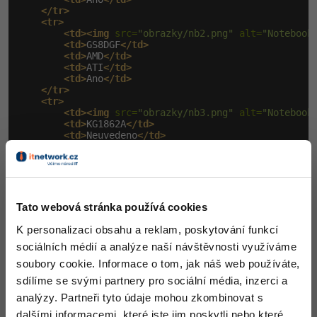
</tr>
<tr>
<td><img
 src=
"obrazky/nb2.png"
 alt=
"Notebook
<td>
GS8DGF
</td>
<td>
AMD
</td>
<td>
ATI
</td>
<td>
Ano
</td>
</tr>
<tr>
<td><img
 src=
"obrazky/nb3.png"
 alt=
"Notebook
<td>
KG1862A
</td>
<td>
Neuvedeno
</td>
<td>
Neuvedeno
</td>
<td>
Ne
</td>
</tr>
</tbody>
</table>
Tato webová stránka používá cookies
Výsledek:
K personalizaci obsahu a reklam, poskytování funkcí
sociálních médií a analýze naší návštěvnosti využíváme
soubory cookie. Informace o tom, jak náš web používáte,
sdílíme se svými partnery pro sociální média, inzerci a
Jednoduchá tabulka
analýzy. Partneři tyto údaje mohou zkombinovat s
file:///C:/User­s/David/OneDri­ve/prvni_web/ta­
dalšími informacemi, které jste jim poskytli nebo které
bulka.html