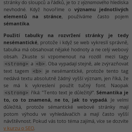
stránky do sloupců a řádků, je to z
významového
hlediska
nevhodné. Když hovoříme o
významu jednotlivých
elementů na stránce
, používáme často pojem
sémantika
.
Použití tabulky na rozvržení stránky je tedy
nesémantické
, protože i když se web vykreslí správně,
tabulka má obsahovat nějaké hodnoty a ne celý webový
obsah. Zkuste si vzpomenout na rozdíl mezi tagy
a
. Oba vypadají stejně, ale zvýrazňovat
<strong>
<b>
text tagem
je nesémantické, protože tento tag
<b>
nedává textu absolutně žádný vyšší význam, jen říká, že
se má k vykreslení použít tučný font. Naopak
říká: "Tento text je důležitý!".
Sémantika je
<strong>
to, co to znamená, ne to, jak to vypadá
. Je velmi
důležitá, protože sémantické webové stránky mají
potom výhodu ve vyhledávačích a mají často vyšší
návštěvnost. Pokud vás toto téma zajímá, více se dozvíte
v kurzu o SEO
.