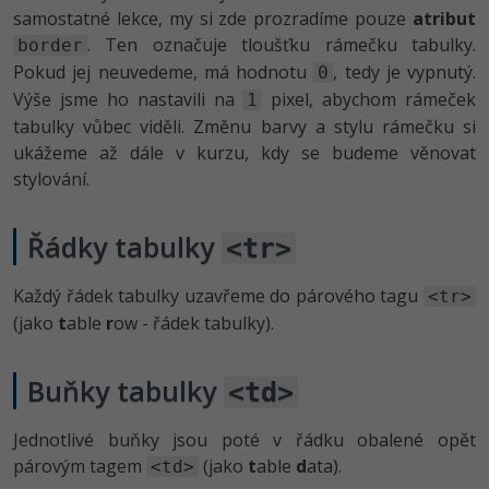
samostatné lekce, my si zde prozradíme pouze
atribut
. Ten označuje tloušťku rámečku tabulky.
border
Pokud jej neuvedeme, má hodnotu
, tedy je vypnutý.
0
Výše jsme ho nastavili na
pixel, abychom rámeček
1
tabulky vůbec viděli. Změnu barvy a stylu rámečku si
ukážeme až dále v kurzu, kdy se budeme věnovat
stylování.
Řádky tabulky
<tr>
Každý řádek tabulky uzavřeme do párového tagu
<tr>
(jako
t
able
r
ow - řádek tabulky).
Buňky tabulky
<td>
Jednotlivé buňky jsou poté v řádku obalené opět
párovým tagem
(jako
t
able
d
ata).
<td>