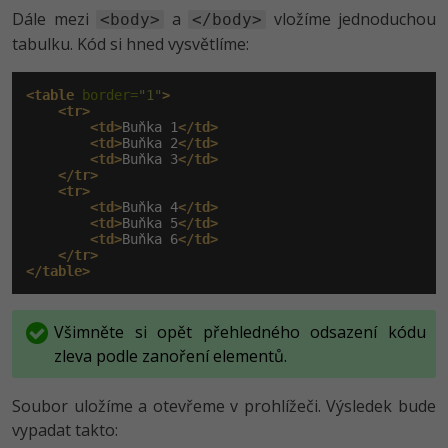
Dále mezi
a
vložíme jednoduchou
<body>
</body>
tabulku. Kód si hned vysvětlíme:
<table
 border=
"1"
>
<tr>
<td>
Buňka 1
</td>
<td>
Buňka 2
</td>
<td>
Buňka 3
</td>
</tr>
<tr>
<td>
Buňka 4
</td>
<td>
Buňka 5
</td>
<td>
Buňka 6
</td>
</tr>
</table>
Všimněte si opět přehledného odsazení kódu
zleva podle zanoření elementů.
Soubor uložíme a otevřeme v prohlížeči. Výsledek bude
vypadat takto: