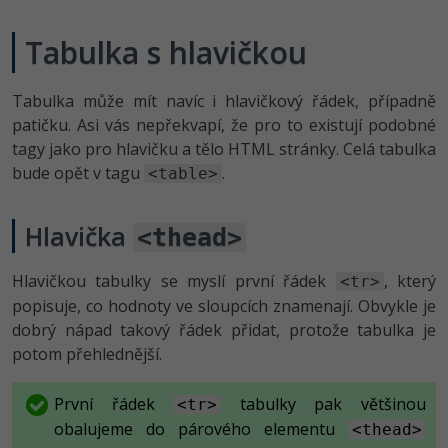
Tabulka s hlavičkou
Tabulka může mít navíc i hlavičkový řádek, případně
patičku. Asi vás nepřekvapí, že pro to existují podobné
tagy jako pro hlavičku a tělo HTML stránky. Celá tabulka
bude opět v tagu
.
<table>
Hlavička
<thead>
Hlavičkou tabulky se myslí první řádek
, který
<tr>
popisuje, co hodnoty ve sloupcích znamenají. Obvykle je
dobrý nápad takový řádek přidat, protože tabulka je
potom přehlednější.
První řádek
tabulky pak většinou
<tr>
obalujeme do párového elementu
<thead>