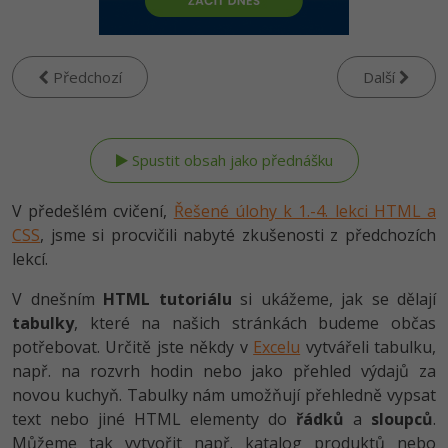
-80%
Vývojář mobilních aplikací
-80%
Python
Digitální gramotnost
Photoshop
HTML5, CSS3, Bootstrap, SEO
PHP
-80%
-30%
Specialista na AI a bigdata
-80%
JavaScript
Marketing
Adobe Illustrator
Předchozí
Další
SQL a databáze
JavaScript
-80%
C# Game developer
-30%
PHP
WordPress
Adobe Lightroom
Testování a verzování
Python
-80%
-30%
Webdesigner
-15%
C++
SEO
Adobe XD
UML a návrhové vzory
HTML / CSS
-80%
Tester
-25%
Swift
V předešlém cvičení,
UX
Řešené úlohy k 1.-4. lekci HTML a
Adobe InDesign
React
UML a návrhové vzory
CSS
, jsme si procvičili nabyté zkušenosti z předchozích
-80%
Systémový administrátor
Kotlin
Business
lekcí.
Adobe After Effects
Spring
MySQL/MariaDB
-80%
-25%
Grafik / UX/UI návrhář
V dnešním
HTML tutoriálu
si ukážeme, jak se dělají
-80%
C
Kryptoměny
Blender
ASP.NET MVC
tabulky
, které na našich stránkách budeme občas
MS-SQL
-30%
3D grafik
potřebovat. Určitě jste někdy v
Excelu
vytvářeli tabulku,
VB.NET
Copywriting
Inkscape
Django
např. na rozvrh hodin nebo jako přehled výdajů za
SQLite
-80%
Projektový manažer
-80%
novou kuchyň. Tabulky nám umožňují přehledně vypsat
SQL
MS Office
Fotografování
Best practices
text nebo jiné HTML elementy do
řádků
a
sloupců
.
-80%
Databázový analytik
Návrh SW
Můžeme tak vytvořit např. katalog produktů nebo
Google Dokumenty