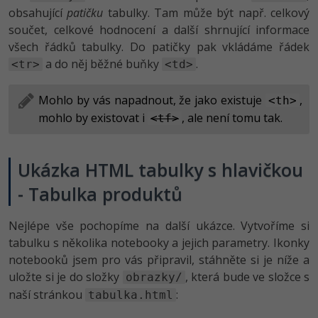
obsahující
patičku
tabulky. Tam může být např. celkový
součet, celkové hodnocení a další shrnující informace
všech řádků tabulky. Do patičky pak vkládáme řádek
a do něj běžné buňky
.
<tr>
<td>
Mohlo by vás napadnout, že jako existuje
,
<th>
mohlo by existovat i
, ale není tomu tak.
<tf>
Ukázka HTML tabulky s hlavičkou
- Tabulka produktů
Nejlépe vše pochopíme na další ukázce. Vytvoříme si
tabulku s několika notebooky a jejich parametry. Ikonky
notebooků jsem pro vás připravil, stáhněte si je níže a
uložte si je do složky
, která bude ve složce s
obrazky/
naší stránkou
:
tabulka.html