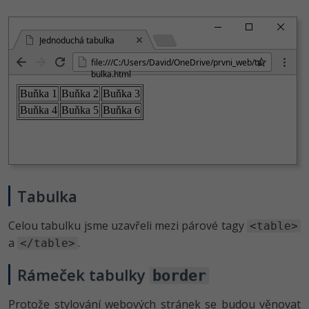
Jednoduchá tabulka
file:///C:/User­s/David/OneDri­ve/prvni_web/ta­
bulka.html
Tabulka
Celou tabulku jsme uzavřeli mezi párové tagy
<table>
a
.
</table>
Rámeček tabulky
border
Protože stylování webových stránek se budou věnovat