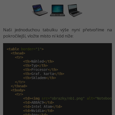
Naši jednoduchou tabulku výše nyní přetvoříme na
pokročilejší, vložte místo ní kód níže:
<table
 border=
"1"
>
<thead>
<tr>
<th>
Náhled
</th>
<th>
Typ
</th>
<th>
Procesor
</th>
<th>
Graf. karta
</th>
<th>
Skladem
</th>
</tr>
</thead>
<tbody>
<tr>
<td><img
 src=
"obrazky/nb1.png"
 alt=
"Notebook
<td>
AB8AC9
</td>
<td>
Intel Atom
</td>
<td>
Nvidia
</td>
<td>
Ano
</td>