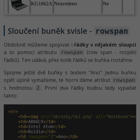
Sloučení buněk svisle -
rowspan
Obdobně můžeme spojovat i
řádky v nějakém sloupci
a to pomocí atributu
(row span - rozpětí
rowspan
řádků). Ten udává, přes kolik řádků se buňka roztáhne.
Spojme ještě dvě buňky s textem "Ano". Jednu buňku
opět úplně vymažeme, té horní dáme atribut
rowspan
s hodnotou
. První dva řádky budou tedy vypadat
2
takto:
<tr>
<td><img
 src=
"obrazky/nb1.png"
 alt=
"Notebook"
></
<td>
AB8AC9
</td>
<td>
Intel Atom
</td>
<td>
Nvidia
</td>
<td
 rowspan=
"2"
>
Ano
</td>