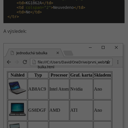
<td>
KG1862A
</td>
<td
 colspan=
"2"
>
Neuvedeno
</td>
<td>
Ne
</td>
</tr>
A výsledek:
Jednoduchá tabulka
file:///C:/User­s/David/OneDri­ve/prvni_web/ta­
bulka.html