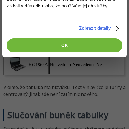
získali v důsledku toho, že používáte jejich služby.
Zobrazit detaily
OK
Vidíme, že tabulka má hlavičku. Text v hlavičce je tučný a
centrovaný. Jinak zde není zatím nic nového.
Slučování buněk tabulky