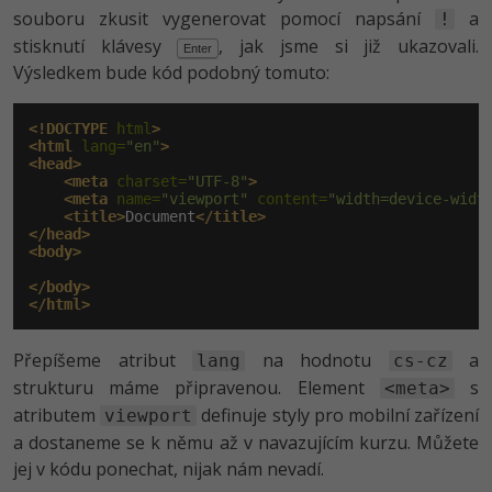
souboru zkusit vygenerovat pomocí napsání
a
!
stisknutí klávesy
, jak jsme si již ukazovali.
Enter
Výsledkem bude kód podobný tomuto:
<!DOCTYPE
 html
>
<html
 lang=
"en"
>
<head>
<meta
 charset=
"UTF-8"
>
<meta
 name=
"viewport"
 content=
"width=device-widt
<title>
Document
</title>
</head>
<body>
</body>
</html>
Přepíšeme atribut
na hodnotu
a
lang
cs-cz
strukturu máme připravenou. Element
s
<meta>
atributem
definuje styly pro mobilní zařízení
viewport
a dostaneme se k němu až v navazujícím kurzu. Můžete
jej v kódu ponechat, nijak nám nevadí.