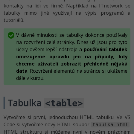
Video
kontakty na lidi ve firmě. Například na ITnetwork se
-41%
Copywriter
Algoritmy
tabulky mimo jiné využívají na výpis programů a
Time management
Ostatní
tutoriálů.
-10%
WordPress specialista
Umělá inteligence (AI)
Windows
Fórum
V dávné minulosti se tabulky dokonce používaly
SEO specialista
Pro děti
Linux
na rozvržení celé stránky. Dnes už jsou pro tyto
Příběhy absolventů
účely ovšem lepší nástroje a
používání tabulek
Více
Sítě
Blog
omezujeme opravdu jen na případy, kdy
chceme uživateli zobrazit přehledně nějaká
Kariéra
Fórum
Kybernetická bezpečnost
data
. Rozvržení elementů na stránce si ukážeme
dále v kurzu.
Pro firmy
Elektronický podpis
Fórum
Tabulka
<table>
Vytvořme si první, jednoduchou HTML tabulku. Ve VS
Code si vytvořme nový HTML soubor
.
tabulka.html
HTML strukturu si můžeme nyní v novém prázdném