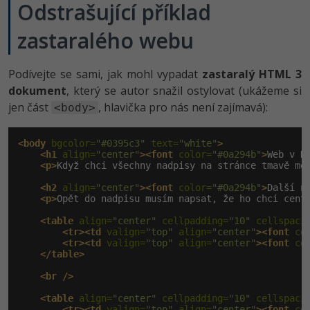
Odstrašující příklad
zastaralého webu
Podívejte se sami, jak mohl vypadat
zastaralý HTML 3
dokument
, který se autor snažil ostylovat (ukážeme si
jen část
, hlavička pro nás není zajímavá):
<body>
<body
 bgcolor=
"#0395c3"
 text=
"white"
>
<h1
 align=
"center"
><font
 color=
"#0a294b"
>
Web v H
<p>
Když chci všechny nadpisy na stránce tmavě mo
<h2
 align=
"center"
><font
 color=
"#0a294b"
>
Další n
<p>
Opět do nadpisu musím napsat, že ho chci cent
<table
 align=
"center"
 cellpadding=
"10"
 cellspaci
<tr><td
 valign=
"top"
 align=
"center"
><font
 co
<tr><td
 valign=
"top"
 align=
"center"
><font
 co
</table>
<br
/>
<table
 align=
"center"
 cellpadding=
"10"
 cellspaci
<tr><td
 valign=
"top"
 align=
"center"
><font
 co