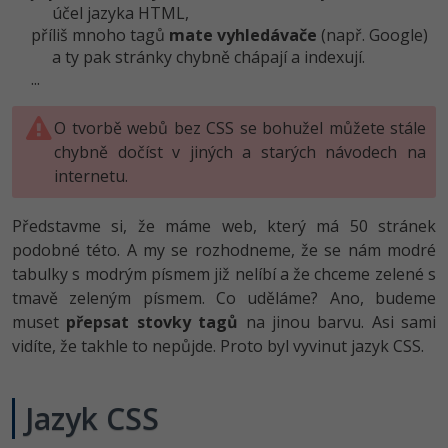
účel jazyka HTML,
příliš mnoho tagů
mate vyhledávače
(např. Google)
a ty pak stránky chybně chápají a indexují.
...
O tvorbě webů bez CSS se bohužel můžete stále
chybně dočíst v jiných a starých návodech na
internetu.
Představme si, že máme web, který má 50 stránek
podobné této. A my se rozhodneme, že se nám modré
tabulky s modrým písmem již nelíbí a že chceme zelené s
tmavě zeleným písmem. Co uděláme? Ano, budeme
muset
přepsat stovky tagů
na jinou barvu. Asi sami
vidíte, že takhle to nepůjde. Proto byl vyvinut jazyk CSS.
Jazyk CSS