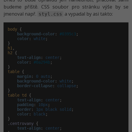
budeme příště. CSS soubor pro stránku výše by se
jmenoval např.
a vypadal by asi takto:
styl.css
body
 {

background-color
:
#0395c3
;

color
:
 white
;

h1
h2
 {

text-align
:
 center
;

color
:
#0a294b
;

table
 {

margin
:
 0 auto
;

background-color
:
 white
;

border-collapse
:
 collapse
;

table
td
 {

text-align
:
 center
;

padding
:
 10px
;

border
:
 1px black solid
;

color
:
 black
;

.centrovany
 {

text-align
:
 center
;
