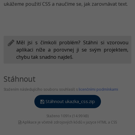
ukážeme použití CSS a naučíme se, jak zarovnávat text.
Měl jsi s čímkoli problém? Stáhni si vzorovou
aplikaci níže a porovnej ji se svým projektem,
chybu tak snadno najdeš.
Stáhnout
Stažením následujícího souboru souhlasíš s
licenčními podmínkami
Stáhnout ukazka_css.zip
Staženo 1091x (14.99 kB)
Aplikace je včetně zdrojových kódů v jazyce HTML a CSS