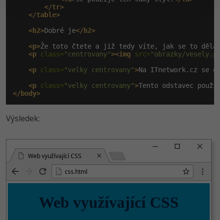
</tr>
</table>
<h2>
Dobré je
</h2>
<p>
Že toto čtete a již tedy víte, jak se to dělá
<p
 class=
"centrovany"
><img
 src=
"obrazky/vesely.p
<p
 class=
"velky centrovany"
>
Na ITnetwork.cz se d
<p
 class=
"velky centrovany"
>
Tento odstavec použí
</body>
Výsledek:
Web využívající CSS
css.html