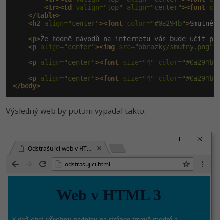
<tr><td
 valign=
"top"
 align=
"center"
><font
 co
</table>
<h2
 align=
"center"
><font
 color=
"#0a294b"
>
Smutné 
<p>
Že hodně návodů na internetu vás bude učit ps
<p
 align=
"center"
><img
 src=
"obrazky/smutny.png"
 
<p
 align=
"center"
><font
 size=
"4"
 color=
"#0a294b"
<p
 align=
"center"
><font
 size=
"4"
 color=
"#0a294b"
</body>
Výsledný web by potom vypadal takto:
Odstrašující web v HTML
odstrasujici.html