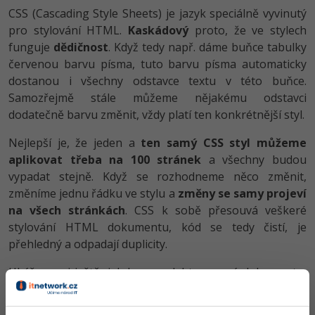
CSS (Cascading Style Sheets) je jazyk speciálně vyvinutý
pro stylování HTML.
Kaskádový
proto, že ve stylech
funguje
dědičnost
. Když tedy např. dáme buňce tabulky
červenou barvu písma, tuto barvu písma automaticky
dostanou i všechny odstavce textu v této buňce.
Samozřejmě stále můžeme nějakému odstavci
dodatečně barvu změnit, vždy platí ten konkrétnější styl.
Nejlepší je, že jeden a
ten samý CSS styl můžeme
aplikovat třeba na 100 stránek
a všechny budou
vypadat stejně. Když se rozhodneme něco změnit,
změníme jednu řádku ve stylu a
změny se samy projeví
na všech stránkách
. CSS k sobě přesouvá veškeré
stylování HTML dokumentu, kód se tedy čistí, je
přehledný a odpadají duplicity.
Ukážeme si ještě, jak by vypadal ten samý dokument s
použitím CSS: