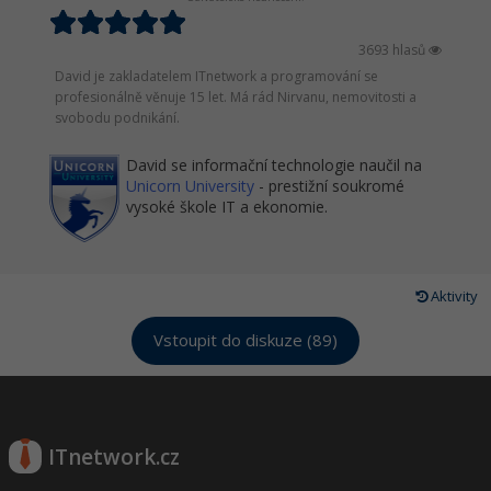
3693 hlasů
David je zakladatelem ITnetwork a programování se
profesionálně věnuje 15 let. Má rád Nirvanu, nemovitosti a
svobodu podnikání.
David se informační technologie naučil na
Unicorn University
- prestižní soukromé
vysoké škole IT a ekonomie.
Aktivity
Vstoupit do diskuze (89)
ITnetwork.cz