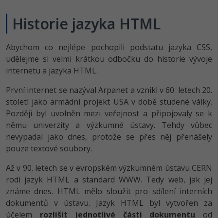
Video
-41%
Copywriter
Historie jazyka HTML
Algoritmy
Time management
Ostatní
-10%
WordPress specialista
Umělá inteligence (AI)
Windows
Fórum
Abychom co nejlépe pochopili podstatu jazyka CSS,
udělejme si velmi krátkou odbočku do historie vývoje
SEO specialista
Pro děti
Linux
internetu a jazyka HTML.
Příběhy absolventů
Více
První internet se nazýval Arpanet a vznikl v 60. letech 20.
Sítě
Blog
století jako armádní projekt USA v době studené války.
Kariéra
Fórum
Později byl uvolněn mezi veřejnost a připojovaly se k
Kybernetická bezpečnost
němu univerzity a výzkumné ústavy. Tehdy vůbec
Pro firmy
Elektronický podpis
nevypadal jako dnes, protože se přes něj přenášely
pouze textové soubory.
Fórum
Až v 90. letech se v evropském výzkumném ústavu CERN
rodí jazyk HTML a standard WWW. Tedy web, jak jej
známe dnes. HTML mělo sloužit pro sdílení interních
dokumentů v ústavu. Jazyk HTML byl vytvořen za
účelem
rozlišit jednotlivé části dokumentu
od