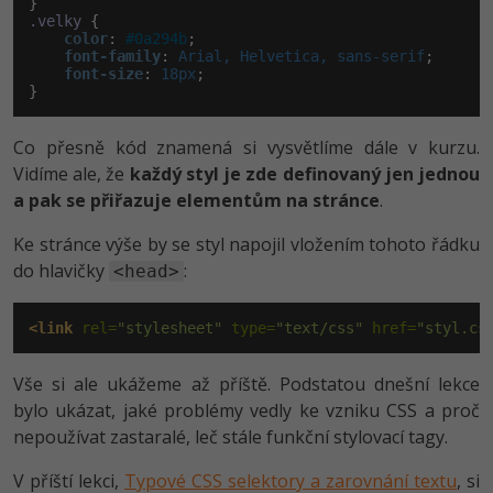
.velky
 {

color
:
#0a294b
;

font-family
:
 Arial, Helvetica, sans-serif
;

font-size
:
 18px
;

}
Co přesně kód znamená si vysvětlíme dále v kurzu.
Vidíme ale, že
každý styl je zde definovaný jen jednou
a pak se přiřazuje elementům na stránce
.
Ke stránce výše by se styl napojil vložením tohoto řádku
do hlavičky
:
<head>
<link
 rel=
"stylesheet"
 type=
"text/css"
 href=
"styl.cs
Vše si ale ukážeme až příště. Podstatou dnešní lekce
bylo ukázat, jaké problémy vedly ke vzniku CSS a proč
nepoužívat zastaralé, leč stále funkční stylovací tagy.
V příští lekci,
Typové CSS selektory a zarovnání textu
, si