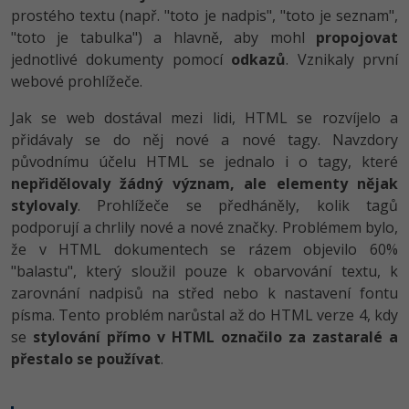
prostého textu (např. "toto je nadpis", "toto je seznam",
"toto je tabulka") a hlavně, aby mohl
propojovat
jednotlivé dokumenty pomocí
odkazů
. Vznikaly první
webové prohlížeče.
Jak se web dostával mezi lidi, HTML se rozvíjelo a
přidávaly se do něj nové a nové tagy. Navzdory
původnímu účelu HTML se jednalo i o tagy, které
nepřidělovaly žádný význam, ale elementy nějak
stylovaly
. Prohlížeče se předháněly, kolik tagů
podporují a chrlily nové a nové značky. Problémem bylo,
že v HTML dokumentech se rázem objevilo 60%
"balastu", který sloužil pouze k obarvování textu, k
zarovnání nadpisů na střed nebo k nastavení fontu
písma. Tento problém narůstal až do HTML verze 4, kdy
se
stylování přímo v HTML označilo za zastaralé a
přestalo se používat
.