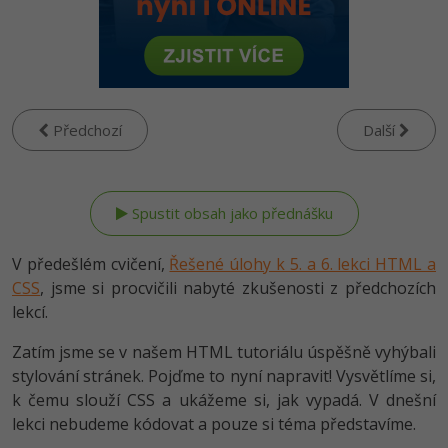
-80%
Vývojář mobilních aplikací
-80%
Python
Digitální gramotnost
Photoshop
HTML5, CSS3, Bootstrap, SEO
PHP
-80%
-30%
Specialista na AI a bigdata
-80%
JavaScript
Marketing
Adobe Illustrator
SQL a databáze
JavaScript
-80%
C# Game developer
-30%
PHP
WordPress
Adobe Lightroom
Testování a verzování
Předchozí
Další
Python
-80%
-30%
Webdesigner
-15%
C++
SEO
Adobe XD
UML a návrhové vzory
HTML / CSS
-80%
Tester
-25%
Swift
UX
Adobe InDesign
React
UML a návrhové vzory
-80%
Systémový administrátor
Kotlin
Business
Adobe After Effects
V předešlém cvičení,
Řešené úlohy k 5. a 6. lekci HTML a
Spring
MySQL/MariaDB
CSS
, jsme si procvičili nabyté zkušenosti z předchozích
-80%
-25%
Grafik / UX/UI návrhář
-80%
C
Kryptoměny
Blender
lekcí.
ASP.NET MVC
MS-SQL
-30%
3D grafik
VB.NET
Zatím jsme se v našem HTML tutoriálu úspěšně vyhýbali
Copywriting
Inkscape
Django
SQLite
stylování stránek. Pojďme to nyní napravit! Vysvětlíme si,
-80%
Projektový manažer
-80%
SQL
MS Office
k čemu slouží CSS a ukážeme si, jak vypadá. V dnešní
Fotografování
Best practices
lekci nebudeme kódovat a pouze si téma představíme.
-80%
Databázový analytik
Návrh SW
Google Dokumenty