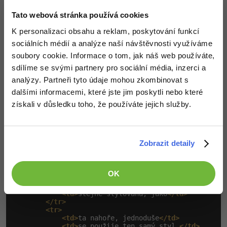
<body>
Tato webová stránka používá cookies
<h1>
Web využívající CSS
</h1>
<p>
Když chci všechny nadpisy na stránce tmavě mo
K personalizaci obsahu a reklam, poskytování funkcí
<h2>
Další nadpis
</h2>
sociálních médií a analýze naší návštěvnosti využíváme
<p>
Nadpis výše se sám ostyloval, jelikož to bylo
soubory cookie. Informace o tom, jak náš web používáte,
<table>
sdílíme se svými partnery pro sociální média, inzerci a
<tr>
analýzy. Partneři tyto údaje mohou zkombinovat s
<td>
Tato tabulka
</td>
<td>
obsahuje
</td>
dalšími informacemi, které jste jim poskytli nebo které
</tr>
získali v důsledku toho, že používáte jejich služby.
<tr>
<td>
jen definici tabulky
</td>
<td>
a text.
</td>
</tr>
</table>
Zobrazit detaily
<br
/>
<table>
OK
<tr>
<td>
Tato tabulka je úplně
</td>
<td>
stejně stylovaná, jako
</td>
</tr>
<tr>
<td>
ta nahoře, jednoduše
</td>
<td>
se použije ten samý styl.
</td>