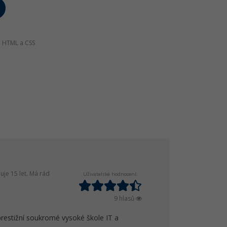
e HTML a CSS
je 15 let. Má rád
Uživatelské hodnocení:
9 hlasů
prestižní soukromé vysoké škole IT a