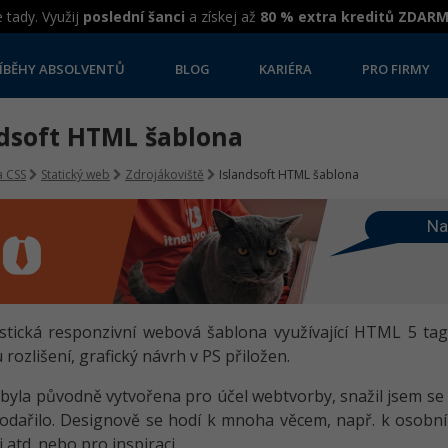
 tady. Využij
poslední šanci
a získej až
80 % extra kreditů ZDAR
ÍBĚHY ABSOLVENTŮ
BLOG
KARIÉRA
PRO FIRMY
ndsoft HTML šablona
 CSS
Statický web
Zdrojákoviště
Islandsoft HTML šablona
Na
stická responzivní webová šablona využívající HTML 5 tagy
rozlišení, grafický návrh v PS přiložen.
byla původně vytvořena pro účel webtvorby, snažil jsem se te
odařilo. Designově se hodí k mnoha věcem, např. k osobn
 atd. nebo pro inspiraci.