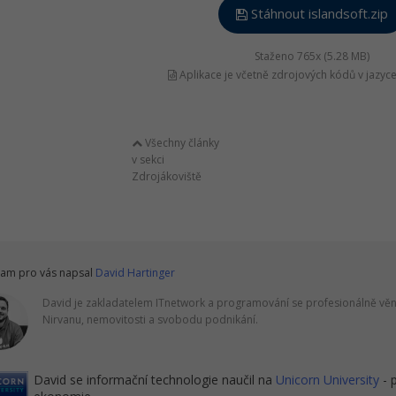
Stáhnout islandsoft.zip
Staženo 765x (5.28 MB)
Aplikace je včetně zdrojových kódů v jazyc
Všechny články
v sekci
Zdrojákoviště
am pro vás napsal
David Hartinger
David je zakladatelem ITnetwork a programování se profesionálně věnu
Nirvanu, nemovitosti a svobodu podnikání.
David se informační technologie naučil na
Unicorn University
- 