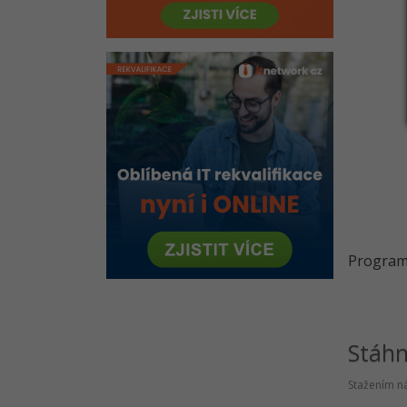
Program 
Stáh
Stažením ná