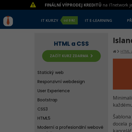
FINÁLNÍ VÝPRODEJ KREDITŮ
na ITnetwork je
IT KURZY
IT E-LEARNING
PŘ
od
0 Kč
Isla
HTML a CSS
HTML a
ZAČÍT KURZ ZDARMA
Statický web
Responzivní webdesign
User Experience
Minimali
Bootstrap
každému 
CSS3
Šablona 
HTML5
docela p
Moderní a profesionální webové
kanceláři