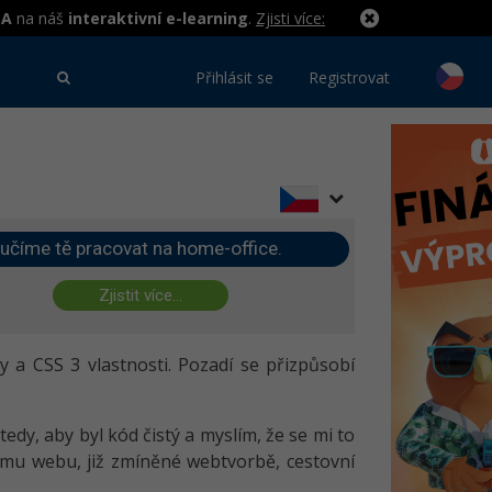
MA
na náš
interaktivní e-learning
.
Zjisti více:
Přihlásit se
Registrovat
učíme tě pracovat na home-office.
Zjistit více...
 a CSS 3 vlastnosti. Pozadí se přizpůsobí
dy, aby byl kód čistý a myslím, že se mi to
ímu webu, již zmíněné webtvorbě, cestovní