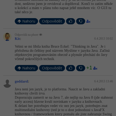
dost, nedávno jsem je revidoval a doplňoval. Končí to zatím někde
u kolekcí a mám v plánu toho napsat ještě mnohem víc. O GUI tu
také něco je.
Nahoru
Odpovědět
Odpovídá na phoer
Kit
:
6.4.2013 10:02
Velmi se mi líbila kniha Bruce Eckel: "Thinking in Java". Je i
přeložena do češtiny pod názvem Myslíme v jazyku Java. Začíná
objektovým programováním obecně a plynule přechází do Javy
včetně pokročilých technik.
+1
Nahoru
Odpovědět
goddard
:
6.4.2013 13:46
Java neni jen jazyk, je to platforma. Naucit se Javu a zakladni
knihovny chvili trva.
Doporucuju zamerit se na Javu 7, ale nejlip na Javu 8 (jde stahnout
early access) hlavne kvuli novinkam v jazyku a knihovnach.
K delani her potrebujes vedet vic nez jen jazyk, potrebujes znat
multimedialni knihovny (ted je to o dost jednodussi s JavaFX
knihovnou / frameworkem ktery pomalu ale jiste nahrazuje Swing