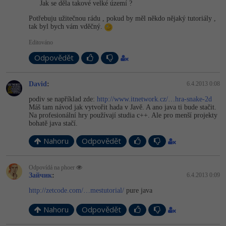
Jak se děla takové velké území ?
-41%
Copywriter
Potřebuju užitečnou rádu , pokud by měl někdo nějaký tutoriály ,
Algoritmy
tak byl bych vám vděčný.
-10%
WordPress specialista
Editováno
Umělá inteligence (AI)
Odpovědět
SEO specialista
Pro děti
David
:
6.4.2013 0:08
Více
podiv se například zde:
http://www.itnetwork.cz/…hra-snake-2d
Máš tam návod jak vytvořit hada v Javě. A ano java ti bude stačit.
Fórum
Na profesionální hry používají studia c++. Ale pro menší projekty
bohatě java stačí.
Nahoru
Odpovědět
Kurzy e-commerce
Testování softwaru
Odpovídá na phoer
Kurzy designu
Зайчик
:
6.4.2013 0:09
-80%
Datová analýza
HTML/CSS
http://zetcode.com/…mestutorial/
pure java
Příběhy absolventů
-80%
Nahoru
Odpovědět
Digitální gramotnost
Blog
Photoshop