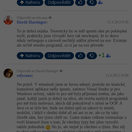
Nahoru
Odpovědět
Odpovídá na relycanx
David Hartinger
:
12.4.2013 9:36
To je dobrá otázka. Teoreticky by se měl spustit sám po poklepání
myší, prakticky jsou vývojáři Javy tak neschopní, že to skoro
nikdy nefunguje a zároveň nechtějí udělat převod na exe. Existuje
ale určitě mnoho programů, co ti jar na exe převede.
+1
Nahoru
Odpovědět
Odpovídá na David Hartinger
relycanx
:
12.4.2013 10:09
No právě. V minulosti jsem se Javou seknul, protože mi klasické,
konzolové aplikace nešly spustit, zatímco Visual Studio je pro
Windows určený, takže to pro mě byla příjemná změna, ale jako
jasně, každý jazyk je dobrý na něco, ale tvorba malých prográmků
pro mě byla motivace, abych dál pokračoval v učení se OOP. A
Java co se týče her, bude asi dobrá spíš na takové ty menší,
mobilní, i když v dnešní době už asi ani to ne, ale co by taky
člověk sám, bez týmu chtěl no. Game maker celkem rozmazluje a
tvoří klamavé iluze o tom, že všechny typy her jdou vytvořit
takhle jednoduše
No jo, ale stejně je všechno o týmu. Bez něj
to chce velkou trpělivost a přichází (alespoň u mě) pesimismus :/