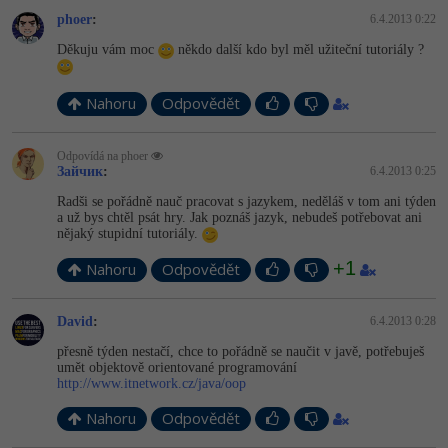
-30%
Kariéra
-80%
Marketing
phoer
:
6.4.2013 0:22
Adobe Illustrator
Děkuju vám moc
někdo další kdo byl měl užiteční tutoriály ?
Pro firmy
-30%
WordPress
Adobe Lightroom
-30%
Nahoru
Odpovědět
-15%
SEO
Adobe XD
-25%
Odpovídá na phoer
UX
Adobe InDesign
Зайчик
:
6.4.2013 0:25
Radši se pořádně nauč pracovat s jazykem, neděláš v tom ani týden
Business
Adobe After Effects
a už bys chtěl psát hry. Jak poznáš jazyk, nebudeš potřebovat ani
nějaký stupidní tutoriály.
-25%
-80%
Kryptoměny
Blender
+1
Nahoru
Odpovědět
-30%
Copywriting
Inkscape
David
:
6.4.2013 0:28
-80%
-80%
MS Office
Fotografování
přesně týden nestačí, chce to pořádně se naučit v javě, potřebuješ
umět objektově orientované programování
http://www.itnetwork.cz/java/oop
Google Dokumenty
Video
Nahoru
Odpovědět
Time management
Ostatní