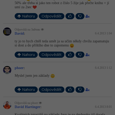
50% ale třeba si jako ten robot z číslo 5 žije jak přečte knihu + jí
umí za 2sec
Nahoru
Odpovědět
Odpovídá na Зайчик
David
:
6.4.2013 1:04
ty jo to bych chtěl teda umět ja sa učím někdy chvílu zapamatuju
si dost a do příštího dne to zapomenu
Nahoru
Odpovědět
phoer
:
6.4.2013 1:12
Myslel jsem jen základy
Nahoru
Odpovědět
Odpovídá na phoer
David Hartinger
:
6.4.2013 8:01
Kvalitních tutoriálů na základy Javy je na devbooku již docela