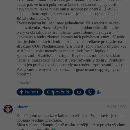
budes pak ve hrach pokracovat bude ti vykon ciste javy dosti
nevyhovovat, takze budes muset sahnout po openGL (LWJGL)
nebo nejakem enginu, ktery na tom jede a ulehcuje praci napr
JME3 nebo libGDX.
Tvorit nejakou hru neni moc jednoduchy. Na zacatku si nejdriv
udelas okynko, zkusis si jestli ti na nej pujdou vykreslit nejake
tvary ci obrazky. Pak si implementujes listenery na mys a
klavesnici a budes zkouset pomoci nich pohybovat s nimi. V tehle
fazi je dobre to zacit clenit do trid a vubec celkove premyslet na
strukture OOP. Nejdulezitejsi je si udelat jedno vlakno/smycku kde
se ti budou volat metody na render, updatovani logiky a
zpracovani uzivatelskeho vstupu. Kdyz budes mit takhle zaklad
napsanej muzes zacit nabalovat veci/tridy/entity do hry. Prakticky
budes jen pridavat veci do metody na render a zpracovani logiky.
Pak zacnes premyslet nad kolizemi, generovani mapy a jinyma
blbostma.
Editováno
Nahoru
Odpovědět
phoer
:
6.4.2013 0:39
Koukál jsem se dneska v knihkupectví na knížku o Javě , je to tam
popsáno všechno překrásně.
Mám v planu jí koupit ale až trošku později , až si projdu všechny
tutorialy u Javy zde.