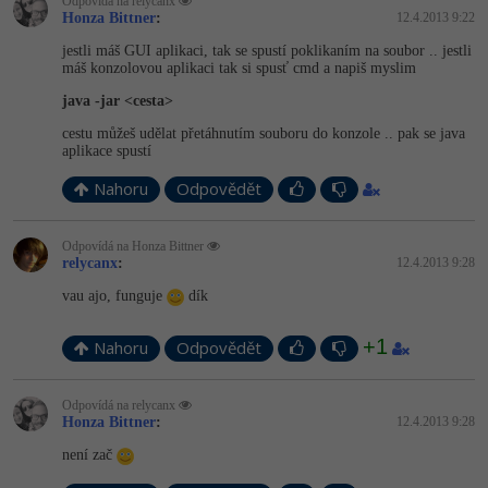
Odpovídá na relycanx
Honza Bittner
:
12.4.2013 9:22
jestli máš GUI aplikaci, tak se spustí poklikaním na soubor .. jestli
máš konzolovou aplikaci tak si spusť cmd a napiš myslim
java -jar <cesta>
cestu můžeš udělat přetáhnutím souboru do konzole .. pak se java
aplikace spustí
Nahoru
Odpovědět
Odpovídá na Honza Bittner
relycanx
:
12.4.2013 9:28
vau ajo, funguje
dík
+1
Nahoru
Odpovědět
Odpovídá na relycanx
Honza Bittner
:
12.4.2013 9:28
není zač