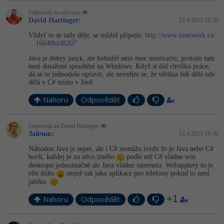
Odpovídá na relycanx
David Hartinger
:
12.4.2013 10:30
Vždyť to se tady děje, se můžeš připojit:
http://www.itnetwork.cz/
…16040bfd8207
Java je dobrý jazyk, ale bohužel není moc motivační, protože tam
není dotažené spouštění na Windows. Když si dáš chvilku práce,
dá se to jednoduše opravit, ale nevidím se, že většina lidí dělá zde
dělá v C# místo v Javě.
Nahoru
Odpovědět
Odpovídá na David Hartinger
Зайчик
:
12.4.2013 10:36
Náhodou Java je super, ale i C# nemůžu tvrdit že je Java nebo C#
horší, každej je na něco jiného
podle mě C# vládne win
desktopu jednoznačně ale Java vládne internetu. Webapplety to je
eňo ňůňo
stejně tak jako aplikace pro telefony pokud to není
jablko.
+1
Nahoru
Odpovědět