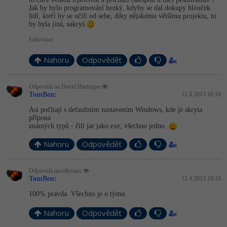
Jak by bylo programování hezký, kdyby se dal dokupy hlouček
lidí, kteří by se učili od sebe, díky nějakému většímu projektu, to
by byla jiná, sakryš
Editováno
Nahoru
Odpovědět
Odpovídá na David Hartinger
TomBen
:
12.4.2013 10:18
Asi počítají s defaultním nastavením Windows, kde je skryta
přípona
známých typů - čili jar jako exe, všechno jedno.
Nahoru
Odpovědět
Odpovídá na relycanx
TomBen
:
12.4.2013 10:18
100% pravda. Všechno je o týmu.
Nahoru
Odpovědět