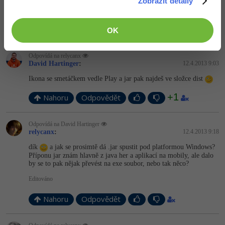
Zobrazit detaily
SPUSTITELNÝ JAR SOUBOR a vytvoříš to .. nevím to přesně ..
já používám ECLIPSE
Nahoru
Odpovědět
OK
Odpovídá na relycanx
David Hartinger
:
12.4.2013 9:03
Ikona se smetáčkem vedle Play a jar pak najdeš ve složce dist
+1
Nahoru
Odpovědět
Odpovídá na David Hartinger
relycanx
:
12.4.2013 9:18
dík
a jak se prosimtě dá .jar spustit pod platformou Windows?
Příponu jar znám hlavně z java her a aplikací na mobily, ale dalo
by se to pak nějak převést na exe soubor, nebo tak něco?
Editováno
Nahoru
Odpovědět