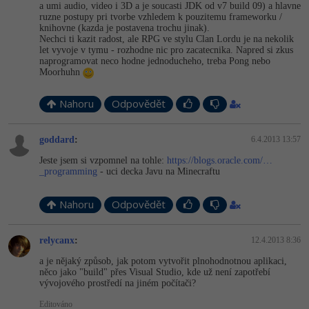
a umi audio, video i 3D a je soucasti JDK od v7 build 09) a hlavne
ruzne postupy pri tvorbe vzhledem k pouzitemu frameworku /
knihovne (kazda je postavena trochu jinak).
Nechci ti kazit radost, ale RPG ve stylu Clan Lordu je na nekolik
let vyvoje v tymu - rozhodne nic pro zacatecnika. Napred si zkus
naprogramovat neco hodne jednoducheho, treba Pong nebo
Moorhuhn
Nahoru
Odpovědět
goddard
:
6.4.2013 13:57
Jeste jsem si vzpomnel na tohle:
https://blogs.oracle.com/…
_programming
- uci decka Javu na Minecraftu
Nahoru
Odpovědět
relycanx
:
12.4.2013 8:36
a je nějaký způsob, jak potom vytvořit plnohodnotnou aplikaci,
něco jako "build" přes Visual Studio, kde už není zapotřebí
vývojového prostředí na jiném počítači?
Editováno