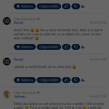
Nahoru
Odpovědět
Odpovídá na phoer
David
:
6.4.2013 0:56
doučit Javu
Jak sa chces ted doučit Javu, když se ji teprve
začínáš u čit a tam je tolik věcí co se můžeš učit a navíc se Java
stále rozšiřuje!
Nahoru
Odpovědět
David
:
6.4.2013 1:00
základy sa možeš doučit ale ne celou Javu
Nahoru
Odpovědět
Odpovídá na phoer
Зайчик
:
6.4.2013 1:00
Děláš jako kdyby ses měl připravit na test z matiky. Učíš se týden
a umíš.
Tu je to trošku jinak víš. Učíš se 5 let
a umíš tak