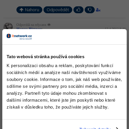
Nahoru
Odpovědět
Odpovídá na relycanx
Honza Bittner
:
12.4.2013 8:46
Když vytvoříš aplikaci v čemkoli tak na druhém PC nikdy
nepotřebuješ vývojové prostředí ...
Nahoru
Odpovědět
Tato webová stránka používá cookies
K personalizaci obsahu a reklam, poskytování funkcí
Odpovídá na Honza Bittner
relycanx
:
12.4.2013 8:54
sociálních médií a analýze naší návštěvnosti využíváme
soubory cookie. Informace o tom, jak náš web používáte,
To jsi mi ale neřekl nic nového. Já potřebuji způsob, jak v
NetBeans tu aplikaci vytvořit.
sdílíme se svými partnery pro sociální média, inzerci a
analýzy. Partneři tyto údaje mohou zkombinovat s
Nahoru
Odpovědět
dalšími informacemi, které jste jim poskytli nebo které
získali v důsledku toho, že používáte jejich služby.
Odpovídá na relycanx
Honza Bittner
:
12.4.2013 8:58
Jo tak .. někde by tam mělo být něco jako EXPORTOVAT .. zvolíš