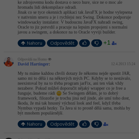
ke zdrojovemu kodu dostava o neco hure, sice ne o moc ale
hromadu lidi dekompilace odradi.
Jinak co se tyce okennich aplikaci tak JavaFX je hodne vylepsena
v nativnim smeru a je i rychlejsi nez Swing. Dokonce podporuje
windowsacky instalator. V budoucnu JavaFX nahradi swing,
Oracle to jiz potvrdil a pracuje na lepsim propojeni s normalni
javou a swingem, a dokonce na to Oracle vyviji builder.
+1
Nahoru
Odpovědět
Odpovídá na Homo
David Hartinger
:
12.4.2013 15:24
My tu máme každou chvíli dotazy že někomu nejde spustit JAR,
samo mi to dělá i na některých mých PC. Kdyby se to nestávalo,
neexistoval by na to třeba program jarFix, ani ten však vždy
nezabere. Pokud můžeš doporučit nějaký wrapper co je free a
funguje, budeme rádi
Se Swingem dělám, je to dobrý
framework, filozofie je trochu jiná než jinde, ale umí toho dost,
škoda, že má tak hnusný výchozí look and feel, když třeba
Nymbus vypadá hezky. Ta Java si to prostě dělá sama, mohla by
být mnohem populárnější.
Nahoru
Odpovědět