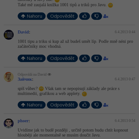
Také mě zaujalá knížka 1001 tipů a triků pro Javu.
Nahoru
Odpovědět
David
:
6.4.2013 0:44
1001 tipu a triku si kup až už budeš umět líp. Podle mně néni pro
začátečníky moc vhodná.
Nahoru
Odpovědět
Odpovídá na David
Зайчик
:
6.4.2013 0:47
spíš vůbec?
Však tam se nepopisují základy ale práce s
multimedii, grafikou a web applety.
Nahoru
Odpovědět
phoer
:
6.4.2013 0:54
Uvidíme jak to budě později , určitě potom budu chtít kopnout
hlouběji ale momentalně se musím doučit Javu.