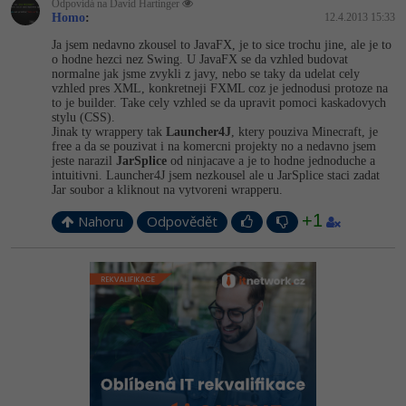
Odpovídá na David Hartinger
Homo
:
12.4.2013 15:33
Ja jsem nedavno zkousel to JavaFX, je to sice trochu jine, ale je to
o hodne hezci nez Swing. U JavaFX se da vzhled budovat
normalne jak jsme zvykli z javy, nebo se taky da udelat cely
vzhled pres XML, konkretneji FXML coz je jednodusi protoze na
to je builder. Take cely vzhled se da upravit pomoci kaskadovych
stylu (CSS).
Jinak ty wrappery tak
Launcher4J
, ktery pouziva Minecraft, je
free a da se pouzivat i na komercni projekty no a nedavno jsem
jeste narazil
JarSplice
od ninjacave a je to hodne jednoduche a
intuitivni. Launcher4J jsem nezkousel ale u JarSplice staci zadat
Jar soubor a kliknout na vytvoreni wrapperu.
+1
Nahoru
Odpovědět