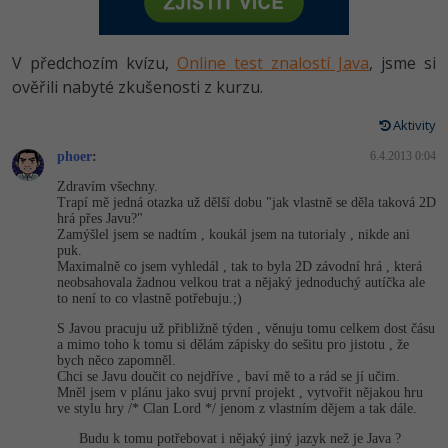
-80%
Vývojář mobilních aplikací
Python
HTML5, CSS3, Bootstrap, SEO
PHP
-80%
Specialista na AI a bigdata
V předchozím kvízu,
Online test znalostí Java
, jsme si
JavaScript
SQL a databáze
ověřili nabyté zkušenosti z kurzu.
JavaScript
-80%
C# Game developer
PHP
Aktivity
Testování a verzování
Python
-80%
Webdesigner
phoer
:
C++
6.4.2013 0:04
UML a návrhové vzory
HTML / CSS
Zdravím všechny.
-80%
Tester
Trapí mě jedná otazka už dělší dobu "jak vlastně se děla taková 2D
Swift
hrá přes Javu?"
React
UML a návrhové vzory
Zamýšlel jsem se nadtím , koukál jsem na tutorialy , nikde ani
-80%
Systémový administrátor
puk.
Kotlin
Maximalně co jsem vyhledál , tak to byla 2D závodní hrá , která
Spring
MySQL/MariaDB
neobsahovala žadnou velkou trat a nějaký jednoduchý autíčka ale
-80%
Grafik / UX/UI návrhář
C
to není to co vlastně potřebuju.;)
ASP.NET MVC
MS-SQL
S Javou pracuju už přibližně týden , věnuju tomu celkem dost čásu
3D grafik
a mimo toho k tomu si dělám zápisky do sešitu pro jistotu , že
VB.NET
bych něco zapomněl.
Django
SQLite
Chci se Javu doučit co nejdříve , baví mě to a rád se jí učim.
Projektový manažer
SQL
Mněl jsem v plánu jako svuj první projekt , vytvořit nějakou hru
ve stylu hry /* Clan Lord */ jenom z vlastním dějem a tak dále.
Best practices
-80%
Databázový analytik
Budu k tomu potřebovat i nějaký jiný jazyk než je Java ?
Návrh SW