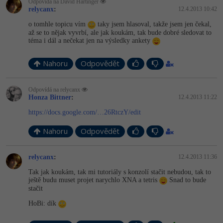
Odpovídá na David Hartinger
relycanx
:
12.4.2013 10:42
o tomhle topicu vím
taky jsem hlasoval, takže jsem jen čekal,
až se to nějak vyvrbí, ale jak koukám, tak bude dobré sledovat to
téma i dál a nečekat jen na výsledky ankety
Nahoru
Odpovědět
Odpovídá na relycanx
Honza Bittner
:
12.4.2013 11:22
https://docs.google.com/…26RtczY/edit
Nahoru
Odpovědět
relycanx
:
12.4.2013 11:36
Tak jak koukám, tak mi tutoriály s konzolí stačit nebudou, tak to
ještě budu muset projet narychlo XNA a tetris
Snad to bude
stačit
HoBi: dík