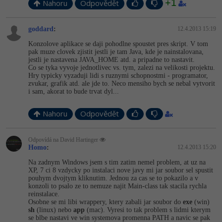
+1
Nahoru
Odpovědět
goddard
:
12.4.2013 15:19
Konzolove aplikace se daji pohodlne spoustet pres skript. V tom
pak muze clovek zjistit jestli je tam Java, kde je nainstalovana,
jestli je nastavena JAVA_HOME atd. a pripadne to nastavit.
Co se tyka vyvoje jednotlivec vs. tym, zalezi na velikosti projektu.
Hry typicky vyzaduji lidi s ruznymi schopnostmi - programator,
zvukar, grafik atd. ale jde to. Neco mensiho bych se nebal vytvorit
i sam, akorat to bude trvat dyl...
Nahoru
Odpovědět
Odpovídá na David Hartinger
Homo
:
12.4.2013 15:20
Na zadnym Windows jsem s tim zatim nemel problem, at uz na
XP, 7 ci 8 vzdycky po instalaci nove javy mi jar soubor sel spustit
pouhym dvojtym kliknutim. Jednou za cas se to pokazilo a v
konzoli to psalo ze to nemuze najit Main-class tak stacila rychla
reinstalace.
Osobne se mi libi wrappery, ktery zabali jar soubor do
exe
(win)
sh
(linux) nebo
app
(mac). Vyresi to tak problem s lidmi kterym
se blbe nastavi ve win systemova promenna PATH a navic se pak