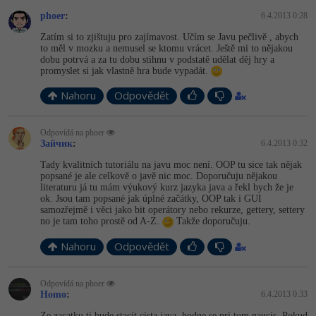
phoer
:
6.4.2013 0:28
Windows
Fórum
Zatím si to zjištuju pro zajímavost. Učím se Javu pečlivě , abych
to měl v mozku a nemusel se ktomu vrácet. Ještě mi to nějakou
dobu potrvá a za tu dobu stihnu v podstatě udělat děj hry a
Linux
promyslet si jak vlastně hra bude vypadát.
Sítě
Nahoru
Odpovědět
Kybernetická bezpečnost
Odpovídá na phoer
Зайчик
:
6.4.2013 0:32
Elektronický podpis
Tady kvalitních tutoriálu na javu moc není. OOP tu sice tak nějak
popsané je ale celkově o javě nic moc. Doporučuju nějakou
literaturu já tu mám výukový kurz jazyka java a řekl bych že je
Fórum
ok. Jsou tam popsané jak úplné začátky, OOP tak i GUI
samozřejmě i věci jako bit operátory nebo rekurze, gettery, settery
no je tam toho prostě od A-Z.
Takže doporučuju.
Nahoru
Odpovědět
Odpovídá na phoer
Homo
:
6.4.2013 0:33
Ze zacatku ti bude stacit cista java, hodne se pri tom naucis. Pokud