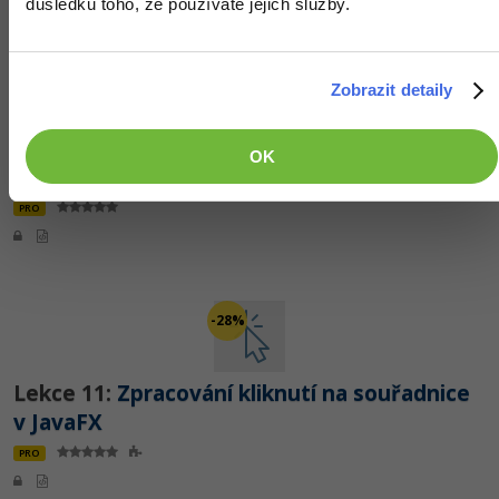
důsledku toho, že používáte jejich služby.
Zobrazit detaily
-28%
OK
Lekce 10:
Kreslení na Pane v JavaFX
PRO
-28%
Lekce 11:
Zpracování kliknutí na souřadnice
v JavaFX
PRO