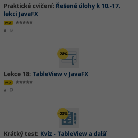
Praktické cvičení:
Řešené úlohy k 10.-17.
lekci JavaFX
PRO
-28%
Lekce 18:
TableView v JavaFX
PRO
-28%
Krátký test:
Kvíz - TableView a další