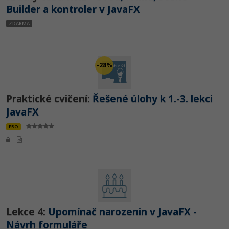
Builder a kontroler v JavaFX
ZDARMA
-28%
Praktické cvičení:
Řešené úlohy k 1.-3. lekci
JavaFX
PRO
Lekce 4:
Upomínač narozenin v JavaFX -
Návrh formuláře