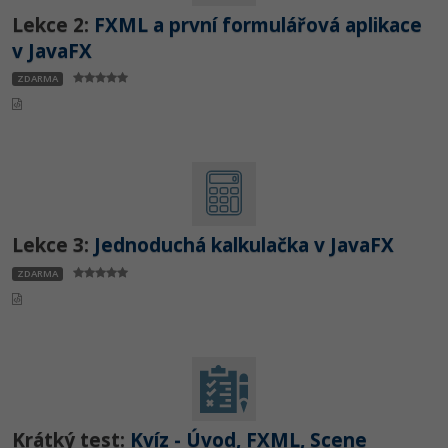
Lekce 2:
FXML a první formulářová aplikace
v JavaFX
ZDARMA
Lekce 3:
Jednoduchá kalkulačka v JavaFX
ZDARMA
Krátký test:
Kvíz - Úvod, FXML, Scene