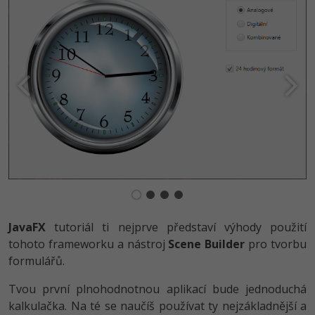
-30%
Kariéra
-80%
Marketing
Adobe Illustrator
Pro firmy
-30%
WordPress
Adobe Lightroom
-30%
-15%
SEO
Adobe XD
-25%
UX
Adobe InDesign
Business
Adobe After Effects
-25%
-80%
Kryptoměny
Blender
-30%
Copywriting
Inkscape
JavaFX
tutoriál ti nejprve představí výhody použití
-80%
-80%
tohoto frameworku a nástroj
Scene Builder
pro tvorbu
MS Office
Fotografování
formulářů.
Google Dokumenty
Video
Tvou první plnohodnotnou aplikací bude jednoduchá
kalkulačka. Na té se naučíš používat ty nejzákladnější a
Time management
Ostatní