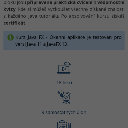
bloku jsou
připravena praktická cvičení
a
vědomostní
-80%
Vývojář mobilních aplikací
Python
kvízy
, kde si můžeš vyzkoušet všechny získané znalosti
HTML5, CSS3, Bootstrap, SEO
PHP
z každého Java tutoriálu. Po absolvování kurzu získáš
-80%
Specialista na AI a bigdata
JavaScript
certifikát
.
SQL a databáze
JavaScript
-80%
C# Game developer
PHP
Kurz Java FX - Okenní aplikace je testován pro
Testování a verzování
Python
-80%
verzi Java 11 a JavaFX 13.
Webdesigner
C++
UML a návrhové vzory
HTML / CSS
-80%
Tester
Swift
React
UML a návrhové vzory
-80%
Systémový administrátor
Kotlin
Spring
MySQL/MariaDB
18 lekcí
-80%
Grafik / UX/UI návrhář
C
ASP.NET MVC
MS-SQL
3D grafik
VB.NET
Django
SQLite
Projektový manažer
9 samostatných úloh
SQL
Best practices
-80%
Databázový analytik
Návrh SW