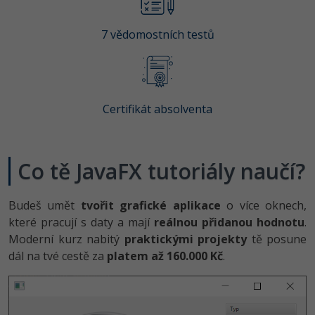
-41%
Copywriter
Algoritmy
7 vědomostních testů
-10%
WordPress specialista
Umělá inteligence (AI)
SEO specialista
Pro děti
Certifikát absolventa
Více
Fórum
Co tě JavaFX tutoriály naučí?
Kurzy e-commerce
Budeš umět
tvořit grafické aplikace
o více oknech,
které pracují s daty a mají
reálnou přidanou hodnotu
.
Testování softwaru
Kurzy designu
Moderní kurz nabitý
praktickými projekty
tě posune
dál na tvé cestě za
platem až 160.000 Kč
.
-80%
Datová analýza
HTML/CSS
Příběhy absolventů
-80%
Digitální gramotnost
Blog
Photoshop