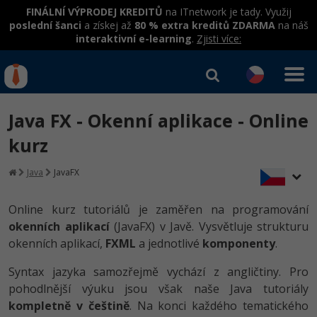
FINÁLNÍ VÝPRODEJ KREDITŮ
na ITnetwork je tady. Využij
poslední šanci
a získej až
80 % extra kreditů ZDARMA
na náš
interaktivní e-learning
.
Zjisti více:
IT kurzy
Od
0 Kč
Java FX - Okenní aplikace - Online
Přihlásit se
|
Registrovat
IT e-learning
Rekvalifikace a kurzy
kurz
hrazené úřadem práce
Kurzy IT profesí
Java
JavaFX
Workshopy zdarma
Junior programátor
Kurzy programování
Umělá inteligence v praxi
Online kurz tutoriálů je zaměřen na programování
Školení
okenních aplikací
(JavaFX) v Javě. Vysvětluje strukturu
Programátor WWW aplikací
Jak začít?
Datová analýza v praxi
okenních aplikací,
FXML
a jednotlivé
komponenty
.
Základy programování
Školení dle technologií
-80%
Senior programátor
Java
Syntax jazyka samozřejmě vychází z angličtiny. Pro
Objektové programování - OOP
C# .NET
pohodlnější výuku jsou však naše Java tutoriály
-80%
Front-end developer
C#.NET
kompletně v češtině
. Na konci každého tematického
Umělá inteligence
Java