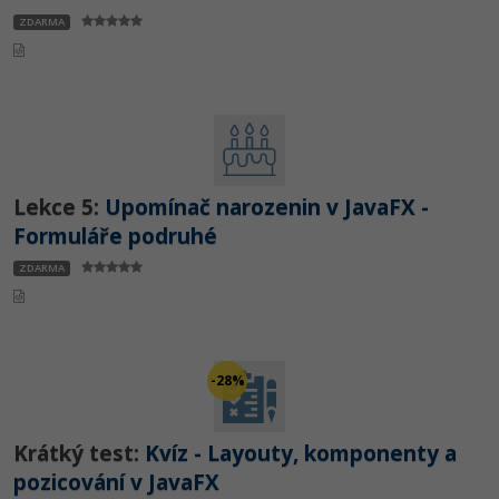
ZDARMA
Lekce 5:
Upomínač narozenin v JavaFX -
Formuláře podruhé
ZDARMA
-28%
Krátký test:
Kvíz - Layouty, komponenty a
pozicování v JavaFX