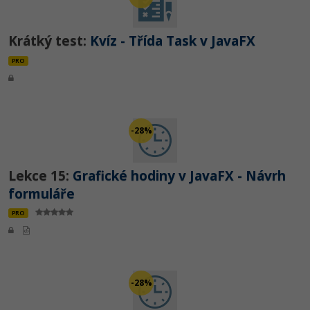
Krátký test:
Kvíz - Třída Task v JavaFX
PRO
-28%
Lekce 15:
Grafické hodiny v JavaFX - Návrh
formuláře
PRO
-28%