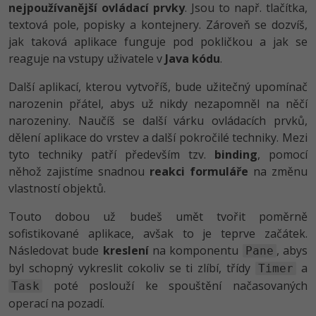
nejpoužívanější ovládací prvky
. Jsou to např. tlačítka,
textová pole, popisky a kontejnery. Zároveň se dozvíš,
Windows
Fórum
jak taková aplikace funguje pod pokličkou a jak se
reaguje na vstupy uživatele v
Java kódu
.
Linux
Další aplikací, kterou vytvoříš, bude užitečný upomínač
Sítě
narozenin přátel, abys už nikdy nezapomněl na něčí
narozeniny. Naučíš se další várku ovládacích prvků,
Kybernetická bezpečnost
dělení aplikace do vrstev a další pokročilé techniky. Mezi
tyto techniky patří především tzv.
binding
, pomocí
Elektronický podpis
něhož zajistíme snadnou
reakci formuláře
na změnu
vlastností objektů.
Fórum
Touto dobou už budeš umět tvořit poměrně
sofistikované aplikace, avšak to je teprve začátek.
Následovat bude
kreslení
na komponentu
, abys
Pane
byl schopný vykreslit cokoliv se ti zlíbí, třídy
a
Timer
poté poslouží ke spouštění načasovaných
Task
operací na pozadí.