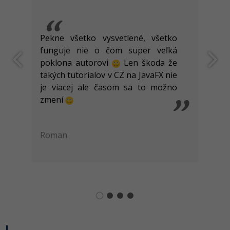
Děkuji za pěkný přehledný tutoriál.
petr.fiala