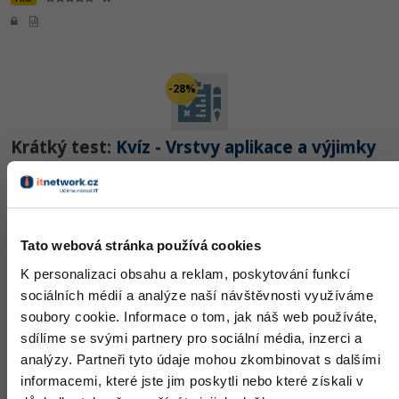
-28%
Krátký test:
Kvíz - Vrstvy aplikace a výjimky
v JavaFX
PRO
Tato webová stránka používá cookies
K personalizaci obsahu a reklam, poskytování funkcí
-28%
sociálních médií a analýze naší návštěvnosti využíváme
soubory cookie. Informace o tom, jak náš web používáte,
sdílíme se svými partnery pro sociální média, inzerci a
Praktické cvičení:
Řešené úlohy k 4.-9. lekci
analýzy. Partneři tyto údaje mohou zkombinovat s dalšími
JavaFX
informacemi, které jste jim poskytli nebo které získali v
PRO