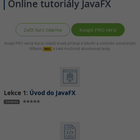
Online tutoriály JavaFX
Začít kurz zdarma
Koupit PRO verzi
Koupí PRO verze kurzu získáš trvalý přístup k lekcím a cvičením označeným
štítkem
a také možnost absolvovat testy.
PRO
Lekce 1:
Úvod do JavaFX
ZDARMA