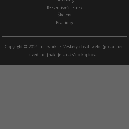
Rekvalifikační kurzy
Školení
Pro firmy
Copyright © 2026 itnetwork.cz. Veškerý obsah webu (pokud není
uvedeno jinak) je zakázáno kopírovat.