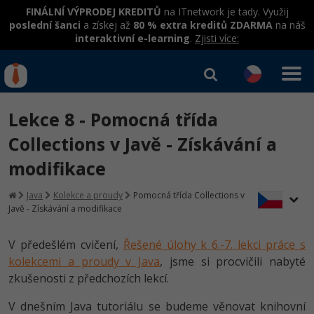
FINÁLNÍ VÝPRODEJ KREDITŮ
na ITnetwork je tady. Využij
poslední šanci
a získej až
80 % extra kreditů ZDARMA
na náš
interaktivní e-learning
.
Zjisti více:
IT kurzy
Od
0 Kč
Lekce 8 - Pomocná třída
Přihlásit se
|
Registrovat
IT e-learning
Rekvalifikace a kurzy
Collections v Javě - Získávání a
hrazené úřadem práce
modifikace
Kurzy IT profesí
Workshopy zdarma
Junior programátor
Java
Kolekce a proudy
Pomocná třída Collections v
Kurzy programování
Umělá inteligence v praxi
Javě - Získávání a modifikace
Školení
Programátor WWW aplikací
Jak začít?
Datová analýza v praxi
Základy programování
V předešlém cvičení,
Řešené úlohy k 6.-7. lekci práce s
Školení dle technologií
-80%
Senior programátor
kolekcemi a proudy v Java
Java
, jsme si procvičili nabyté
Objektové programování - OOP
C# .NET
zkušenosti z předchozích lekcí.
-80%
Front-end developer
C#.NET
V dnešním Java tutoriálu se budeme věnovat knihovní
Umělá inteligence
Java