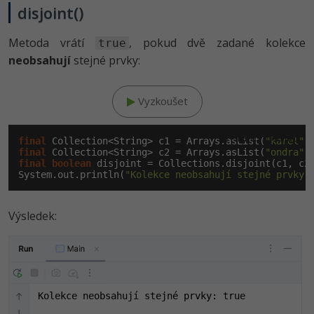
disjoint()
-41%
Copywriter
Algoritmy
Metoda vrátí
, pokud dvě zadané kolekce
true
-10%
WordPress specialista
neobsahují
stejné prvky:
Umělá inteligence (AI)
SEO specialista
Pro děti
Vyzkoušet
Více
Klikni pro editaci
final
 Collection<String> c1 = Arrays.asList(
"karel"
,
final
 Collection<String> c2 = Arrays.asList(
"ondra"
,
Fórum
final
boolean
 disjoint = Collections.disjoint(c1, c2)
System.out.println(
"Kolekce neobsahují stejné prvky:
Kurzy e-commerce
Výsledek:
Testování softwaru
Kurzy designu
-80%
Datová analýza
HTML/CSS
Příběhy absolventů
-80%
Digitální gramotnost
Blog
Photoshop
Kolekce neobsahují stejné prvky: true