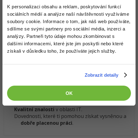
K personalizaci obsahu a reklam, poskytování funkcí
Windows
Znalosti v hodnotě stovek tisíc získáš za pár korun
Fórum
sociálních médií a analýze naší návštěvnosti využíváme
soubory cookie. Informace o tom, jak náš web používáte,
Došel jsi až sem a to je super! Věříme, že ti první lekce
Linux
sdílíme se svými partnery pro sociální média, inzerci a
ukázaly něco nového a užitečného.
analýzy. Partneři tyto údaje mohou zkombinovat s
Chceš v kurzu pokračovat? Přejdi do
prémiové sekce
.
Sítě
dalšími informacemi, které jste jim poskytli nebo které
získali v důsledku toho, že používáte jejich služby.
Kybernetická bezpečnost
Obsah článku spadá pod licenci
Premium
, koupí článku souhlasíš
se
smluvními podmínkami
.
Elektronický podpis
Zobrazit detaily
Fórum
Co od nás v dalších lekcích dostaneš?
OK
Přístup k jednotlivým lekcím dle způsobu pořízení.
Kvalitní znalosti
v oblasti IT.
Dovednosti, které ti pomohou získat vysněnou a
dobře placenou práci
.