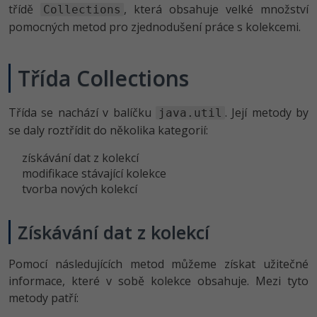
-80%
třídě
, která obsahuje velké množství
Collections
Vývojář mobilních aplikací
Python
pomocných metod pro zjednodušení práce s kolekcemi.
HTML5, CSS3, Bootstrap, SEO
PHP
-80%
Specialista na AI a bigdata
JavaScript
SQL a databáze
JavaScript
Třída Collections
-80%
C# Game developer
PHP
Testování a verzování
Python
-80%
Webdesigner
Třída se nachází v balíčku
. Její metody by
C++
java.util
UML a návrhové vzory
HTML / CSS
se daly roztřídit do několika kategorií:
-80%
Tester
Swift
získávání dat z kolekcí
React
UML a návrhové vzory
modifikace stávající kolekce
-80%
Systémový administrátor
Kotlin
tvorba nových kolekcí
Spring
MySQL/MariaDB
-80%
Grafik / UX/UI návrhář
C
ASP.NET MVC
Získávání dat z kolekcí
MS-SQL
3D grafik
VB.NET
Django
SQLite
Pomocí následujících metod můžeme získat užitečné
Projektový manažer
SQL
informace, které v sobě kolekce obsahuje. Mezi tyto
Best practices
metody patří:
-80%
Databázový analytik
Návrh SW