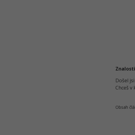
Znalosti
Došel js
Chceš v 
Obsah člá