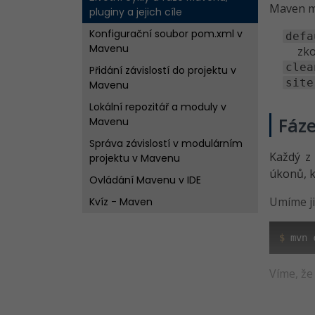
Maven m
pluginy a jejich cíle
Konfigurační soubor pom.xml v
defa
Mavenu
zko
clea
Přidání závislostí do projektu v
site
Mavenu
Lokální repozitář a moduly v
Fáze
Mavenu
Správa závislostí v modulárním
Každý z 
projektu v Mavenu
úkonů, 
Ovládání Mavenu v IDE
Umíme ji
Kvíz - Maven
$
 mvn 
Víme, že