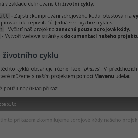
á v základu definované
tři životní cykly
:
- Zajistí zkompilování zdrojového kódu, otestování a
vy
ult
pírování do repositářů. Jedná se o výchozí cyklus.
- Vyčistí náš projekt a
zanechá pouze zdrojové kódy
.
n
- Vytvoří webové stránky s
dokumentací našeho projekt
 životního cyklu
těchto cyklů obsahuje různé fáze (
phases
). V předchozích
které můžeme s naším projektem pomocí
Mavenu
udělat.
ž použít například příkaz:
compile
 tímto příkazem zkompilujeme zdrojové kódy našeho projek