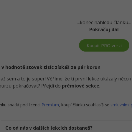
...konec náhledu článku...
Pokračuj dál
Koupit PRO verzi
 v hodnotě stovek tisíc získáš za pár korun
i až sem a to je super! Věříme, že ti první lekce ukázaly něc
kurzu pokračovat? Přejdi do
prémiové sekce
.
nku spadá pod licenci
Premium
, koupí článku souhlasíš se
smluvními
Co od nás v dalších lekcích dostaneš?