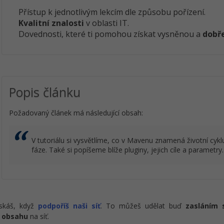
Přístup k jednotlivým lekcím dle způsobu pořízení.
Kvalitní znalosti
v oblasti IT.
Dovednosti, které ti pomohou získat vysněnou a
dobře
Popis článku
Požadovaný článek má následující obsah:
V tutoriálu si vysvětlíme, co v Mavenu znamená životní cyklu
fáze. Také si popíšeme blíže pluginy, jejich cíle a parametry.
ískáš, když
podpoříš naši síť
. To můžeš udělat buď
zasláním 
 obsahu
na síť.