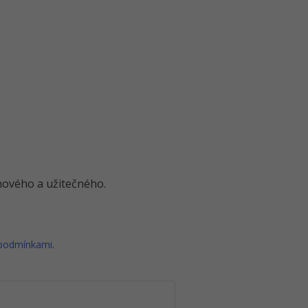
o nového a užitečného.
 podmínkami
.