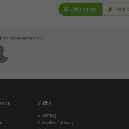
Dobít kredity
Přidat 
k pro vás napsal
Atrament
rk.cz
Služby
E-learning
tu
Rekvalifikační kurzy