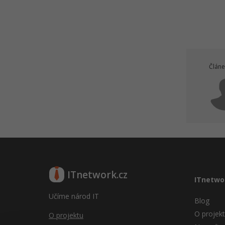
Článe
ITnetwork.cz
ITnetwo
Učíme národ IT
Blog
O projek
O projektu