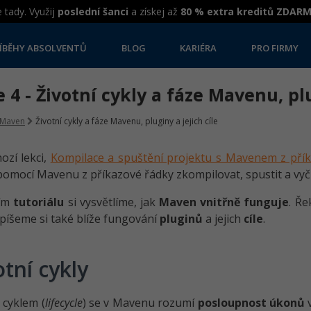
 tady. Využij
poslední šanci
a získej až
80 % extra kreditů ZDAR
ÍBĚHY ABSOLVENTŮ
BLOG
KARIÉRA
PRO FIRMY
 4 - Životní cykly a fáze Mavenu, plu
Maven
Životní cykly a fáze Mavenu, pluginy a jejich cíle
ozí lekci,
Kompilace a spuštění projektu s Mavenem z pří
pomocí Mavenu z příkazové řádky zkompilovat, spustit a vyčis
ním
tutoriálu
si vysvětlíme, jak
Maven vnitřně funguje
. Ře
opíšeme si také blíže fungování
pluginů
a jejich
cíle
.
otní cykly
 cyklem (
lifecycle
) se v Mavenu rozumí
posloupnost úkonů
v