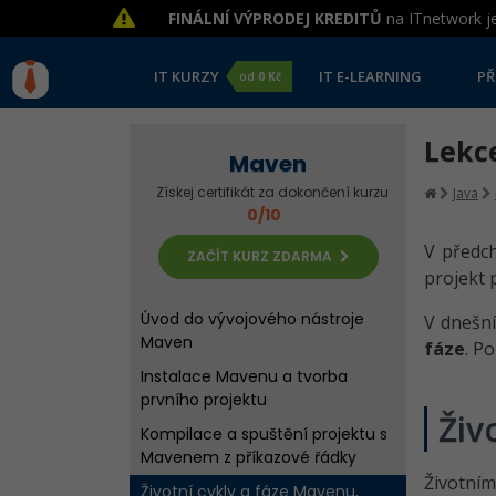
FINÁLNÍ VÝPRODEJ KREDITŮ
na ITnetwork je
IT KURZY
IT E-LEARNING
PŘ
od
0 Kč
Lekce
Maven
Získej certifikát za dokončení kurzu
Java
0/10
V předch
ZAČÍT KURZ ZDARMA
projekt 
Úvod do vývojového nástroje
V dneš
Maven
fáze
. P
Instalace Mavenu a tvorba
prvního projektu
Živ
Kompilace a spuštění projektu s
Mavenem z příkazové řádky
Životním
Životní cykly a fáze Mavenu,