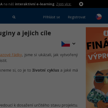
MA
na náš
interaktivní e-learning
.
Zjisti více:
Přihlásit se
Registrovat
giny a jejich cíle
kazové řádky
, jsme si ukázali, jak vytvořený
tit.
kneme si, co je to
životní cyklus
a jaké má
edoucí k dosažení určitého stavu projektu.