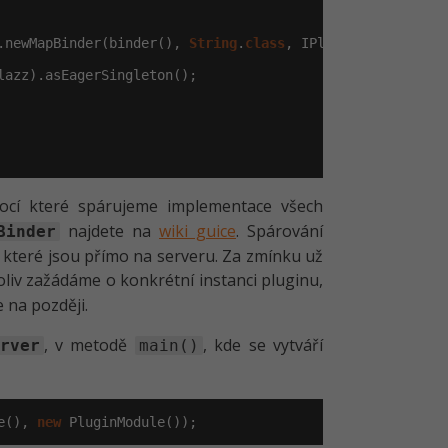
.newMapBinder(binder(), 
String
.
class
, IPlugin.
class
);

lazz).asEagerSingleton();

ocí které spárujeme implementace všech
najdete na
wiki guice
. Spárování
Binder
 které jsou přímo na serveru. Za zmínku už
koliv zažádáme o konkrétní instanci pluginu,
 na později.
, v metodě
, kde se vytváří
rver
main()
e(), 
new
 PluginModule());