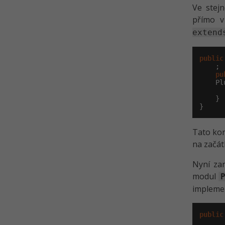
Java chat - Server - Chat plugin
Ve stej
Kvíz - Správa uživatelů, chat
přímo v
service a plugin v Javě
extend
Java chat - Klient - Dokončení 1.
část
public
    ;

Java chat - Klient - Dokončení 2.
pu
část
    Pl
Kvíz - Server pro klientské
    }

aplikace Java
}
Tato kon
na začát
Nyní zar
modul
impleme
public