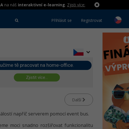
MA
na náš
interaktivní e-learning
.
Zjisti více:
Přihlásit se
Registrovat
učíme tě pracovat na home-office.
Zjistit více...
Další
dálostí napříč serverem pomocí event bus.
e moci snadno rozšiřovat funkcionalitu