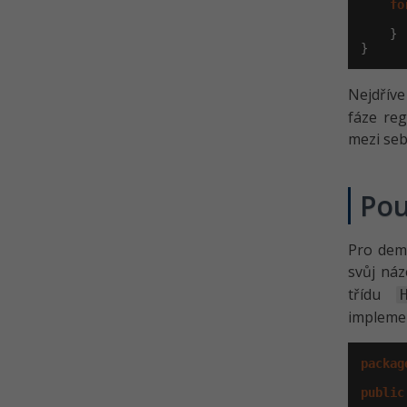
fo
      
    }

}
Nejdřív
fáze reg
mezi se
Pou
Pro demo
svůj náz
třídu
impleme
packag
public