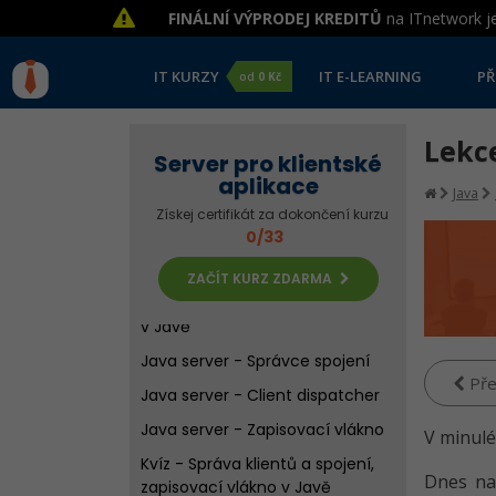
FINÁLNÍ VÝPRODEJ KREDITŮ
na ITnetwork je
IT KURZY
IT E-LEARNING
PŘ
od
0 Kč
Java server - Úvod
Java server - Parametry serveru
Lekce
Server pro klientské
Java server - Google Guice
aplikace
Java
Java server - Vlákno serveru
Získej certifikát za dokončení kurzu
0/33
Kvíz - Parametry serveru, vlákna
a Google Guice
ZAČÍT KURZ ZDARMA
Řešené úlohy k 1.-4. lekci Server
v Javě
Java server - Správce spojení
Pře
Java server - Client dispatcher
Java server - Zapisovací vlákno
V minulé
Kvíz - Správa klientů a spojení,
Dnes na
zapisovací vlákno v Javě