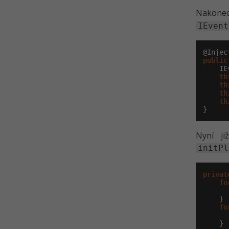
Nakonec
IEvent
public
    IE
th
th
th
th
}
Nyní ji
initPl
privat
fo
      
    }

fo
      
    }
