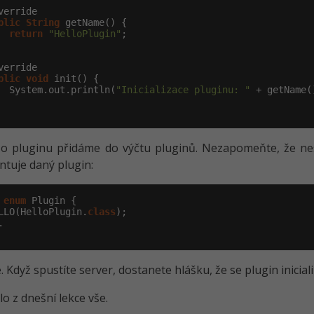
verride

blic
String
 getName() {

return
"HelloPlugin"
;

verride

blic
void
 init() {

  System.out.println(
"Inicializace pluginu: "
 + getName()
 pluginu přidáme do výčtu pluginů. Nezapomeňte, že nesta
tuje daný plugin:
enum
 Plugin {

LLO(HelloPlugin.
class
);



. Když spustíte server, dostanete hlášku, že se plugin iniciali
lo z dnešní lekce vše.