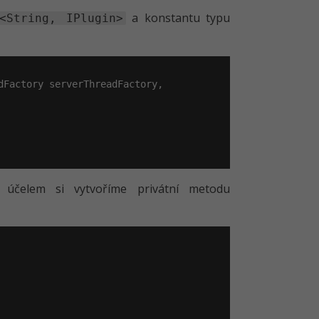
a konstantu typu
<String, IPlugin>
Factory serverThreadFactory,

o účelem si vytvoříme privátní metodu