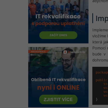
Java chat - Klient - Seznámení
abychom 
se s kostrou aplikace
Java chat - Klient - Zobrazení
Imp
lokálních serverů
Kvíz - Pluginy a zobrazení
Impleme
lokálních serverů v Javě
vložíme
Java chat - Klient - Spojení se
která ja
serverem 1. část
Pomocí
Java chat - Klient - Spojení se
bude v 
serverem 2. část
dohromad
Java chat - Klient - Spojení se
serverem 3. část
packag
Kvíz - Spojení klienta se
serverem v Javě
public
St
Java chat - Server - Správa
vo
vo
uživatelů
vo
}
Java chat - Klient - Chat service