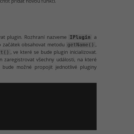
tít přidat novou funkci.
vat plugin. Rozhraní nazveme
a
IPlugin
ro začátek obsahovat metodu
,
getName()
, ve které se bude plugin inicializovat.
it()
 zaregistrovat všechny události, na které
bude možné propojit jednotlivé pluginy