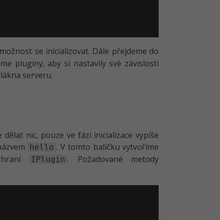
možnost se inicializovat. Dále přejdeme do
e pluginy, aby si nastavily své závislosti
lákna serveru.
ělat nic, pouze ve fázi inicializace vypíše
s názvem
. V tomto balíčku vytvoříme
hello
zhraní
. Požadované metody
IPlugin