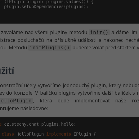
r
 (IPlugin plugin: plugins.values()) {

  plugin.setupDependencies(plugins);

e zavoláme nad všemi pluginy metodu
a dáme jim 
init()
istrace posluchačů na příslušné události a nakonec nechám
bou. Metodu
budeme volat před startem v
initPlugins()
žití
nstrační účely vytvoříme jednoduchý plugin, který nebude d
ev do konzole. V balíčku plugins vytvoříme další balíček 
, která bude implementovat naše ro
HelloPlugin
ntujeme následovně:
e
 cz.stechy.chat.plugins.hello;

class
 HelloPlugin 
implements
 IPlugin {
