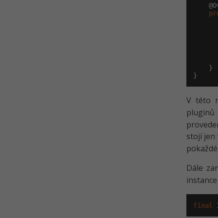
    @O
pr
      
      
       
    }

}
V této 
pluginů
provedem
stojí je
pokaždé 
Dále za
instance
final
 