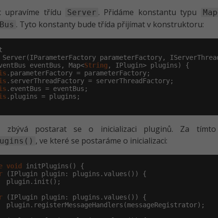
 upravíme třídu
. Přidáme konstantu typu
Server
Map
. Tyto konstanty bude třída přijímat v konstruktoru:
Bus
 Server(IParameterFactory parameterFactory, IServerThread
ventBus eventBus, Map<
String
, IPlugin> plugins) {

is
.parameterFactory = parameterFactory;

is
.serverThreadFactory = serverThreadFactory;

is
.eventBus = eventBus;

is
.plugins = plugins;

ž zbývá postarat se o inicializaci pluginů. Za tímt
, ve které se postaráme o inicializaci:
ugins()
e
void
 initPlugins() {

r
 (IPlugin plugin: plugins.values()) {

  plugin.init();

r
 (IPlugin plugin: plugins.values()) {

  plugin.registerMessageHandlers(messageRegistrator);
