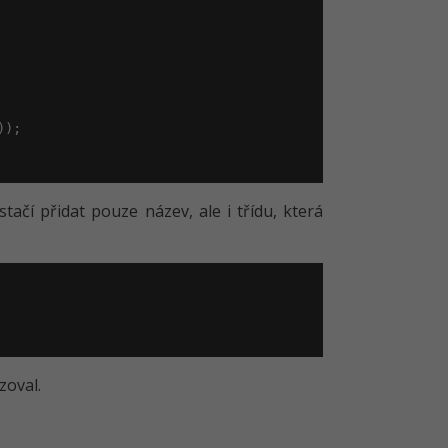
);

čí přidat pouze název, ale i třídu, která
zoval.