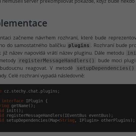
nemuseli server překompilovat pokaždé, když bude někdo ch
lementace
ntaci začneme návrhem rozhraní, které bude reprezento
 ho do samostatného balíčku
. Rozhraní bude p
plugins
k již název napovídá vrátí název pluginu. Dále metodu
in
 metody
bude moci plugin
registerMessageHandlers()
budoucnu reagovat. V metodě
setupDependencies()
y. Celé rozhraní vypadá následovně:
e
 cz.stechy.chat.plugins;

interface
 IPlugin {

ring
 getName();

id
 init();

id
 registerMessageHandlers(IEventBus eventBus);

id
 setupDependencies(Map<
String
, IPlugin> otherPlugins);
