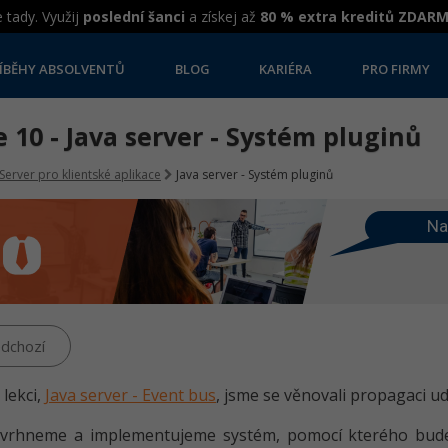
 tady. Využij
poslední šanci
a získej až
80 % extra kreditů ZDAR
ÍBĚHY ABSOLVENTŮ
BLOG
KARIÉRA
PRO FIRMY
 10 - Java server - Systém pluginů
Server pro klientské aplikace
Java server - Systém pluginů
Na
dchozí
 lekci,
Java server - Event bus
, jsme se věnovali propagaci u
vrhneme a implementujeme systém, pomocí kterého budem