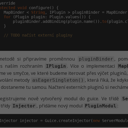
verride

otected
void
 configure() {

  MapBinder < 
String
, IPlugin > pluginBinder = MapBinder
for
 (Plugin plugin: Plugin.values()) {

      pluginBinder.addBinding(plugin.name()).
to
(plugin.c
 }

// TODO načíst externí pluginy
metodě si připravíme proměnnou
, pom
pluginBinder
 s naším rozhraním
. Více o implementaci
IPlugin
Map
e ve smyčce, ve které budeme iterovat přes výčet pluginů,
n volání metody
, která říká, že kdy
asEagerSingleton()
dostaneme tu samou. Načtení externích pluginů si necháme
registrujeme nově vytvořený modul do guice. Ve třídě
Se
 třídy
, přidáme nový modul
:
Injector
PluginModul
Injector injector = Guice.createInjector(
new
 ServerModul