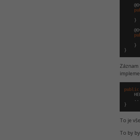
    @O
pu
    }

    @O
pu
      
    }

}
Záznam o
implemen
public
    HE
    ...
}
To je vše
To by by