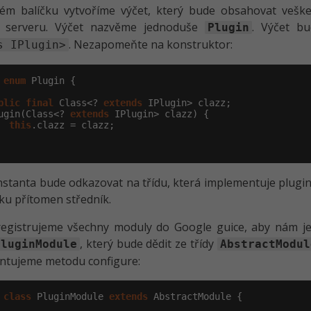
ném balíčku vytvoříme výčet, který bude obsahovat veš
 serveru. Výčet nazvěme jednoduše
. Výčet b
Plugin
. Nezapomeňte na konstruktor:
s IPlugin>
enum
 Plugin {

blic
final
 Class<? 
extends
 IPlugin> clazz;

ugin(Class<? 
extends
 IPlugin> clazz) {

this
.clazz = clazz;

stanta bude odkazovat na třídu, která implementuje plugin.
ku přítomen středník.
egistrujeme všechny moduly do Google guice, aby nám je 
, který bude dědit ze třídy
PluginModule
AbstractModul
ntujeme metodu configure:
class
 PluginModule 
extends
 AbstractModule {
