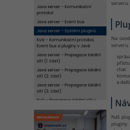
serveru.
Java server - Komunikační
protokol
Plu
Java server - Event bus
Java server - Systém pluginů
Na úvod 
Kvíz - Komunikační protokol,
serveru.
Event bus a pluginy v Javě
Java server - Propagace lokální
správ
sítí (1. část)
přístu
chat
Java server - Propagace lokální
komun
sítí (2. část)
a další.
Java server - Propagace lokální
sítí (3. část)
Náv
Kvíz - Propagace lokální sítí v
Javě
Java server - Vylepšení systému
Náš plug
pluginů
pluginy 