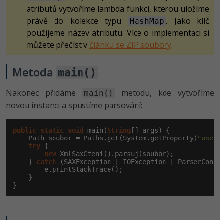
atributů vytvoříme lambda funkci, kterou uložíme
právě do kolekce typu
. Jako klíč
HashMap
použijeme název atributu. Více o implementaci si
můžete přečíst v
článku se ZIP soubory
.
Metoda
main()
Nakonec přidáme
metodu, kde vytvoříme
main()
novou instanci a spustíme parsování:
public
static
void
 main(
String
[] args) {

    Path soubor = Paths.get(System.getProperty(
"user
try
 {

new
 XmlSaxCteni().parsuj(soubor);

    } 
catch
 (SAXException | IOException | ParserConfi
        e.printStackTrace();

    }

}