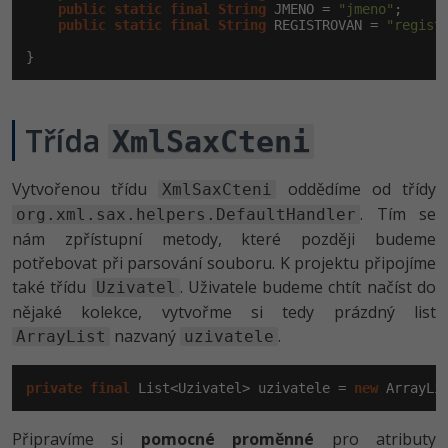
public
static
final
String
 JMENO = 
"jmeno"
;

public
static
final
String
 REGISTROVAN = 
"regist
}
Třída
XmlSaxCteni
Vytvořenou třídu
oddědíme od třídy
XmlSaxCteni
. Tím se
org.xml.sax.helpers.DefaultHandler
nám zpřístupní metody, které později budeme
potřebovat při parsování souboru. K projektu připojíme
také třídu
. Uživatele budeme chtít načíst do
Uzivatel
nějaké kolekce, vytvořme si tedy prázdný list
nazvaný
.
ArrayList
uzivatele
private
final
 List<Uzivatel> uzivatele = 
new
 ArrayLi
Připravíme si
pomocné proměnné
pro atributy