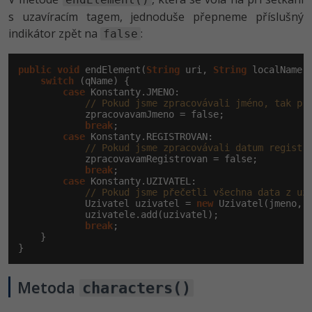
s uzavíracím tagem, jednoduše přepneme příslušný
indikátor zpět na
:
false
public
void
 endElement(
String
 uri, 
String
 localName,
switch
 (qName) {

case
 Konstanty.JMENO:

// Pokud jsme zpracovávali jméno, tak př
            zpracovavamJmeno = false;

break
;

case
 Konstanty.REGISTROVAN:

// Pokud jsme zpracovávali datum registr
            zpracovavamRegistrovan = false;

break
;

case
 Konstanty.UZIVATEL:

// Pokud jsme přečetli všechna data z už
            Uzivatel uzivatel = 
new
 Uzivatel(jmeno, v
            uzivatele.add(uzivatel);

break
;

    }

}
Metoda
characters()