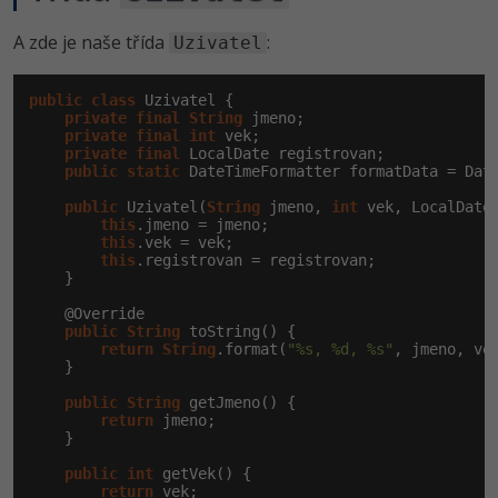
-30%
Kariéra
-80%
Marketing
Adobe Illustrator
A zde je naše třída
:
Uzivatel
Pro firmy
-30%
WordPress
Adobe Lightroom
public
class
 Uzivatel {

-30%
-15%
private
final
String
 jmeno;

SEO
Adobe XD
private
final
int
 vek;

private
final
 LocalDate registrovan;

-25%
public
static
 DateTimeFormatter formatData = Dat
UX
Adobe InDesign
public
 Uzivatel(
String
 jmeno, 
int
 vek, LocalDate 
this
.jmeno = jmeno;

Business
Adobe After Effects
this
.vek = vek;

this
.registrovan = registrovan;

-25%
-80%
    }

Kryptoměny
Blender
    @Override

-30%
public
Copywriting
String
 toString() {

Inkscape
return
String
.format(
"%s, %d, %s"
, jmeno, vek
    }

-80%
-80%
MS Office
Fotografování
public
String
 getJmeno() {

return
 jmeno;

Google Dokumenty
    }

Video
public
int
 getVek() {

Time management
return
 vek;

Ostatní