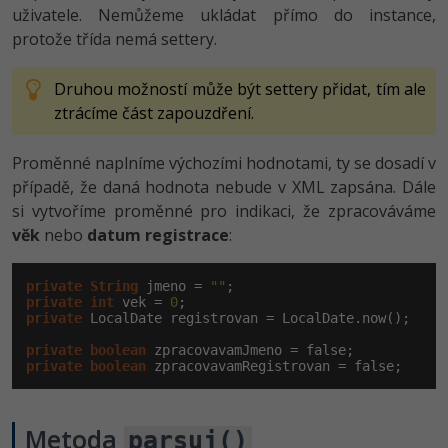
uživatele. Nemůžeme ukládat přímo do instance,
protože třída nemá settery.
Druhou možností může být settery přidat, tím ale
ztrácíme část zapouzdření.
Proměnné naplníme výchozími hodnotami, ty se dosadí v
případě, že daná hodnota nebude v XML zapsána. Dále
si vytvoříme proměnné pro indikaci, že zpracováváme
věk
nebo
datum registrace
:
private
String
 jmeno = 
""
private
int
 vek = 
0
private
 LocalDate registrovan = LocalDate.now();

private
boolean
private
boolean
 zpracovavamRegistrovan = false;
Metoda
parsuj()