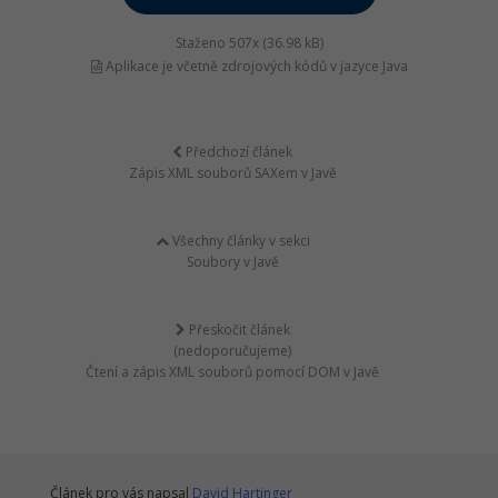
Staženo 507x (36.98 kB)
Aplikace je včetně zdrojových kódů v jazyce Java
Předchozí článek
Zápis XML souborů SAXem v Javě
Všechny články v sekci
Soubory v Javě
Přeskočit článek
(nedoporučujeme)
Čtení a zápis XML souborů pomocí DOM v Javě
Článek pro vás napsal
David Hartinger