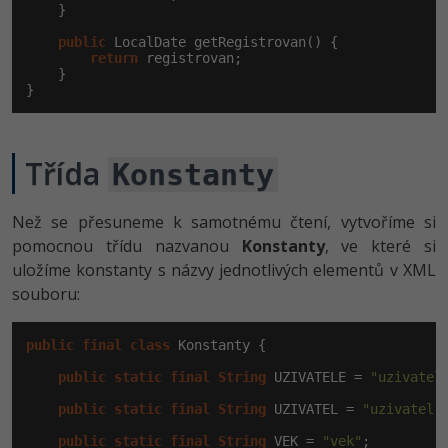
    }

Windows
public
Fórum
 LocalDate getRegistrovan() {

return
 registrovan;

    }

Linux
}
Sítě
Třída
Konstanty
Kybernetická bezpečnost
Než se přesuneme k samotnému čtení, vytvoříme si
Elektronický podpis
pomocnou třídu nazvanou
Konstanty
, ve které si
uložíme konstanty s názvy jednotlivých elementů v XML
Fórum
souboru:
public
final
class
 Konstanty {

public
static
final
String
 UZIVATELE = 
"uzivatel
public
static
final
String
 UZIVATEL = 
"uzivatel"
;
public
static
final
String
 VEK = 
"vek"
;
