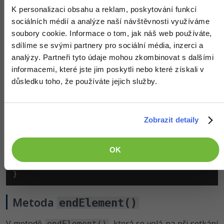
zpracovávaného elementu. Abychom zjistili, který
K personalizaci obsahu a reklam, poskytování funkcí
element se zrovna zpracovává, použijeme jednoduchý
sociálních médií a analýze naší návštěvnosti využíváme
:
switch
soubory cookie. Informace o tom, jak náš web používáte,
sdílíme se svými partnery pro sociální média, inzerci a
public
void
 startElement(
String
 uri, 
String
 localNam
analýzy. Partneři tyto údaje mohou zkombinovat s dalšími
switch
 (qName) {

informacemi, které jste jim poskytli nebo které získali v
case
 Konstanty.UZIVATEL:

// Věk uživatele získáme z atributu uživ
důsledku toho, že používáte jejich služby.
            vek = Integer.parseInt(attributes.getValu
break
;

case
 Konstanty.JMENO:

// Pro zpracování jména si musíme uložit
            zpracovavamJmeno = true;

Zobrazit detaily
break
;

case
 Konstanty.REGISTROVAN:

// Pro zpracování data registrace si mus
OK
            zpracovavamRegistrovan = true;

break
;

    }

}
Metoda
endElement()
V metodě
, která se volá na při setkání
endElement()