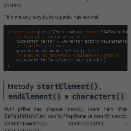
postará.
Tělo metody tedy bude vypadat následovně:
private
void
 parsuj(Path soubor) 
throws
 SAXException
// Vytvoření instance parseru
    SAXParser parser = SAXParserFactory.newInstance()
// Spuštění parsování
    parser.parse(soubor.toFile(), 
this
);

// Nakonec si uživatele vypíšeme do konzole
    uzivatele.forEach(System.out::println);

}
Metody
,
startElement()
a
endElement()
characters()
Nyní přišel čas přepsat metody, které nám třída
nabízí. Přepíšeme celkem tři metody:
DefaultHandler
,
a
startElement()
endElement()
:
characters()