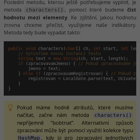
Poslední metodu, kterou ještě potřebujeme vyplnit, je
metoda
, pomocí které budeme
číst
characters()
hodnotu mezi elementy
. Ke zjištění, jakou hodnotu
zrovna chceme přečíst, využijeme naše indikátory.
Metoda tedy bude vypadat takto:
public
void
 characters(
char
[] ch, 
int
 start, 
int
 len
// Vytvoříme novou instanci textu
String
 text = 
new
String
(ch, start, length);

if
 (zpracovavamJmeno) { 
// Pokud zpracováváme jm
        jmeno = text;

    } 
else
if
 (zpracovavamRegistrovan) { 
// Pokud zp
        registrovan = LocalDate.parse(text, Uzivatel.
    }

}
Pokud máme hodně atributů, které musíme
načítat, začne nám metoda
characters()
nepříjemně "bobtnat". Alternativní způsob
zpracování může být pomocí využití kolekce typu
, kdy si pro zpracování jednotlivých
HashMap