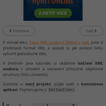
-80%
Vývojář mobilních aplikací
Python
HTML5, CSS3, Bootstrap, SEO
PHP
-80%
Specialista na AI a bigdata
JavaScript
SQL a databáze
JavaScript
-80%
C# Game developer
PHP
Testování a verzování
Předchozí
Další
Python
-80%
Webdesigner
C++
V minulé lekci,
UML a návrhové vzory
Zápis XML souborů SAXem v Javě
, jsme si
HTML / CSS
-80%
představili formát XML a ukázali si, jak pomocí SAXu
Tester
Swift
React
vytvořit jednoduché XML.
UML a návrhové vzory
-80%
Systémový administrátor
Kotlin
V dnešním Java tutoriálu si ukážeme
načtení XML
Spring
MySQL/MariaDB
souboru
s uživateli a sestavení příslušné objektové
-80%
Grafik / UX/UI návrhář
C
struktury (listu uživatelů).
ASP.NET MVC
MS-SQL
3D grafik
VB.NET
Založme si
nový projekt
, půjde opět o
konzolovou
Django
SQLite
aplikaci
. Pojmenujeme ji
.
XmlSaxCteni
Projektový manažer
SQL
Best practices
-80%
Databázový analytik
Návrh SW