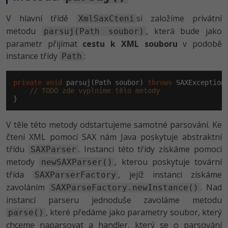
V hlavní třídě
si založíme privátní
XmlSaxCteni
metodu
, která bude jako
parsuj(Path soubor)
parametr přijímat
cestu k XML souboru
v podobě
instance třídy
:
Path
private
void
 parsuj(Path soubor) 
throws
 SAXException
// TODO zde vyplníme tělo metody
}
V těle této metody odstartujeme samotné parsování. Ke
čtení XML pomocí SAX nám Java poskytuje abstraktní
třídu
. Instanci této třídy získáme pomocí
SAXParser
metody
, kterou poskytuje tovární
newSAXParser()
třída
, jejíž instanci získáme
SAXParserFactory
zavoláním
. Nad
SAXParseFactory.newInstance()
instancí parseru jednoduše zavoláme metodu
, které předáme jako parametry soubor, který
parse()
chceme naparsovat a handler, který se o parsování