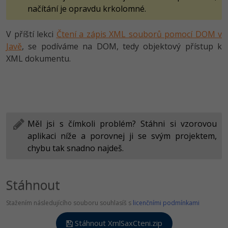
načítání je opravdu krkolomné.
V příští lekci
Čtení a zápis XML souborů pomocí DOM v
Javě
, se podíváme na DOM, tedy objektový přístup k
XML dokumentu.
Měl jsi s čímkoli problém? Stáhni si vzorovou
aplikaci níže a porovnej ji se svým projektem,
chybu tak snadno najdeš.
Stáhnout
Stažením následujícího souboru souhlasíš s
licenčními podmínkami
Stáhnout XmlSaxCteni.zip