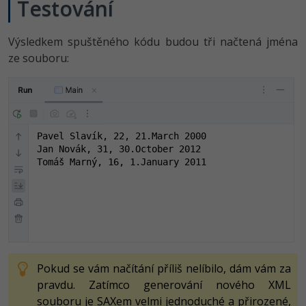
Testování
Výsledkem spuštěného kódu budou tři načtená jména
ze souboru:
Pavel Slavík, 22, 21.March 2000

Jan Novák, 31, 30.October 2012

Tomáš Marný, 16, 1.January 2011
Pokud se vám načítání příliš nelíbilo, dám vám za
pravdu. Zatímco generování nového XML
souboru je SAXem velmi jednoduché a přirozené,