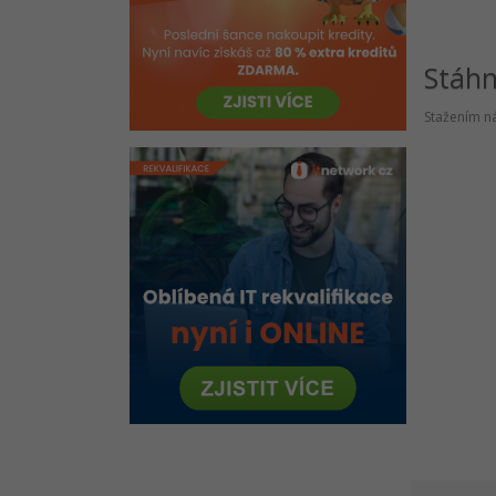
Návrhové vzory v Javě
Anotace
Stáh
Maven
Moduly
Stažením ná
IntelliJ IDEA / NetBeans / Eclipse
Server pro klientské aplikace
JNI
RMI
Kompilace
Metodiky vývoje softwaru v Javě
Algoritmy v Javě
Archiv
Online test znalostí Java