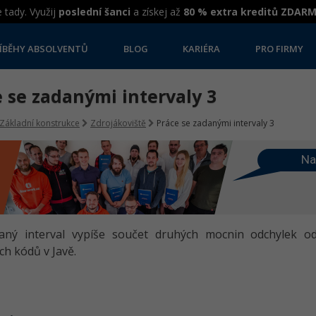
 tady. Využij
poslední šanci
a získej až
80 % extra kreditů ZDAR
ÍBĚHY ABSOLVENTŮ
BLOG
KARIÉRA
PRO FIRMY
 se zadanými intervaly 3
Základní konstrukce
Zdrojákoviště
Práce se zadanými intervaly 3
Na
aný interval vypíše součet druhých mocnin odchylek o
ch kódů v Javě.