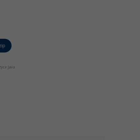
zip
zyce Java