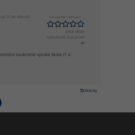
je 15 let. Má rád
Uživatelské hodnocení:
Ještě nikdo
nehodnotil, buď první!
prestižní soukromé vysoké škole IT a
Aktivity