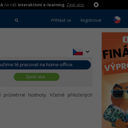
MA
na náš
interaktivní e-learning
.
Zjisti více:
Přihlásit se
Registrovat
učíme tě pracovat na home-office.
Zjistit více...
d průměrné hodnoty. Včetně přiložených