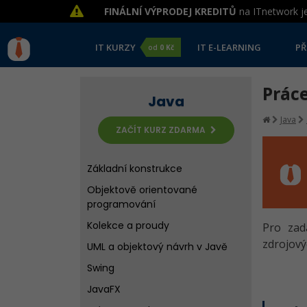
FINÁLNÍ VÝPRODEJ KREDITŮ
na ITnetwork je
IT KURZY
IT E-LEARNING
PŘ
od
0 Kč
Práce
Java
Java
ZAČÍT KURZ ZDARMA
Základní konstrukce
Objektově orientované
programování
Kolekce a proudy
Pro zad
zdrojový
UML a objektový návrh v Javě
Swing
JavaFX