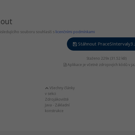
nout
sledujícího souboru souhlasíš s
licenčními podmínkami
Stáhnout PraceSIntervaly3.
Staženo 229x (31.52 kB)
Aplikace je včetně zdrojových kódů v ja
Všechny články
v sekci
Zdrojákoviště
Java - Základní
konstrukce