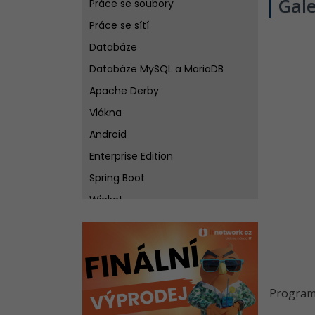
Gale
Práce se soubory
Práce se sítí
Databáze
Databáze MySQL a MariaDB
Apache Derby
Vlákna
Android
Enterprise Edition
Spring Boot
Wicket
Testování
Best practices pro návrh
softwaru v Javě
Git - Verzovací systém křížem
Program 
krážem