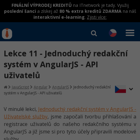
FINÁLNÍ VÝPRODEJ KREDITŮ
na ITnetwork je tady. Využij
poslední šanci
a získej až
80 % extra kreditů ZDARMA
na náš
interaktivní e-learning
.
Zjisti více:
IT kurzy
Od
0 Kč
Lekce 11 - Jednoduchý redakční
Přihlásit se
|
Registrovat
IT e-learning
Rekvalifikace a kurzy
systém v AngularJS - API
hrazené úřadem práce
uživatelů
Kurzy IT profesí
Workshopy zdarma
Junior programátor
JavaScript
Angular
AngularJS
Jednoduchý redakční
Kurzy programování
Umělá inteligence v praxi
systém v AngularJS - API uživatelů
Školení
Programátor WWW aplikací
Jak začít?
Datová analýza v praxi
Základy programování
V minulé lekci,
Jednoduchý redakční systém v AngularJS -
Školení dle technologií
-80%
Senior programátor
Uživatelské služby
Java
, jsme započali tvorbu přihlašování a
Objektové programování - OOP
C# .NET
registrace uživatelů do našeho redakčního systému v
-80%
Front-end developer
C#.NET
AngularJS a již jsme si pro tyto účely připravili modelové
Umělá inteligence
Java
služby.