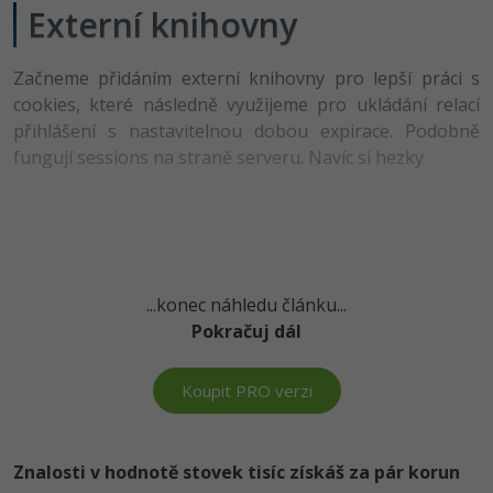
Externí knihovny
-41%
Copywriter
Algoritmy
Začneme přidáním externí knihovny pro lepší práci s
-10%
WordPress specialista
Umělá inteligence (AI)
cookies, které následně využijeme pro ukládání relací
přihlášení s nastavitelnou dobou expirace. Podobně
SEO specialista
Pro děti
fungují sessions na straně serveru. Navíc si hezky
Více
Fórum
...konec náhledu článku...
Kurzy e-commerce
Pokračuj dál
Testování softwaru
Kurzy designu
Koupit PRO verzi
-80%
Datová analýza
HTML/CSS
Příběhy absolventů
-80%
Digitální gramotnost
Blog
Photoshop
Znalosti v hodnotě stovek tisíc získáš za pár korun