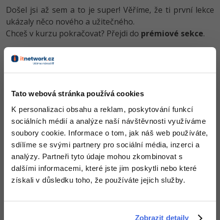
-30%
Kariéra
-80%
Marketing
Došel jsi až sem a to je super! Věříme, že ti první lekce
Adobe Illustrator
ukázaly něco nového a užitečného.
Pro firmy
-30%
WordPress
Chceš v kurzu pokračovat? Přejdi do
prémiové sekce
.
Adobe Lightroom
-30%
-15%
SEO
Adobe XD
Před koupí tohoto článku je třeba
koupit předchozí díl
-25%
UX
Adobe InDesign
Obsah článku spadá pod licenci
Premium II
, koupí článku
souhlasíš se
smluvními podmínkami
.
Tato webová stránka používá cookies
Business
Adobe After Effects
K personalizaci obsahu a reklam, poskytování funkcí
-25%
sociálních médií a analýze naší návštěvnosti využíváme
-80%
Kryptoměny
Blender
Co od nás v dalších lekcích dostaneš?
soubory cookie. Informace o tom, jak náš web používáte,
-30%
sdílíme se svými partnery pro sociální média, inzerci a
Copywriting
Přístup k jednotlivým lekcím dle způsobu pořízení.
Inkscape
analýzy. Partneři tyto údaje mohou zkombinovat s
Kvalitní znalosti
v oblasti IT.
-80%
-80%
dalšími informacemi, které jste jim poskytli nebo které
MS Office
Dovednosti, které ti pomohou získat vysněnou a
Fotografování
získali v důsledku toho, že používáte jejich služby.
dobře placenou práci
.
Google Dokumenty
Video
Time management
Ostatní
Zobrazit detaily