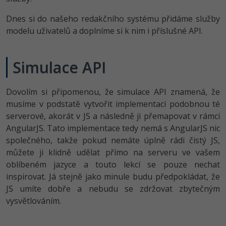
-80%
Vývojář mobilních aplikací
Python
Dnes si do našeho redakčního systému přidáme služby
HTML5, CSS3, Bootstrap, SEO
PHP
-80%
modelu uživatelů a doplníme si k nim i příslušné API.
Specialista na AI a bigdata
JavaScript
SQL a databáze
JavaScript
-80%
C# Game developer
PHP
Simulace API
Testování a verzování
Python
-80%
Webdesigner
C++
UML a návrhové vzory
Dovolím si připomenou, že simulace API znamená, že
HTML / CSS
-80%
Tester
musíme v podstatě vytvořit implementaci podobnou té
Swift
React
serverové, akorát v JS a následně ji přemapovat v rámci
UML a návrhové vzory
-80%
Systémový administrátor
AngularJS. Tato implementace tedy nemá s AngularJS nic
Kotlin
Spring
MySQL/MariaDB
společného, takže pokud nemáte úplně rádi čistý JS,
-80%
Grafik / UX/UI návrhář
C
můžete ji klidně udělat přímo na serveru ve vašem
ASP.NET MVC
MS-SQL
oblíbeném jazyce a touto lekcí se pouze nechat
3D grafik
VB.NET
inspirovat. Já stejně jako minule budu předpokládat, že
Django
SQLite
JS umíte dobře a nebudu se zdržovat zbytečným
Projektový manažer
SQL
vysvětlováním.
Best practices
-80%
Databázový analytik
Návrh SW