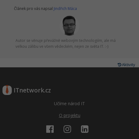
Článek pro vás napsal
Jindřich Máca
Autor se věnuje převážně webovým technologiím, ale má
velkou zálibu ve všem vědeckém, nejen ze světa IT. :-)
Aktivity
ITnetwork.cz
Učíme národ IT
O projektu