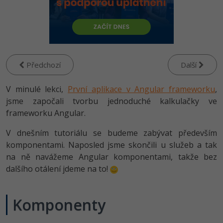
-80%
Vývojář mobilních aplikací
Python
HTML5, CSS3, Bootstrap, SEO
PHP
-80%
Specialista na AI a bigdata
JavaScript
SQL a databáze
JavaScript
-80%
C# Game developer
PHP
Testování a verzování
Předchozí
Další
Python
-80%
Webdesigner
C++
V minulé lekci,
UML a návrhové vzory
První aplikace v Angular frameworku
,
HTML / CSS
-80%
jsme započali tvorbu jednoduché kalkulačky ve
Tester
Swift
React
frameworku Angular.
UML a návrhové vzory
-80%
Systémový administrátor
Kotlin
V dnešním tutoriálu se budeme zabývat především
Spring
MySQL/MariaDB
komponentami. Naposled jsme skončili u služeb a tak
-80%
Grafik / UX/UI návrhář
C
na ně navážeme Angular komponentami, takže bez
ASP.NET MVC
MS-SQL
dalšího otálení jdeme na to!
3D grafik
VB.NET
Django
SQLite
Projektový manažer
SQL
Komponenty
Best practices
-80%
Databázový analytik
Návrh SW