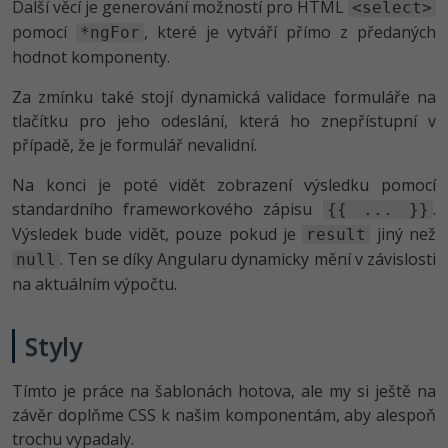
Další věcí je generování možností pro HTML
<select>
pomocí
, které je vytváří přímo z předaných
*ngFor
hodnot komponenty.
Za zmínku také stojí dynamická validace formuláře na
tlačítku pro jeho odeslání, která ho znepřístupní v
případě, že je formulář nevalidní.
Na konci je poté vidět zobrazení výsledku pomocí
standardního frameworkového zápisu
.
{{ ... }}
Výsledek bude vidět, pouze pokud je
jiný než
result
. Ten se díky Angularu dynamicky mění v závislosti
null
na aktuálním výpočtu.
Styly
Tímto je práce na šablonách hotova, ale my si ještě na
závěr doplňme CSS k našim komponentám, aby alespoň
trochu vypadaly.