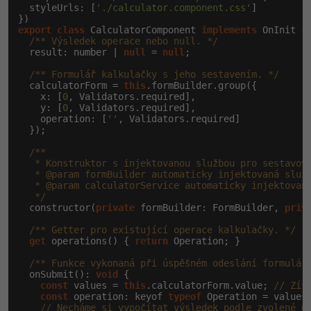
  styleUrls: [
'./calculator.component.css'
]

export
class
 CalculatorComponent 
implements
 OnInit {

/** Výsledek operace nebo null. */
  result: number | 
null
 = 
null
;

/** Formulář kalkulačky s jeho sestavením. */
  calculatorForm = 
this
.formBuilder.group({

    x: [
0
, Validators.required],

    y: [
0
, Validators.required],

    operation: [
''
, Validators.required]

  });

/**

   * Konstruktor s injektovanou službou pro sestavová
   * @param formBuilder automaticky injektovaná služb
   * @param calculatorService automaticky injektovaná
   */
  constructor(
private
 formBuilder: FormBuilder, 
priv
/** Getter pro existující operace kalkulačky. */
get
 operations() { 
return
 Operation; }

/** Funkce vykonaná při úspěšném odeslání formulář
  onSubmit(): 
void
 {

const
 values = 
this
.calculatorForm.value; 
// Zís
const
 operation: keyof 
typeof
 Operation = values
// Necháme si vypočítat výsledek podle zvolené o