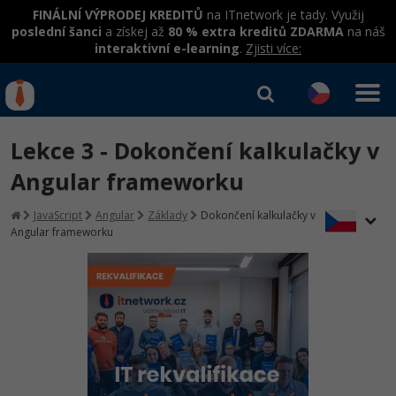
FINÁLNÍ VÝPRODEJ KREDITŮ
na ITnetwork je tady. Využij
poslední šanci
a získej až
80 % extra kreditů ZDARMA
na náš
interaktivní e-learning
.
Zjisti více:
IT kurzy
Od
0 Kč
Lekce 3 - Dokončení kalkulačky v
Přihlásit se
|
Registrovat
IT e-learning
Rekvalifikace a kurzy
Angular frameworku
hrazené úřadem práce
Kurzy IT profesí
JavaScript
Angular
Základy
Dokončení kalkulačky v
Workshopy zdarma
Angular frameworku
Junior programátor
Kurzy programování
Umělá inteligence v praxi
Školení
Programátor WWW aplikací
Jak začít?
Datová analýza v praxi
Základy programování
Školení dle technologií
-80%
Senior programátor
Java
Objektové programování - OOP
C# .NET
-80%
Front-end developer
C#.NET
Umělá inteligence
Java