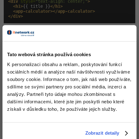
<div
 style=
"text-align: center;"
>
<h1>
{{ title }}
</h1>
<app-calculator></app-calculator>
</div>
Vidíte, že zde pouze pozměníme titulek a místo obsahu
vložíme naši komponentu kalkulačky. Nic víc zde není
potřeba.
Tato webová stránka používá cookies
src/app/calculator/calculator.c
K personalizaci obsahu a reklam, poskytování funkcí
omponent.html
sociálních médií a analýze naší návštěvnosti využíváme
soubory cookie. Informace o tom, jak náš web používáte,
Dále budeme pokračovat se šablonou naší komponenty
sdílíme se svými partnery pro sociální média, inzerci a
pro kalkulačku:
analýzy. Partneři tyto údaje mohou zkombinovat s
dalšími informacemi, které jste jim poskytli nebo které
<form
 [formGroup]=
"calculatorForm"
 (ngSubmit)=
"onSub
získali v důsledku toho, že používáte jejich služby.
<label
 for=
"x"
>
    První číslo: 
<input
 id=
"x"
 type=
"number"
 require
</label>
<label
 for=
"y"
>
    Druhé číslo: 
<input
 id=
"y"
 type=
"number"
 require
Zobrazit detaily
</label>