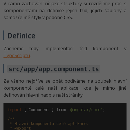
V rámci zachování nějaké struktury si rozdělíme práci s
-41%
komponentami na definice jejich tříd, jejich šablony a
Copywriter
Algoritmy
samozřejmě styly v podobě CSS.
-10%
WordPress specialista
Umělá inteligence (AI)
Definice
SEO specialista
Pro děti
Začneme tedy implementací tříd komponent v
Více
TypeScriptu
.
Fórum
src/app/app.component.ts
Ze všeho nejdříve se opět podíváme na zoubek hlavní
Kurzy e-commerce
komponentě celé naší aplikace, kde je mimo jiné
Testování softwaru
definován hlavní nadpis naší stránky:
Kurzy designu
-80%
Datová analýza
HTML/CSS
import
 { Component } from 
'@angular/core'
;

Příběhy absolventů
/**

-80%
Digitální gramotnost
Blog
Photoshop
 * Hlavní komponenta celé aplikace.

 * @export
