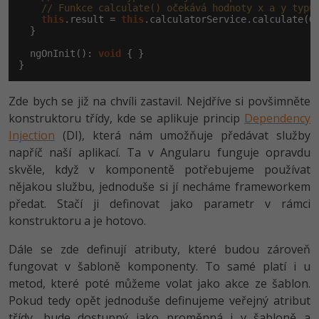
// Funkce calculate() očekává hodnoty x a y typu
this
.result = 
this
.calculatorService.calculate(Op
  }

  ngOnInit(): 
void
 { }

}
Zde bych se již na chvíli zastavil. Nejdříve si povšimněte
konstruktoru třídy, kde se aplikuje princip
Dependency
Injection
(DI), která nám umožňuje předávat služby
napříč naší aplikací. Ta v Angularu funguje opravdu
skvěle, když v komponentě potřebujeme používat
nějakou službu, jednoduše si jí necháme frameworkem
předat. Stačí ji definovat jako parametr v rámci
konstruktoru a je hotovo.
Dále se zde definují atributy, které budou zároveň
fungovat v šabloně komponenty. To samé platí i u
metod, které poté můžeme volat jako akce ze šablon.
Pokud tedy opět jednoduše definujeme veřejný atribut
třídy, bude dostupný jako proměnná i v šabloně a