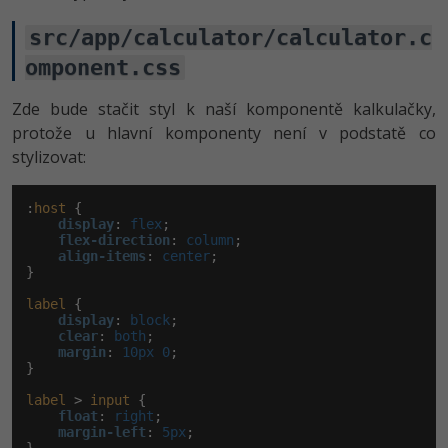
src/app/calculator/calculator.c
omponent.css
Zde bude stačit styl k naší komponentě kalkulačky,
protože u hlavní komponenty není v podstatě co
stylizovat:
:
host
 {

display
:
 flex
;

flex-direction
:
 column
;

align-items
:
 center
;

}

label
 {

display
:
 block
;

clear
:
 both
;

margin
:
 10px 0
;

}

label
 > 
input
 {

float
:
 right
;

margin-left
:
 5px
;
