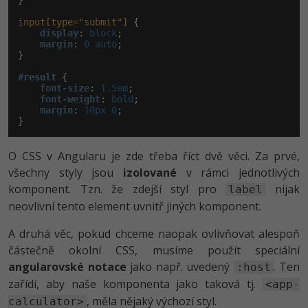
}

input[type="submit"]
 {

display
:
 block
;

margin
:
 0 auto
;

}

#result
 {

font-size
:
 1.5em
;

font-weight
:
 bold
;

margin
:
 10px 0
;

}
O CSS v Angularu je zde třeba říct dvě věci. Za prvé,
všechny styly jsou
izolované
v rámci jednotlivých
komponent. Tzn. že zdejší styl pro
nijak
label
neovlivní tento element uvnitř jiných komponent.
A druhá věc, pokud chceme naopak ovlivňovat alespoň
částečně okolní CSS, musíme použít speciální
angularovské notace
jako např. uvedený
. Ten
:host
zařídí, aby naše komponenta jako taková tj.
<app-
, měla nějaký výchozí styl.
calculator>