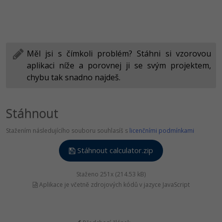
Měl jsi s čímkoli problém? Stáhni si vzorovou
aplikaci níže a porovnej ji se svým projektem,
chybu tak snadno najdeš.
Stáhnout
Stažením následujícího souboru souhlasíš s
licenčními podmínkami
Stáhnout calculator.zip
Staženo 251x (214.53 kB)
Aplikace je včetně zdrojových kódů v jazyce JavaScript