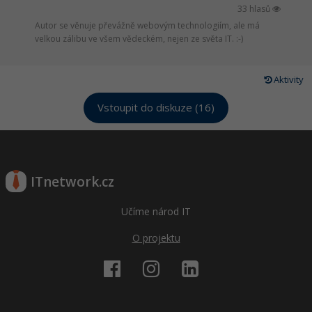
33 hlasů
Autor se věnuje převážně webovým technologiím, ale má
velkou zálibu ve všem vědeckém, nejen ze světa IT. :-)
Aktivity
Vstoupit do diskuze (16)
ITnetwork.cz
Učíme národ IT
O projektu