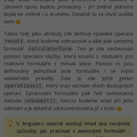
zároveň spolu budou provázány - při změně jednoho
dojde ke změně i u druhého. Ostatně to za chvíli uvidíte
sami
Takže tedy jako atributy zde definují výsledek operace
, který budeme zobrazovat a dále pak samotný
result
formulář
. Ten je zde sestavován
calculatorForm
pomocí speciální služby, která souvisí s modulem pro
reaktivní formuláře z minulé lekce. Pomocí ní jsou
definovány jednotlivá pole formuláře i se svými
validačními pravidly. Dále je zde ještě getter
, který vrací seznam všech dostupných
operations()
operací. Zpracování formuláře pak řeší samostatná
metoda
, kterou budeme volat při jeho
onSubmit()
odeslání a je detailně zdokumentována již v kódu
V Angularu obecně existují hned dva nezávislé
způsoby, jak pracovat s webovými formuláři -