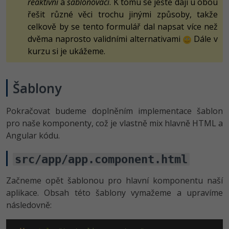
reaktivní
a
šablonovací
. K tomu se ještě dají u obou
řešit různé věci trochu jinými způsoby, takže
celkově by se tento formulář dal napsat více než
dvěma naprosto validními alternativami
Dále v
kurzu si je ukážeme.
Šablony
Pokračovat budeme doplněním implementace šablon
pro naše komponenty, což je vlastně mix hlavně HTML a
Angular kódu.
src/app/app.component.html
Začneme opět šablonou pro hlavní komponentu naší
aplikace. Obsah této šablony vymažeme a upravíme
následovně: