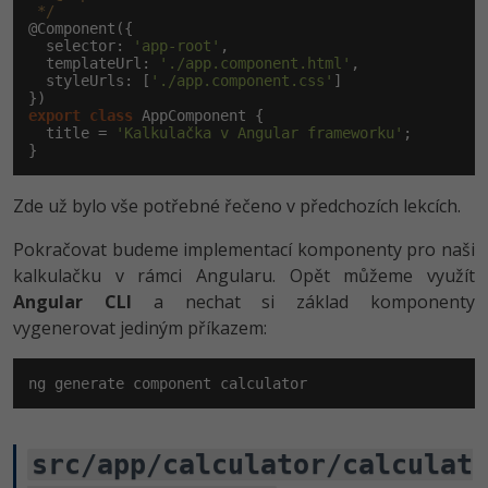
-30%
 */
Kariéra
-80%
Marketing
Adobe Illustrator
@Component({

  selector: 
'app-root'
,

Pro firmy
  templateUrl: 
'./app.component.html'
,

-30%
WordPress
Adobe Lightroom
  styleUrls: [
'./app.component.css'
]

-30%
-15%
export
class
 AppComponent {

SEO
Adobe XD
  title = 
'Kalkulačka v Angular frameworku'
;

}
-25%
UX
Adobe InDesign
Zde už bylo vše potřebné řečeno v předchozích lekcích.
Business
Adobe After Effects
Pokračovat budeme implementací komponenty pro naši
-25%
-80%
kalkulačku v rámci Angularu. Opět můžeme využít
Kryptoměny
Blender
Angular CLI
a nechat si základ komponenty
-30%
vygenerovat jediným příkazem:
Copywriting
Inkscape
-80%
-80%
MS Office
Fotografování
ng generate component calculator
Google Dokumenty
Video
src/app/calculator/calculat
Time management
Ostatní