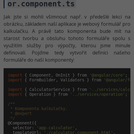
or.component.ts
Windows
Fórum
Jak jste si mohli všimnout např. v předešlé lekci na
obrázku, základem naší aplikace je webový formulář pro
Linux
kalkulačku. A právě tato komponenta bude mít na
starost tvorbu a obsluhu tohoto formuláře spolu s
Sítě
využitím služby pro výpočty, kterou jsme minule
definovali. Pojďme tedy vytvořit definici našeho
Kybernetická bezpečnost
formuláře do naší komponenty:
Elektronický podpis
import
 { Component, OnInit } from 
'@angular/core'
import
 { FormBuilder, Validators } from 
'@angular/fo
Fórum
import
 { CalculatorService } from 
'../services/calcu
import
 { Operation } from 
'../services/operation'
;

/**

 * Komponenta kalkulačky.

 * @export

 */
@Component({

  selector: 
'app-calculator'
,

  templateUrl: 
'./calculator.component.html'
,
